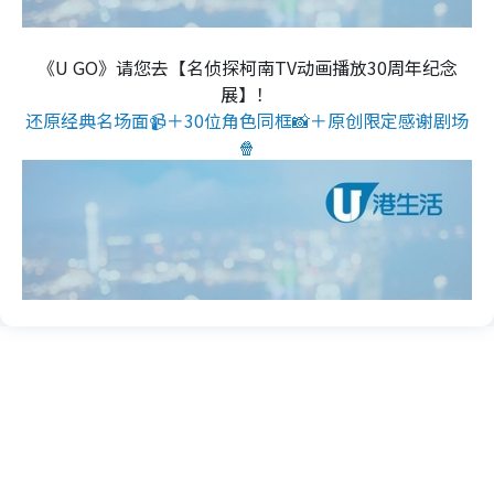
《U GO》请您去【名侦探柯南TV动画播放30周年纪念
展】！
还原经典名场面📹＋30位角色同框📸＋原创限定感谢剧场
🍿