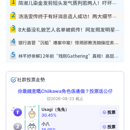
1
简淑儿染金发剪短头发气质判若两人！吓坏老公麦大力都认不出：“你做什么？”
2
汤洛雯传终于有好消息造人成功！两大细节曝孕味极浓引猜测：大肚婆先会咁！
3
8大最没礼貌艺人名单被疯传！网友揭发明星真面目，一致数落这一位是无品天花板？
4
银行高管“沉船”爆案中案！惊揭邪教洗脑操控卖淫被吞600万，幕后黑手讲多错多
5
林芊妤亲解12年前“残厕Gathering”真相！高层解约一句话重创尊严，至今拒返TVB