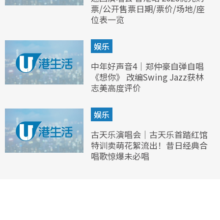
票/公开售票日期/票价/场地/座
位表一览
娱乐
中年好声音4｜郑仲豪自弹自唱
《想你》 改编Swing Jazz获林
志美高度评价
娱乐
古天乐演唱会｜古天乐首踏红馆
特训卖萌花絮流出！昔日经典合
唱歌惊爆未必唱