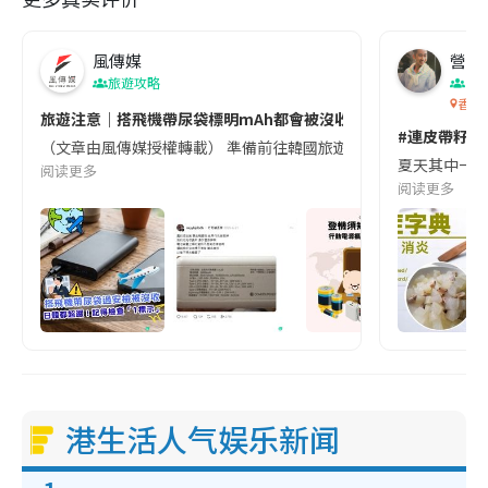
風傳媒
營養教
旅遊攻略
生
香港
旅遊注意｜搭飛機帶尿袋標明mAh都會被沒收😱出發前切記檢查「1
#連皮帶籽都
（文章由風傳媒授權轉載） 準備前往韓國旅遊的民眾，近期要特別留
夏天其中一種時
阅读更多
阅读更多
港生活人气娱乐新闻