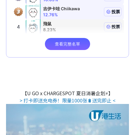
【U GO x CHARGESPOT 夏日消暑企划⚡】
> 打卡即送充电券！限量1000张🔋送完即止 <