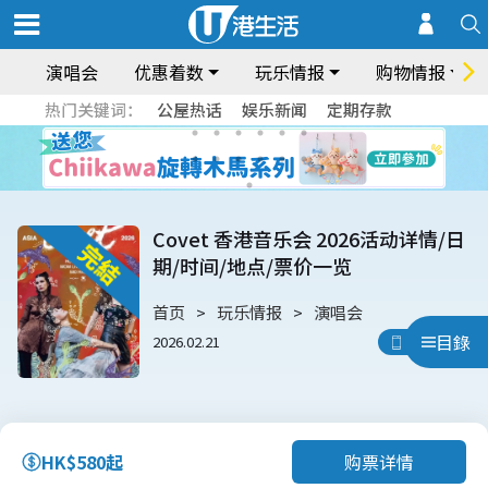
演唱会
优惠着数
玩乐情报
购物情报
热门关键词：
公屋热话
娱乐新闻
定期存款
Covet 香港音乐会 2026活动详情/日
期/时间/地点/票价一览
首页
玩乐情报
演唱会
目錄
2026.02.21
用App睇
购票详情
HK$580起