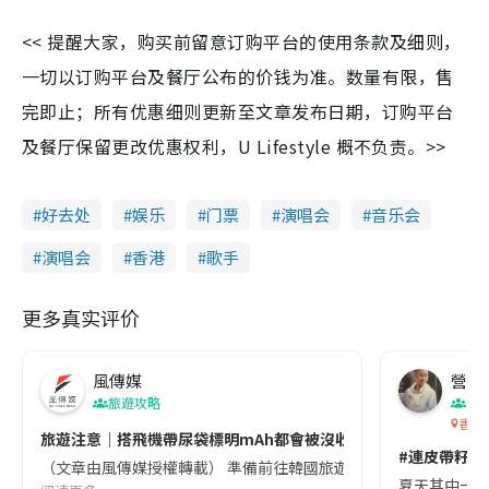
<< 提醒大家，购买前留意订购平台的使用条款及细则，
一切以订购平台及餐厅公布的价钱为准。数量有限，售
完即止；所有优惠细则更新至文章发布日期，订购平台
及餐厅保留更改优惠权利，U Lifestyle 概不负责。>>
好去处
娱乐
门票
演唱会
音乐会
演唱会
香港
歌手
更多真实评价
風傳媒
營養教
旅遊攻略
生
香港
旅遊注意｜搭飛機帶尿袋標明mAh都會被沒收😱出發前切記檢查「1
#連皮帶籽都
（文章由風傳媒授權轉載） 準備前往韓國旅遊的民眾，近期要特別留
夏天其中一種時