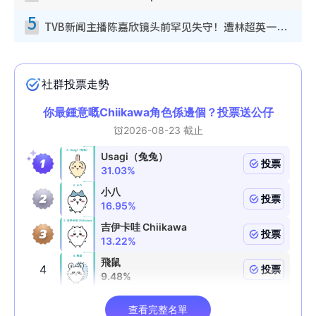
5
TVB新闻主播陈嘉欣镜头前罕见失守！遭林超英一句话突袭吓坏当场大笑