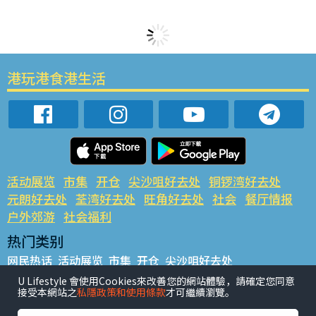
港玩港食港生活
活动展览
市集
开仓
尖沙咀好去处
铜锣湾好去处
元朗好去处
荃湾好去处
旺角好去处
社会
餐厅情报
户外郊游
社会福利
热门类别
网民热话
活动展览
市集
开仓
尖沙咀好去处
铜锣湾好去处
元朗好去处
荃湾好去处
旺角好去处
社会
U Lifestyle 會使用Cookies來改善您的網站體驗，請確定您同意
接受本網站之
私隱政策和使用條款
才可繼續瀏覽。
餐厅情报
户外郊游