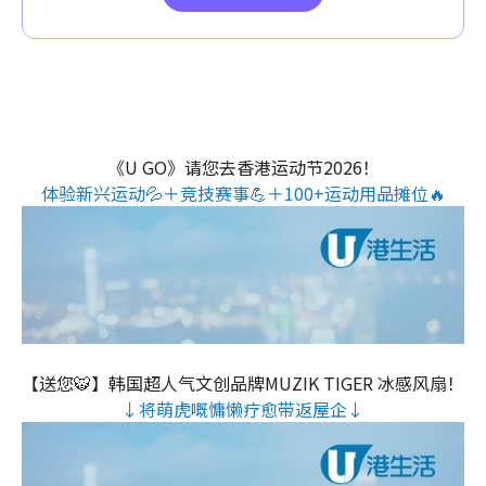
《U GO》请您去香港运动节2026！
体验新兴运动💦＋竞技赛事💪＋100+运动用品摊位🔥
【送您🐯】韩国超人气文创品牌MUZIK TIGER 冰感风扇！
↓将萌虎嘅慵懒疗愈带返屋企↓