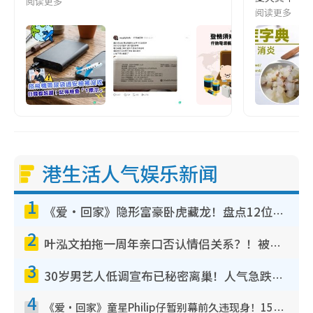
阅读更多
阅读更多
港生活人气娱乐新闻
1
《爱·回家》隐形富豪卧虎藏龙！盘点12位财气逼人的有钱艺人：这位美女3亿身家不愁做
2
叶泓文拍拖一周年亲口否认情侣关系？！被质疑感情造假竟称GM“普通同事”
3
30岁男艺人低调宣布已秘密离巢！人气急跌变失踪人口：“这几年过得并不容易”
4
《爱·回家》童星Philip仔暂别幕前久违现身！15岁近况暴风成长长高变帅气少年