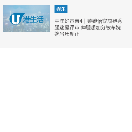
娱乐
中年好声音4｜蔡婉怡穿旗袍秀
腿迷晕评审 伸腿想加分被车婉
婉当场制止