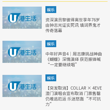
娱乐
资深演员黎彼得离世享年76岁
由钟志光证实死讯 填词界鬼才
传奇落幕
娱乐
中年好声音4｜周志康挑战神曲
《蝴蝶》深情演绎 获范振锋喊
“一定要继续唱”
娱乐
【突发取消】COLLAR × 4EVE
澳门演唱会宣布取消 门票售罄
仍难逃厄运 乐迷怒轰“不可抗
力”