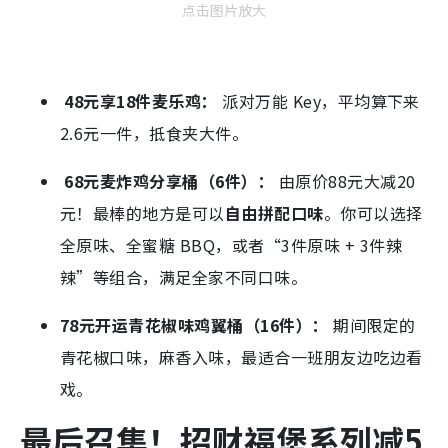
点击图片放大
48元享18件麦乐鸡：
派对万能 Key，平均算下来
2.6元一件，抵食夹大件。
68元麦炸鸡分享桶（6件）：
由原价88元大减20
元！最棒的地方是可以
自由拼配口味
。你可以选择
全原味、全蜜糖 BBQ，或者“3件原味 + 3件辣
辣”等组合，满足全家不同口味。
78元开运青花椒味鸡翼桶（16件）：
期间限定的
青花椒口味，麻香入味，最适合一班朋友边吃边看
戏。
最后召集！招财福堡系列减5