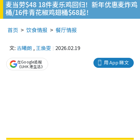
麦当劳$48 18件麦乐鸡回归！新年优惠麦炸鸡
桶/16件青花椒鸡翅桶$68起！
首页
饮食情报
餐厅情报
文:
古曦朗
,
王煥雯
2026.02.19
在Google追蹤
用 App 睇文
《UHK 港生活》