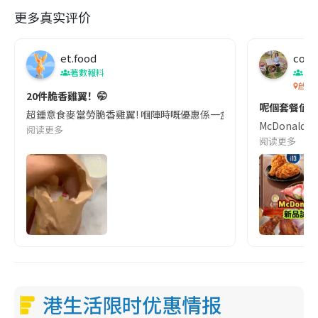
更多真实评价
et.food
co c
著數報料
香
啟德
20件脆香雞翼！🤭
呢個套餐值唔
超鍾意食麥當勞脆香雞翼! 嗰陣時嘅優惠係一盒脆香雞翼加一杯汽水$
McDonal
阅读更多
阅读更多
港生活限时优惠情报