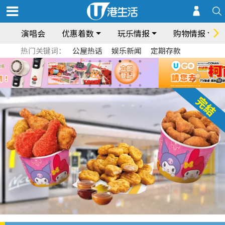
演唱会
优惠着数
玩乐情报
购物情报
热门关键词：
公屋热话
娱乐新闻
定期存款