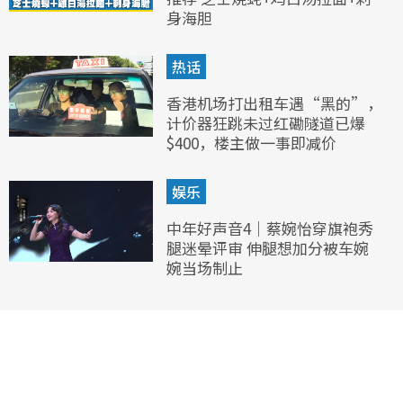
身海胆
热话
香港机场打出租车遇“黑的”，
计价器狂跳未过红磡隧道已爆
$400，楼主做一事即减价
娱乐
中年好声音4｜蔡婉怡穿旗袍秀
腿迷晕评审 伸腿想加分被车婉
婉当场制止