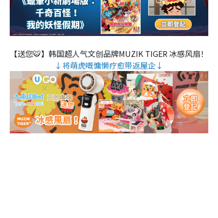
【送您🐯】韩国超人气文创品牌MUZIK TIGER 冰感风扇！
↓将萌虎嘅慵懒疗愈带返屋企↓