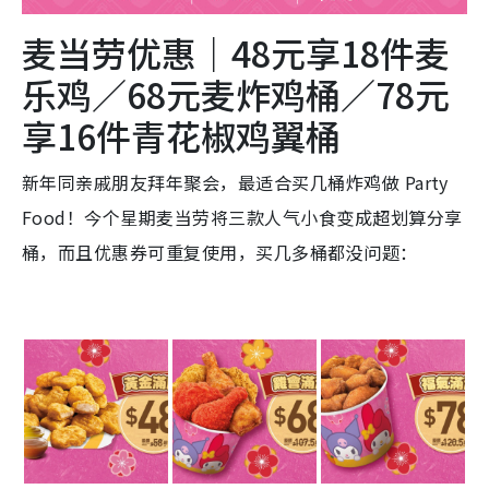
麦当劳优惠｜48元享18件麦
乐鸡／68元麦炸鸡桶／78元
享16件青花椒鸡翼桶
新年同亲戚朋友拜年聚会，最适合买几桶炸鸡做 Party
Food！今个星期麦当劳将三款人气小食变成超划算分享
桶，而且优惠券可重复使用，买几多桶都没问题：