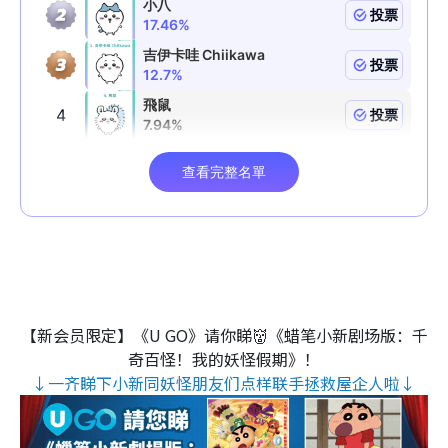
【新会员限定】《U GO》请你睇👹《蜡笔小新剧场版：千
奇百怪！我的妖怪假期》！
↓一齐睇下小新同妖怪朋友们点样联手拯救屋企人啦↓