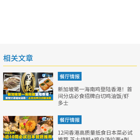
相关文章
餐厅情报
新加坡第一海南鸡登陆香港！首
间分店必食招牌白切鸡油饭/虾
多士
餐厅情报
12间香港高质量抵食日本菜必试
推荐 芝士烧蚝+鸡白汤拉面+刺