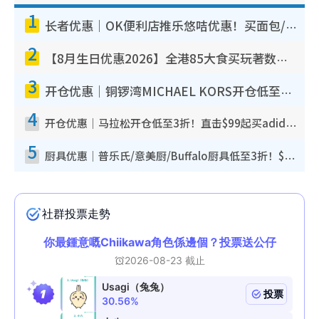
1
长者优惠｜OK便利店推乐悠咭优惠！买面包/牛奶/保健品拍卡即减
2
【8月生日优惠2026】全港85大食买玩著数攻略 自助餐/火锅放题同行免费＋诚品/DONKI送现金券
3
开仓优惠｜铜锣湾MICHAEL KORS开仓低至17折！直击$500起买手袋/钱包/鞋款 必买经典Jet Set系列
4
开仓优惠｜马拉松开仓低至3折！直击$99起买adidas／New Balance／Puma鞋款 STANLEY保温杯劈价至$119起
5
厨具优惠｜普乐氏/意美厨/Buffalo厨具低至3折！$89起买煎锅/炒锅/个人锅 同场小家电激减至$99起