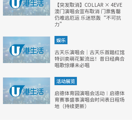
【突发取消】COLLAR × 4EVE
澳门演唱会宣布取消 门票售罄
仍难逃厄运 乐迷怒轰“不可抗
力”
娱乐
古天乐演唱会｜古天乐首踏红馆
特训卖萌花絮流出！昔日经典合
唱歌惊爆未必唱
活动展览
启德体育园演唱会活动︱启德体
育赛事盛事演唱会时间表日程场
地（持续更新）