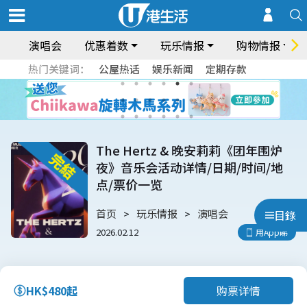
演唱会
优惠着数
玩乐情报
购物情报
热门关键词：
公屋热话
娱乐新闻
定期存款
The Hertz & 晚安莉莉《团年围炉
夜》音乐会活动详情/日期/时间/地
点/票价一览
首页
玩乐情报
演唱会
目錄
2026.02.12
用App睇
购票详情
HK$480起