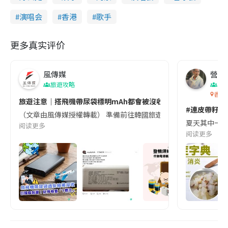
演唱会
香港
歌手
更多真实评价
風傳媒
營養教
旅遊攻略
生
香港
旅遊注意｜搭飛機帶尿袋標明mAh都會被沒收😱出發前切記檢查「1
#連皮帶籽都
（文章由風傳媒授權轉載） 準備前往韓國旅遊的民眾，近期要特別留
夏天其中一種時
阅读更多
阅读更多