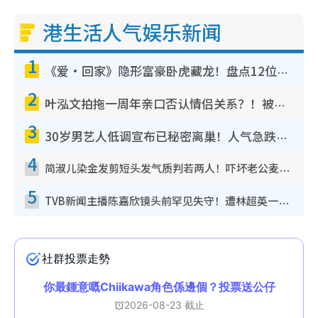
港生活人气娱乐新闻
1
《爱·回家》隐形富豪卧虎藏龙！盘点12位财气逼人的有钱艺人：这位美女3亿身家不愁做
2
叶泓文拍拖一周年亲口否认情侣关系？！被质疑感情造假竟称GM“普通同事”
3
30岁男艺人低调宣布已秘密离巢！人气急跌变失踪人口：“这几年过得并不容易”
4
简淑儿染金发剪短头发气质判若两人！吓坏老公麦大力都认不出：“你做什么？”
5
TVB新闻主播陈嘉欣镜头前罕见失守！遭林超英一句话突袭吓坏当场大笑