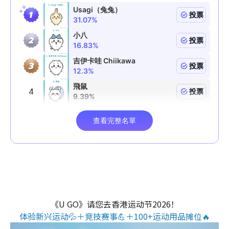
《U GO》请您去香港运动节2026！
体验新兴运动💦＋竞技赛事💪＋100+运动用品摊位🔥