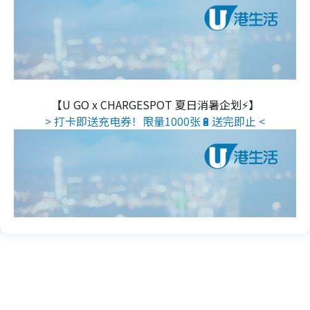
【U GO x CHARGESPOT 夏日消暑企划⚡】
> 打卡即送充电券！限量1000张🔋送完即止 <