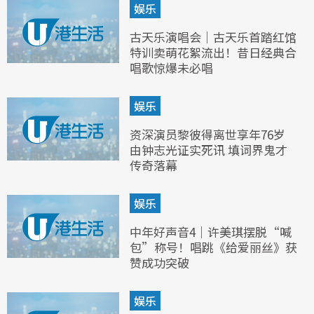
娱乐
古天乐演唱会｜古天乐首踏红馆
特训卖萌花絮流出！昔日经典合
唱歌惊爆未必唱
娱乐
资深演员黎彼得离世享年76岁
由钟志光证实死讯 填词界鬼才
传奇落幕
娱乐
中年好声音4｜许美琪摆脱“喊
包”称号！唱跳《给爱丽丝》获
赞成功突破
娱乐