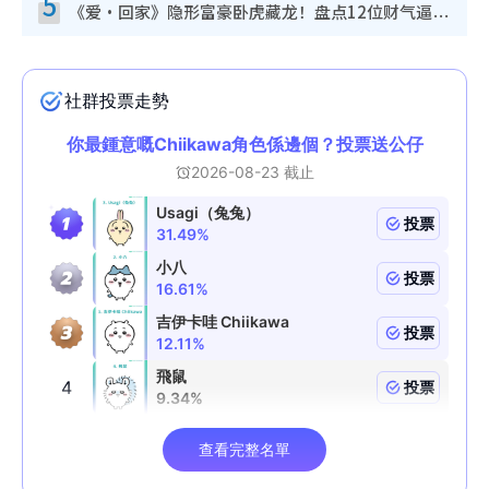
5
《爱·回家》隐形富豪卧虎藏龙！盘点12位财气逼人的有钱艺人：这位美女3亿身家不愁做