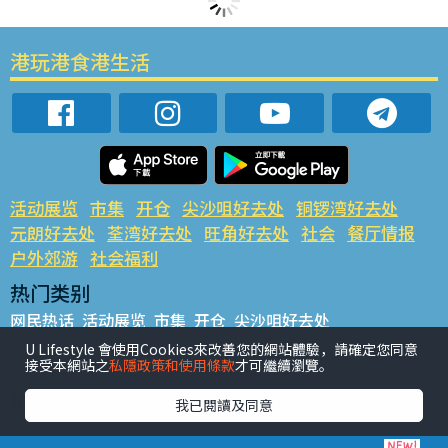
港玩港食港生活
活动展览
市集
开仓
尖沙咀好去处
铜锣湾好去处
元朗好去处
荃湾好去处
旺角好去处
社会
餐厅情报
户外郊游
社会福利
热门类别
网民热话
活动展览
市集
开仓
尖沙咀好去处
铜锣湾好去处
元朗好去处
荃湾好去处
旺角好去处
社会
U Lifestyle 會使用Cookies來改善您的網站體驗，請確定您同意
接受本網站之
私隱政策和使用條款
才可繼續瀏覽。
餐厅情报
户外郊游
热门标签
我已閱讀及同意
#UGO揾好去处
#人气活动推介
#美食社群热话