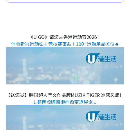
《U GO》请您去香港运动节2026！
体验新兴运动💦＋竞技赛事💪＋100+运动用品摊位🔥
【送您🐯】韩国超人气文创品牌MUZIK TIGER 冰感风扇！
↓将萌虎嘅慵懒疗愈带返屋企↓