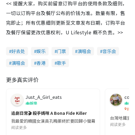
<< 提醒大家，购买前留意订购平台的使用条款及细则，
一切以订购平台及餐厅公布的价钱为准。数量有限，售
完即止；所有优惠细则更新至文章发布日期，订购平台
及餐厅保留更改优惠权利，U Lifestyle 概不负责。>>
好去处
娱乐
门票
演唱会
音乐会
演唱会
香港
歌手
更多真实评价
Just_A_Girl_eats
co c
娛樂
吹
台灣
追劇日常🎬 殺手媽咪 A Bona Fide Killer
台灣地鐵宣
我最愛的韓國女演員孔曉振終於要回歸小螢幕啦!這次的劇本改編自同名
阅读更多
阅读更多