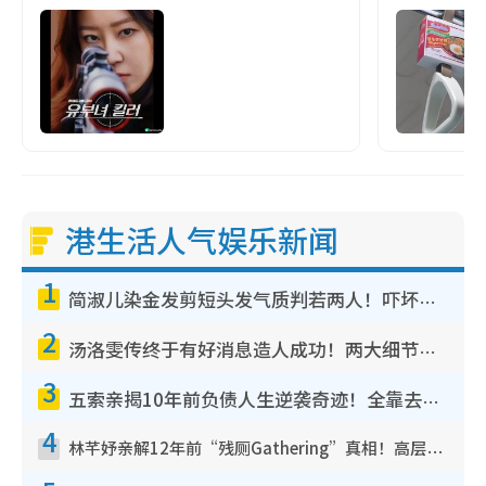
港生活人气娱乐新闻
1
简淑儿染金发剪短头发气质判若两人！吓坏老公麦大力都认不出：“你做什么？”
2
汤洛雯传终于有好消息造人成功！两大细节曝孕味极浓引猜测：大肚婆先会咁！
3
五索亲揭10年前负债人生逆袭奇迹！全靠去一地方转运后即遇上马先生
4
林芊妤亲解12年前“残厕Gathering”真相！高层解约一句话重创尊严，至今拒返TVB