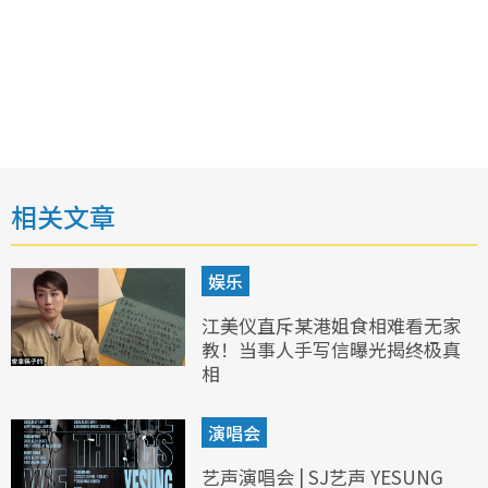
相关文章
娱乐
江美仪直斥某港姐食相难看无家
教！当事人手写信曝光揭终极真
相
演唱会
艺声演唱会 | SJ艺声 YESUNG