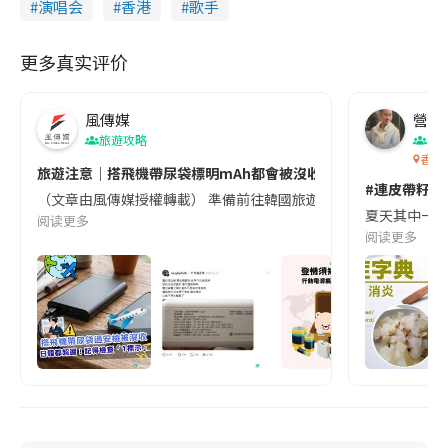
演唱会
香港
歌手
更多真实评价
風傳媒
營養教
旅遊攻略
生
香港
旅遊注意｜搭飛機帶尿袋標明mAh都會被沒收😱出發前切記檢查「1
#連皮帶籽都
（文章由風傳媒授權轉載） 準備前往韓國旅遊的民眾，近期要特別留
夏天其中一種時
阅读更多
阅读更多