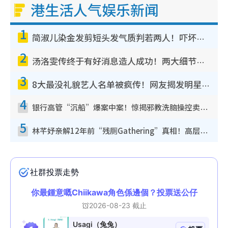
港生活人气娱乐新闻
1
简淑儿染金发剪短头发气质判若两人！吓坏老公麦大力都认不出：“你做什么？”
2
汤洛雯传终于有好消息造人成功！两大细节曝孕味极浓引猜测：大肚婆先会咁！
3
8大最没礼貌艺人名单被疯传！网友揭发明星真面目，一致数落这一位是无品天花板？
4
银行高管“沉船”爆案中案！惊揭邪教洗脑操控卖淫被吞600万，幕后黑手讲多错多
5
林芊妤亲解12年前“残厕Gathering”真相！高层解约一句话重创尊严，至今拒返TVB