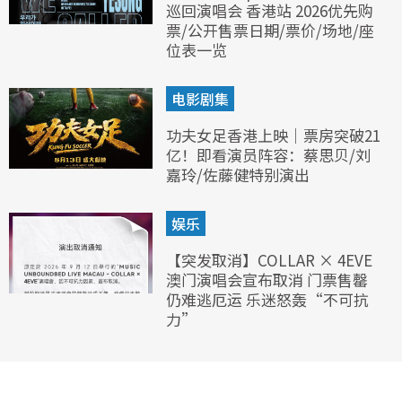
巡回演唱会 香港站 2026优先购
票/公开售票日期/票价/场地/座
位表一览
电影剧集
功夫女足香港上映｜票房突破21
亿！即看演员阵容：蔡思贝/刘
嘉玲/佐藤健特别演出
娱乐
【突发取消】COLLAR × 4EVE
澳门演唱会宣布取消 门票售罄
仍难逃厄运 乐迷怒轰“不可抗
力”