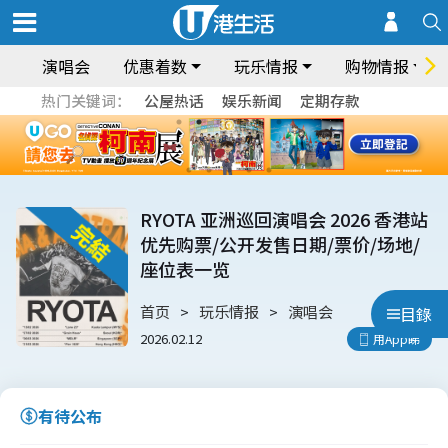
演唱会
优惠着数
玩乐情报
购物情报
热门关键词：
公屋热话
娱乐新闻
定期存款
RYOTA 亚洲巡回演唱会 2026 香港站
优先购票/公开发售日期/票价/场地/
座位表一览
首页
玩乐情报
演唱会
目錄
2026.02.12
用App睇
有待公布