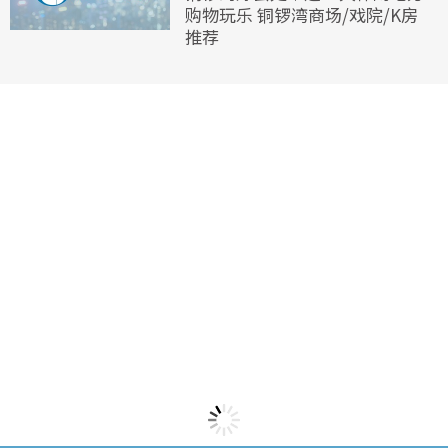
购物玩乐 铜锣湾商场/戏院/K房
推荐