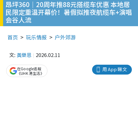
昂坪360｜20周年推88元搭缆车优惠 本地居
民限定重温开幕价！暑假拟推夜航缆车+演唱
会谷人流
首页
玩乐情报
户外郊游
文:
黃樂恩
2026.02.11
在Google追蹤
用 App 睇文
《UHK 港生活》