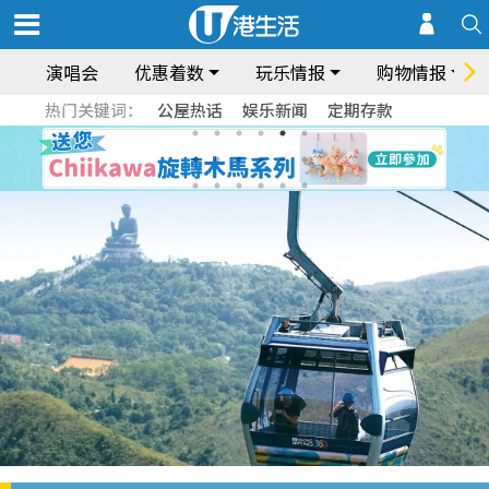
演唱会
优惠着数
玩乐情报
购物情报
热门关键词：
公屋热话
娱乐新闻
定期存款