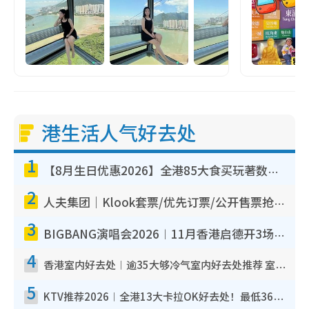
港生活人气好去处
1
【8月生日优惠2026】全港85大食买玩著数攻略 自助餐/火锅放题同行免费＋诚品/DONKI送现金券
2
人夫集团｜Klook套票/优先订票/公开售票抢票攻略！附票价.购票连结.场地座位表
3
BIGBANG演唱会2026︱11月香港启德开3场！实名制VIP申请、优先购票攻略
4
香港室内好去处︱逾35大够冷气室内好去处推荐 室内活动免费避雨无惧下雨
5
KTV推荐2026︱全港13大卡拉OK好去处！最低36元起 日语歌都有！(附地址+收费详情)