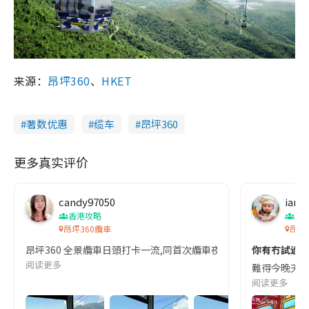
来源：
昂坪360
、
HKET
著数优惠
缆车
昂坪360
更多真实评价
candy97050
iamc
香港攻略
香
昂坪360纜車
昂坪
昂坪360 全景纜車日頭打卡一流,同首次纜車夜航睇機場夜景,日夜都咁
你有冇試過夜
阅读更多
難得今晚天氣超
阅读更多