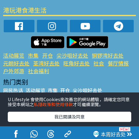
港玩港食港生活
活动展览
市集
开仓
尖沙咀好去处
铜锣湾好去处
元朗好去处
荃湾好去处
旺角好去处
社会
餐厅情报
户外郊游
社会福利
热门类别
网民热话
活动展览
市集
开仓
尖沙咀好去处
铜锣湾好去处
元朗好去处
荃湾好去处
旺角好去处
社会
U Lifestyle 會使用Cookies來改善您的網站體驗，請確定您同意
接受本網站之
私隱政策和使用條款
才可繼續瀏覽。
餐厅情报
户外郊游
热门标签
我已閱讀及同意
#UGO揾好去处
#人气活动推介
#美食社群热话
#亲子玩乐好去处
#ULifestyle应用程式
#限时抢
本周好去处