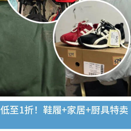
至1折！鞋履+家居+厨具特卖 