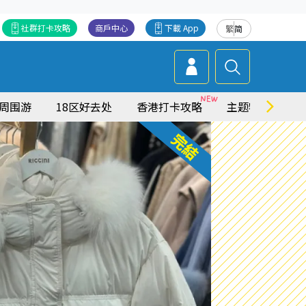
社群打卡攻略
商戶中心
下載 App
繁
简
周围游
18区好去处
香港打卡攻略
主题特集