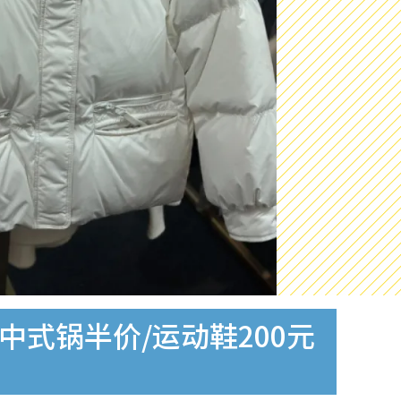
中式锅半价/运动鞋200元