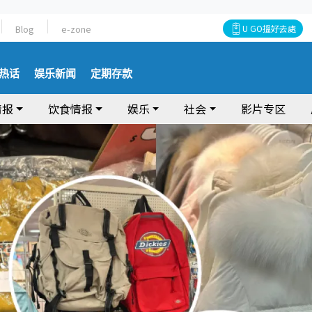
Blog
e-zone
U GO搵好去處
热话
娱乐新闻
定期存款
情报
饮食情报
娱乐
社会
影片专区