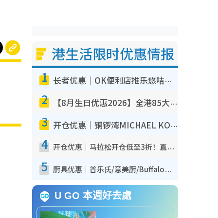
港生活限时优惠情报
1
长者优惠｜OK便利店推乐悠咭优惠！买面包/牛奶/保健品拍卡即减
2
【8月生日优惠2026】全港85大食买玩著数攻略 自助餐/火锅放题同行免费＋诚品/DONKI送现金券
3
开仓优惠｜铜锣湾MICHAEL KORS开仓低至17折！直击$500起买手袋/钱包/鞋款 必买经典Jet Set系列
4
开仓优惠｜马拉松开仓低至3折！直击$99起买adidas／New Balance／Puma鞋款 STANLEY保温杯劈价至$119起
5
厨具优惠｜普乐氏/意美厨/Buffalo厨具低至3折！$89起买煎锅/炒锅/个人锅 同场小家电激减至$99起
U GO 本週好去處