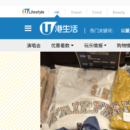
HK
Travel
Food
Beauty
热门关键词：
公屋
演唱会
优惠着数
玩乐情报
购物