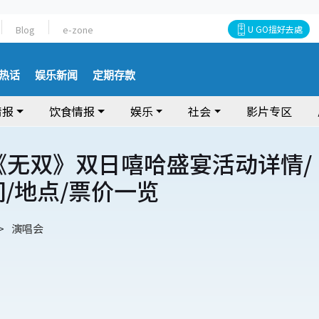
Blog
e-zone
U GO搵好去處
热话
娱乐新闻
定期存款
情报
饮食情报
娱乐
社会
影片专区
.Z 《无双》双日嘻哈盛宴活动详情/
间/地点/票价一览
演唱会