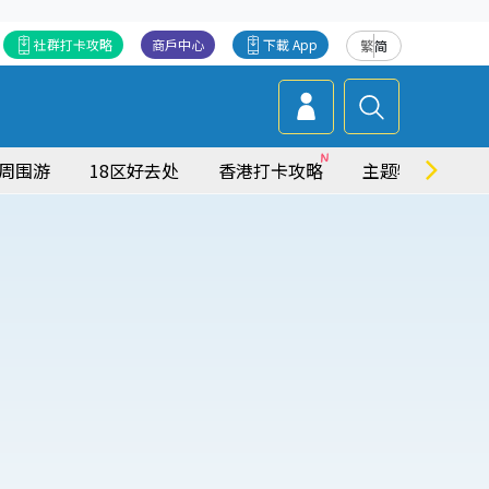
社群打卡攻略
商戶中心
下載 App
繁
简
周围游
18区好去处
香港打卡攻略
主题特集