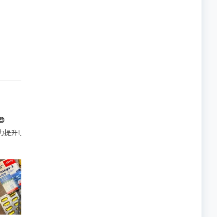

帶的行動電源機身已標示「10000mAh」，卻仍被要求當場丟棄，讓他
注力提升!｣ 長時間對住電腦､剪片寫稿,成日覺得眼睛乾澀､腦袋好似｢斷線｣｡試咗
好多鮮為人知嘅好處：減肥、消水腫、降血脂、美白養顏👇 冬瓜5大功效✨ 1️⃣ 利尿