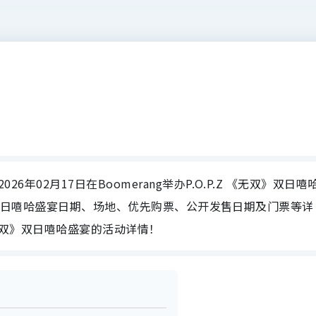
26年02月17日在Boomerang举办P.O.P.Z 《无双》双日嘻
 《无双》双日嘻哈盛宴日期、场地、优先购票、公开发售日期及门票等详
《无双》双日嘻哈盛宴的活动详情！