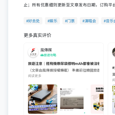
止；所有优惠细则更新至文章发布日期，订购平台及餐厅
好去处
娱乐
门票
演唱会
音乐
更多真实评价
風傳媒
旅遊攻略
旅遊注意｜搭飛機帶尿袋標明mAh都會被沒收😱出發前
（文章由風傳媒授權轉載） 準備前往韓國旅遊的民眾，
夏
阅读更多