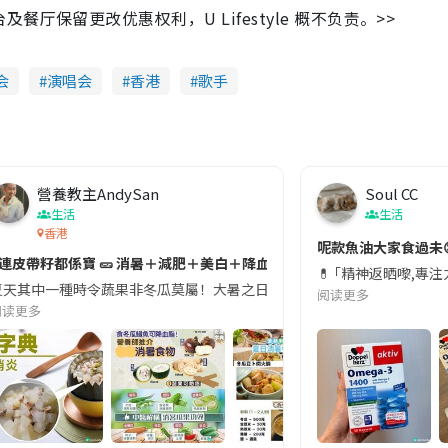
保留更改优惠权利，U Lifestyle 概不负责。>>
会
演唱会
香港
歌手
營養教主AndySan
Soul CC
生活
生活
香港
切記檢查「1標示」🚨
呢款魚油大家食過未
#連皮帶籽都係寶 🥒 消暑＋減肥＋美白＋降血脂
近期要特別留意隨身行李中的行動電源。一名旅客日前在機場安檢時，明明攜
💊 ｢精神返晒嚟,專
天其中一種時令蔬果非冬瓜莫屬！大暑之日，點都要飲碗冬瓜湯消暑解渴！除了解暑，冬瓜仲有
阅读更多
阅读更多