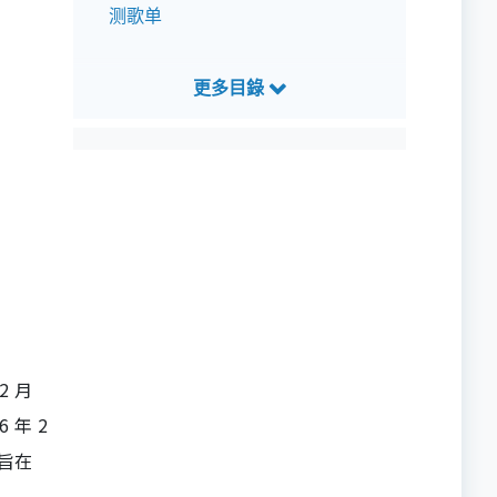
测歌单
2 月
 年 2
动旨在