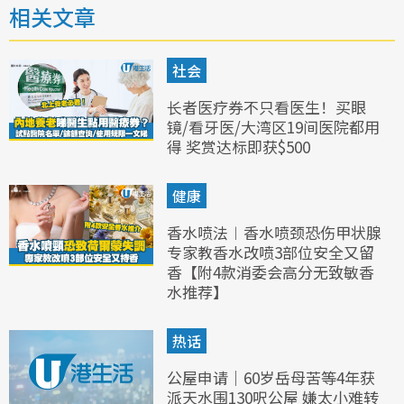
相关文章
社会
长者医疗券不只看医生！买眼
镜/看牙医/大湾区19间医院都用
得 奖赏达标即获$500
健康
香水喷法︱香水喷颈恐伤甲状腺
专家教香水改喷3部位安全又留
香【附4款消委会高分无致敏香
水推荐】
热话
公屋申请｜60岁岳母苦等4年获
派天水围130呎公屋 嫌太小难转