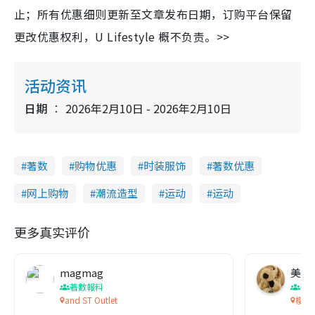
止；所有优惠细则更新至文章发布日期，订购平台保留
更改优惠权利，U Lifestyle 概不负责。>>
活动资讯
日期
2026年2月10日 - 2026年2月10日
著数
购物优惠
时装服饰
著数优惠
网上购物
潮流造型
运动
运动
更多真实评价
magmag
美食
著數報料
著
and ST Outlet
櫻花