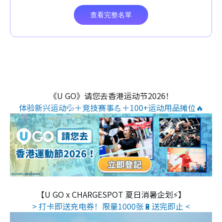
《U GO》请您去香港运动节2026！
体验新兴运动💦＋竞技赛事💪＋100+运动用品摊位🔥
【U GO x CHARGESPOT 夏日消暑企划⚡】
> 打卡即送充电券！限量1000张🔋送完即止 <