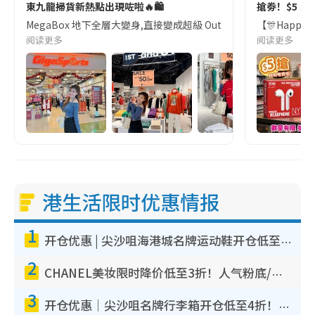
東九龍掃貨新熱點出現咗啦🔥🛍️
搶劵！$5 🎶 N
MegaBox 地下全層大變身,直接變成超級 Outlet 集中地!過百個潮流+
【🎊Happy
阅读更多
阅读更多
港生活限时优惠情报
1
开仓优惠 | 尖沙咀海港城名牌运动鞋开仓低至1折！On鞋$899起/Joy&Peace鞋履$98起
2
CHANEL美妆限时降价低至3折！人气粉底/唇膏/精华液低至$275！COCO香水都有平
3
开仓优惠｜尖沙咀名牌行李箱开仓低至4折！一连5日 American Tourister/ace./Hallmark $200起