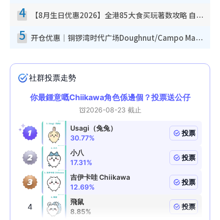
4
【8月生日优惠2026】全港85大食买玩著数攻略 自助餐/火锅放题同行免费＋诚品/DONKI送现金券
5
开仓优惠｜铜锣湾时代广场Doughnut/Campo Marzio开仓低至1折！背囊、书包、手袋劈价$200起