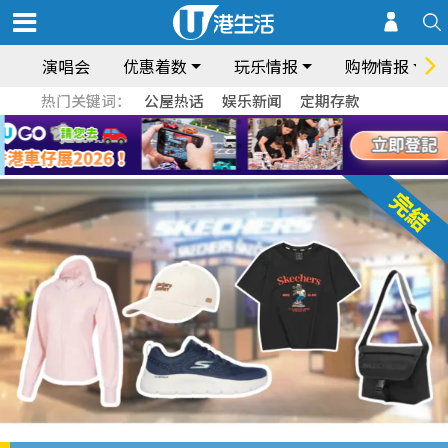
演唱会
优惠着数
玩乐情报
购物情报
热门关键词：
公屋热话
娱乐新闻
定期存款