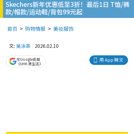
Skechers新年优惠低至3折！最后1日 T恤/裤
款/帽款/运动鞋/背包99元起
首页
购物情报
美妆服饰
文:
吳泳霖
2026.02.10
在Google追蹤
用 App 睇文
《UHK 港生活》