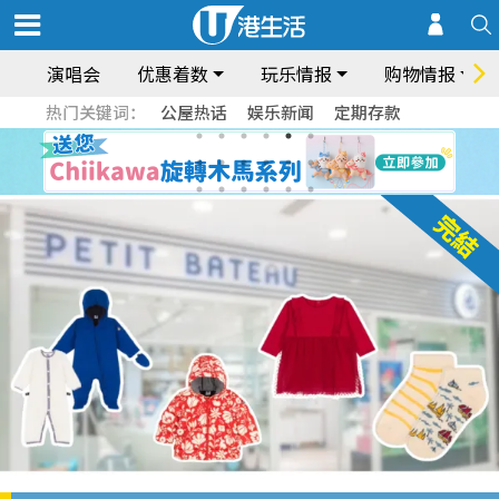
演唱会
优惠着数
玩乐情报
购物情报
热门关键词：
公屋热话
娱乐新闻
定期存款