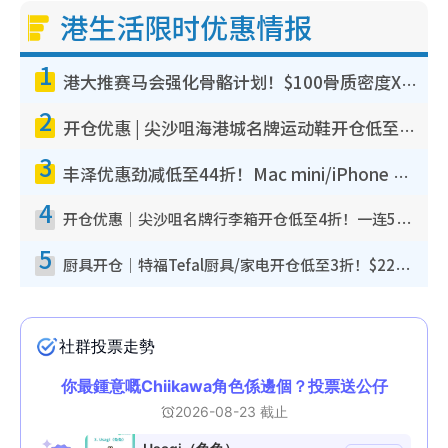
港生活限时优惠情报
1
港大推赛马会强化骨骼计划！$100骨质密度X光检查 完成免费运动训练送超市礼券！附参加资格
2
开仓优惠 | 尖沙咀海港城名牌运动鞋开仓低至1折！On鞋$899起/Joy&Peace鞋履$98起
3
丰泽优惠劲减低至44折！Mac mini/iPhone 17 Pro大减价！厨房家电$220起
4
开仓优惠｜尖沙咀名牌行李箱开仓低至4折！一连5日 American Tourister/ace./Hallmark $200起
5
厨具开仓｜特福Tefal厨具/家电开仓低至3折！$220起买平底锅/炒锅/汤锅！电饭煲/吸尘器/挂烫机$418起