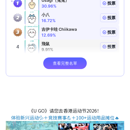
《U GO》请您去香港运动节2026！
体验新兴运动💦＋竞技赛事💪＋100+运动用品摊位🔥