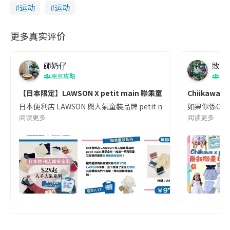
运动
运动
更多真实评价
師奶仔
敗家
東京攻略
日
【日本限定】LAWSON X petit main 聯乘童裝$2X起！
Chiikawa
日本便利店 LAWSON 與人氣童裝品牌 petit main 攜手合作，推出一
如果你係Chii
阅读更多
阅读更多