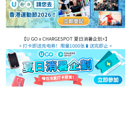
【U GO x CHARGESPOT 夏日消暑企划⚡】
> 打卡即送充电券！限量1000张🔋送完即止 <