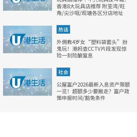
香港8大玩具店推荐 附荃湾/旺
角/尖沙咀/观塘各区分店地址
热话
外佣教4岁女“塑料袋套头”扮
鬼玩！港妈查CCTV片段发现惊
险一刻险酿窒息
社会
公屋富户2026最新入息资产限额
一览！超额多少要搬走？富户政
策申报时间/豁免条件