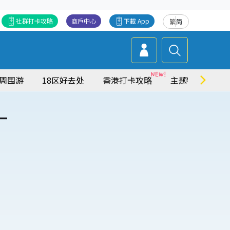
社群打卡攻略
商戶中心
下載 App
繁
简
周围游
18区好去处
香港打卡攻略
主题特集
一