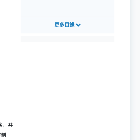
演，并
作制