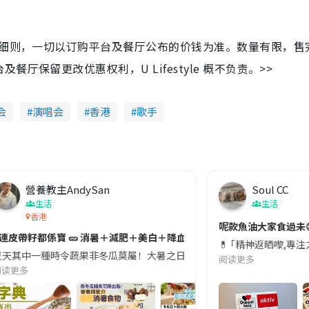
及细则，一切以订购平台及餐厅公布的价钱为准。数量有限，售
保留更改优惠权利，U Lifestyle 概不负责。>>
会
演唱会
香港
歌手
營養教主AndySan
Soul CC
生活
生活
香港
切記檢查「1標示」🚨
呢款魚油大家食過未
#連皮帶籽都係寶 🥒 消暑＋減肥＋美白＋降血脂
近期要特別留意隨身行李中的行動電源。一名旅客日前在機場安檢時，明明攜
💊 ｢精神返晒嚟,專
天其中一種時令蔬果非冬瓜莫屬！大暑之日，點都要飲碗冬瓜湯消暑解渴！除了解暑，冬瓜仲有
阅读更多
阅读更多