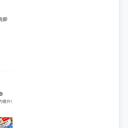
完即

帶的行動電源機身已標示「10000mAh」，卻仍被要求當場丟棄，讓他
注力提升!｣ 長時間對住電腦､剪片寫稿,成日覺得眼睛乾澀､腦袋好似｢斷線｣｡試咗
好多鮮為人知嘅好處：減肥、消水腫、降血脂、美白養顏👇 冬瓜5大功效✨ 1️⃣ 利尿