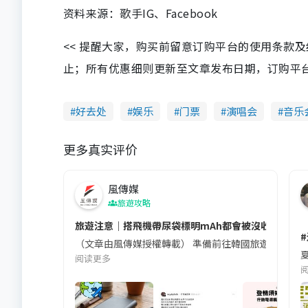
资料来源：歌手IG、Facebook
<< 提醒大家，购买前留意订购平台的使用条款
止；所有优惠细则更新至文章发布日期，订购平台及餐厅
好去处
娱乐
门票
演唱会
音乐
更多真实评价
風傳媒
旅遊攻略
旅遊注意｜搭飛機帶尿袋標明mAh都會被沒收😱出發前
（文章由風傳媒授權轉載） 準備前往韓國旅遊的民眾，
夏
阅读更多