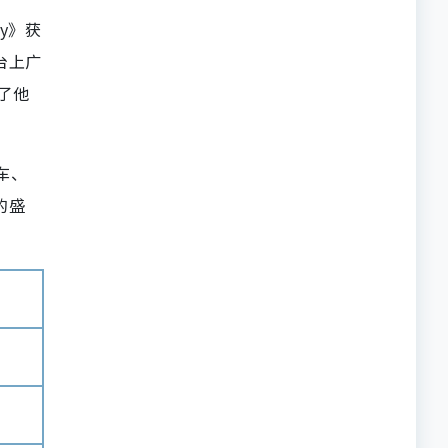
ory》获
平台上广
现了他
飞车、
过的盛