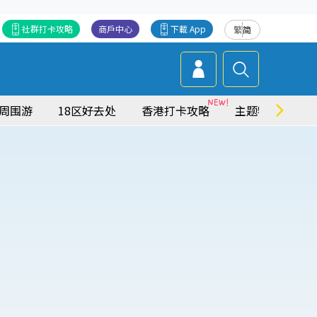
社群打卡攻略
商戶中心
下載 App
繁
简
周围游
18区好去处
香港打卡攻略
主题特集