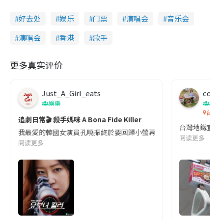
好去处
娱乐
门票
演唱会
音乐会
演唱会
香港
歌手
更多真实评价
Just_A_Girl_eats
co c
娛樂
吹
台灣
追劇日常🎬 殺手媽咪 A Bona Fide Killer
台灣地鐵宣
我最愛的韓國女演員孔曉振終於要回歸小螢幕啦!這次的劇本改編自同名
阅读更多
阅读更多