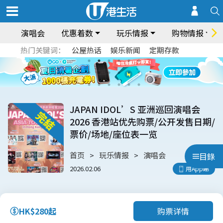
演唱会
优惠着数
玩乐情报
购物情报
热门关键词：
公屋热话
娱乐新闻
定期存款
JAPAN IDOL’S 亚洲巡回演唱会
2026 香港站优先购票/公开发售日期/
票价/场地/座位表一览
首页
玩乐情报
演唱会
目錄
2026.02.06
用App睇
购票详情
HK$280起