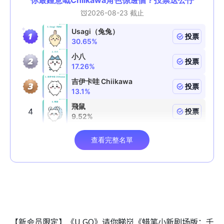
【新会员限定】《U GO》请你睇👹《蜡笔小新剧场版：千