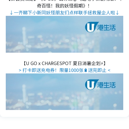
奇百怪！我的妖怪假期》！
↓一齐睇下小新同妖怪朋友们点样联手拯救屋企人啦↓
【U GO x CHARGESPOT 夏日消暑企划⚡】
> 打卡即送充电券！限量1000张🔋送完即止 <