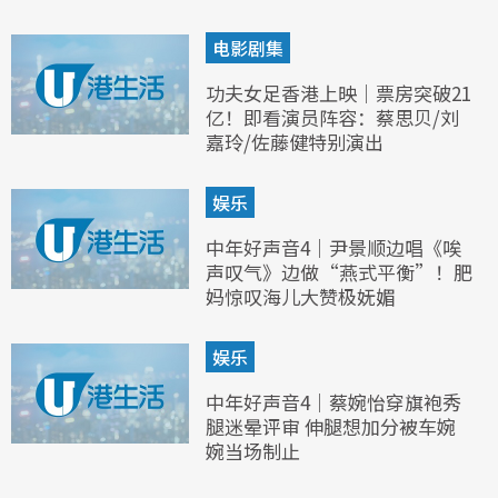
电影剧集
功夫女足香港上映｜票房突破21
亿！即看演员阵容：蔡思贝/刘
嘉玲/佐藤健特别演出
娱乐
中年好声音4｜尹景顺边唱《唉
声叹气》边做“燕式平衡”！肥
妈惊叹海儿大赞极妩媚
娱乐
中年好声音4｜蔡婉怡穿旗袍秀
腿迷晕评审 伸腿想加分被车婉
婉当场制止