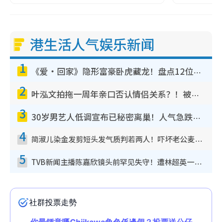
港生活人气娱乐新闻
1
《爱·回家》隐形富豪卧虎藏龙！盘点12位财气逼人的有钱艺人：这位美女3亿身家不愁做
2
叶泓文拍拖一周年亲口否认情侣关系？！被质疑感情造假竟称GM“普通同事”
3
30岁男艺人低调宣布已秘密离巢！人气急跌变失踪人口：“这几年过得并不容易”
4
简淑儿染金发剪短头发气质判若两人！吓坏老公麦大力都认不出：“你做什么？”
5
TVB新闻主播陈嘉欣镜头前罕见失守！遭林超英一句话突袭吓坏当场大笑