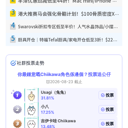
丰泽优惠劲减低至44折！Mac mini/iPhone 17 Pro大减价！厨房家电$220起
3
港大推赛马会强化骨骼计划！$100骨质密度X光检查 完成免费运动训练送超市礼券！附参加资格
4
Swarovski折扣专区低至半价！人气水晶饰品/小摆设$138起！迪士尼款/水晶高跟鞋都有优惠
5
厨具开仓｜特福Tefal厨具/家电开仓低至3折！$220起买平底锅/炒锅/汤锅！电饭煲/吸尘器/挂烫机$418起