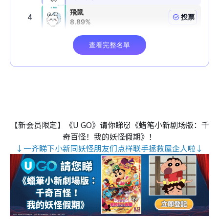
【新会员限定】《U GO》请你睇👹《蜡笔小新剧场版：千
奇百怪！我的妖怪假期》！
↓一齐睇下小新同妖怪朋友们点样联手拯救屋企人啦↓