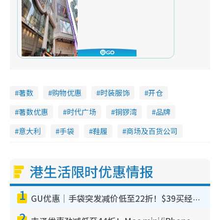
著数
购物优惠
时装服饰
开仓
著数优惠
时代广场
铜锣湾
品牌
意大利
手袋
鞋履
商场及百货公司
港生活限时优惠情报
1
GU优惠｜手袋突发减价低至22折！$39买经典波士顿包/饺子包！饰物同步减价$29起！
2