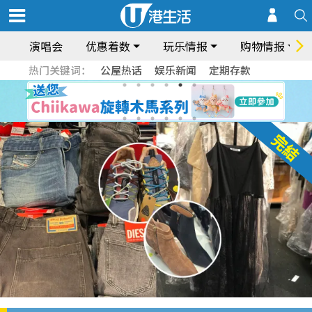
演唱会
优惠着数
玩乐情报
购物情报
热门关键词：
公屋热话
娱乐新闻
定期存款