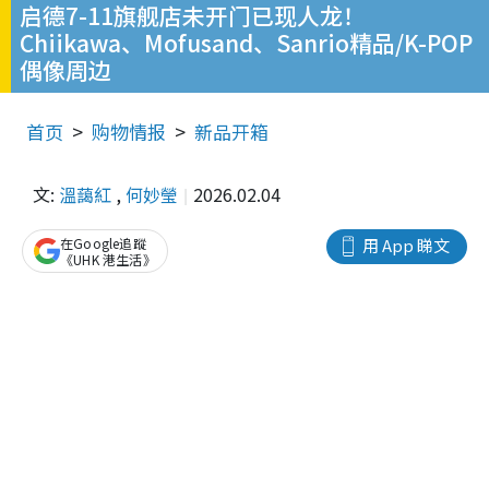
启德7-11旗舰店未开门已现人龙！
Chiikawa、Mofusand、Sanrio精品/K-POP
偶像周边
首页
购物情报
新品开箱
文:
溫藹紅
,
何妙瑩
2026.02.04
在Google追蹤
用 App 睇文
《UHK 港生活》