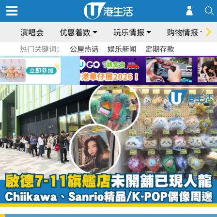
演唱会
优惠着数
玩乐情报
购物情报
热门关键词：
公屋热话
娱乐新闻
定期存款