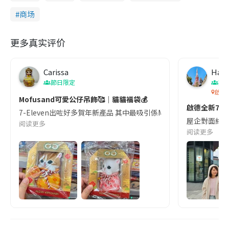
商场
更多真实评价
Carissa
Hap
節日限定
打
啟德
Mofusand可愛公仔吊飾🥰｜貓貓福袋💰
啟德全新7-E
7-Eleven出咗好多賀年新產品 其中最吸引係Mofusand嘅精品 
屋企對面終於開
阅读更多
阅读更多