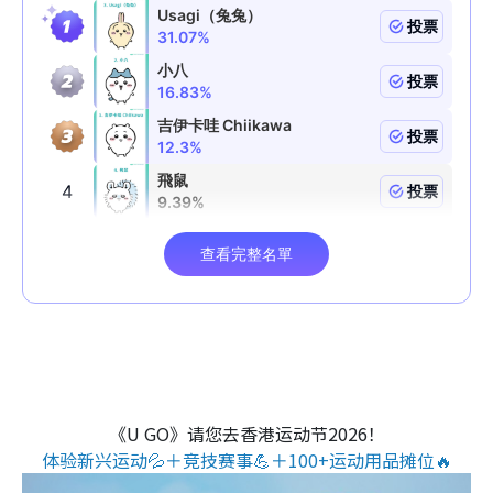
《U GO》请您去香港运动节2026！
体验新兴运动💦＋竞技赛事💪＋100+运动用品摊位🔥