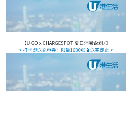
【U GO x CHARGESPOT 夏日消暑企划⚡】
> 打卡即送充电券！限量1000张🔋送完即止 <