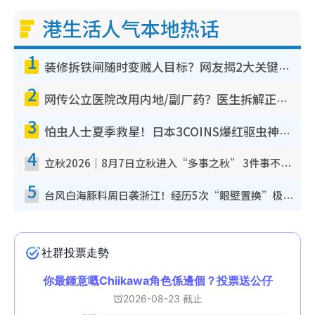
港生活人气本地热话
1
装修拆铁闸随时变贼人目标？网友揭2大关键用途：装新款等于白装？附新旧铁闸分别
2
网传公立医院改用内地/副厂药？医生拆解正副厂分别，揭4类人换药随时出事
3
怕虫人士夏季救星！日本3COINS爆红驱虫神器$45起 1招“全程免触碰”轻松搞定小强
4
立秋2026｜8月7日立秋进入“多事之秋” 3件事不可做！专家教6招开运 清杂物／钱包纳气接好运
5
台风白海豚料周日袭浙江！经历5次“眼壁置换”极罕见 成登陆内地最长途台风