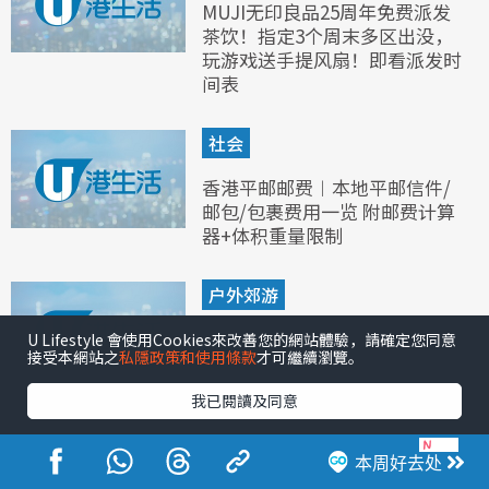
MUJI无印良品25周年免费派发
茶饮！指定3个周末多区出没，
玩游戏送手提风扇！即看派发时
间表
社会
香港平邮邮费︱本地平邮信件/
邮包/包裹费用一览 附邮费计算
器+体积重量限制
户外郊游
九龙寨城公园︱九龙寨城公园设
U Lifestyle 會使用Cookies來改善您的網站體驗，請確定您同意
接受本網站之
私隱政策和使用條款
才可繼續瀏覽。
施展览一文看清！45分钟免费导
赏团/交通方式一览
我已閱讀及同意
本周好去处