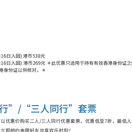
月16日入园)
港币538元
至2月16日入园) 港币269元 ＊此优惠只适用于持有有效香港身份证
港身份证以供核对。＊
行”/“三人同行”套票
以优惠价购买二人/三人同行优惠套票，优惠低至7折，最低人均
，立即相约亲朋好友共享欢乐时刻！