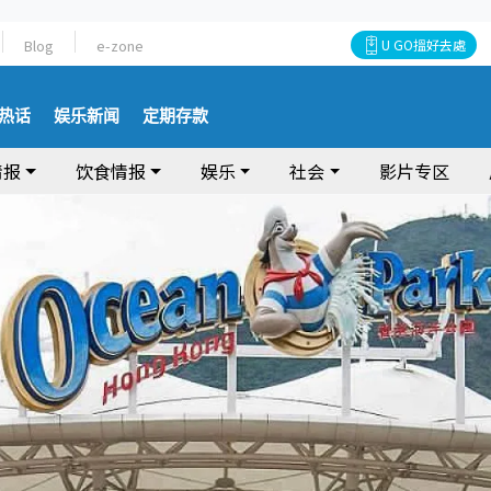
Blog
e-zone
U GO搵好去處
热话
娱乐新闻
定期存款
情报
饮食情报
娱乐
社会
影片专区