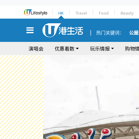
HK
Travel
Food
Beauty
热门关键词：
公屋
演唱会
优惠着数
玩乐情报
购物