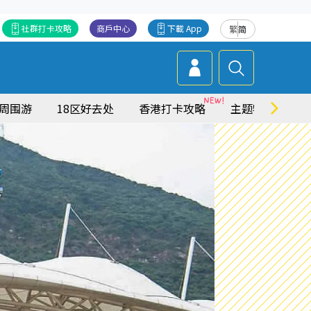
社群打卡攻略
商戶中心
下載 App
繁
简
周围游
18区好去处
香港打卡攻略
主题特集