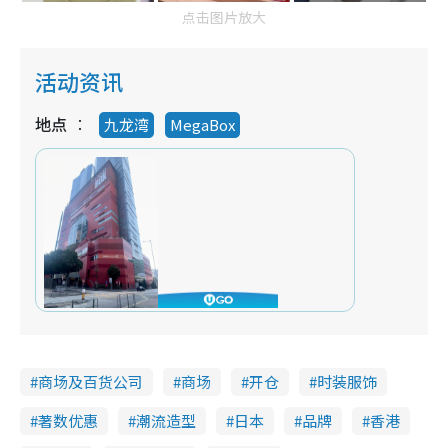
点击图片放大
活动资讯
地点
九龙湾
MegaBox
商场及百货公司
商场
开仓
时装服饰
著数优惠
潮流造型
日本
品牌
香港