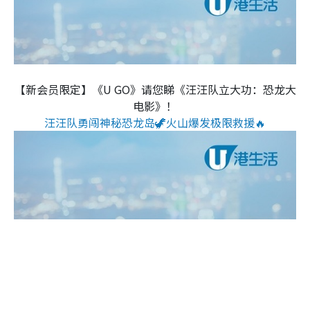
【新会员限定】《U GO》请您睇《汪汪队立大功：恐龙大
电影》！
汪汪队勇闯神秘恐龙岛🦖火山爆发极限救援🔥