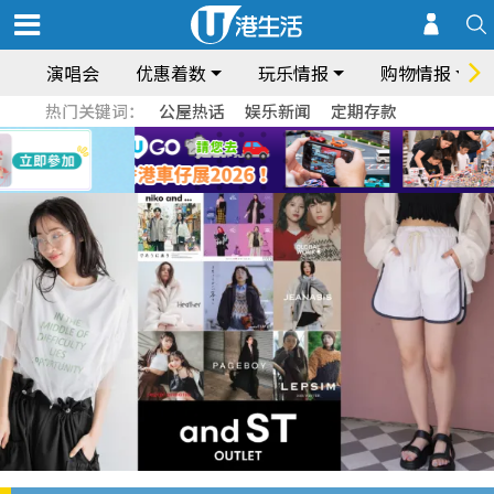
演唱会
优惠着数
玩乐情报
购物情报
热门关键词：
公屋热话
娱乐新闻
定期存款