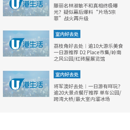
滕丽名林淑敏不和真相终极曝
光？疑似幕后爆料“片场5宗
罪”战火再升级
室内好去处
荔枝角好去处︱逾10大游乐美食
一日游推荐 D2 Place市集/岭南
之风公园/红砖屋展览馆
室内好去处
将军澳好去处︱一日游有咩玩？
逾20大景点餐厅推荐 单车公园/
跨湾大桥/最大室内溜冰场