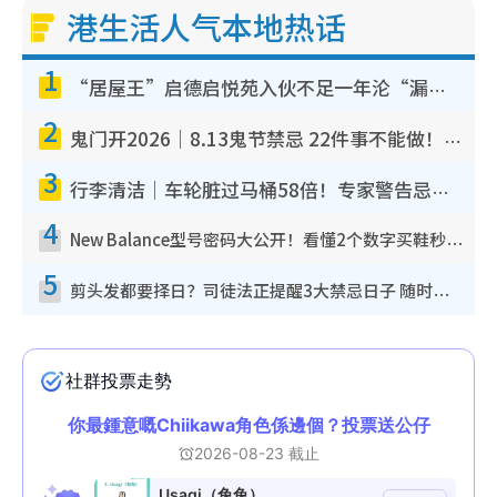
港生活人气本地热话
1
“居屋王”启德启悦苑入伙不足一年沦“漏水之王”！插座喷火花致大停电 多户业主全屋家电报废
2
鬼门开2026｜8.13鬼节禁忌 22件事不能做！烧肉、刺身要少食？半夜勿吹口哨/打给个电话
3
行李清洁｜车轮脏过马桶58倍！专家警告忌用酒精擦 教1招免脏手除菌
4
New Balance型号密码大公开！看懂2个数字买鞋秒知功能免中伏 附5大热门鞋款
5
剪头发都要择日？司徒法正提醒3大禁忌日子 随时剪走财运！这日剪发恐“剪寿命”？