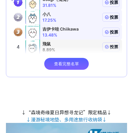
↓“森境奇缘夏日异想寻龙记”限定精品↓
↓漫游秘境地垫、多用途旅行收纳袋↓