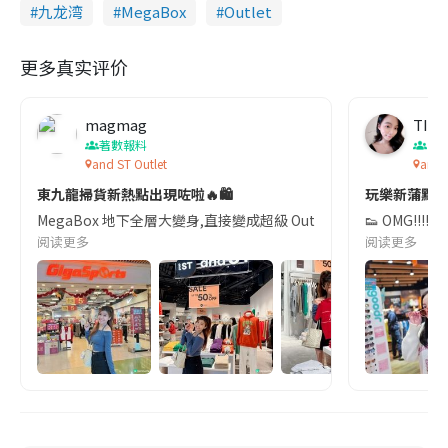
九龙湾
MegaBox
Outlet
更多真实评价
magmag
TIN
著數報料
香
and ST Outlet
and 
東九龍掃貨新熱點出現咗啦🔥🛍️
玩樂新蒲點！潮
MegaBox 地下全層大變身,直接變成超級 Outlet 集中地!過百個潮流+
👟 OMG!
阅读更多
阅读更多