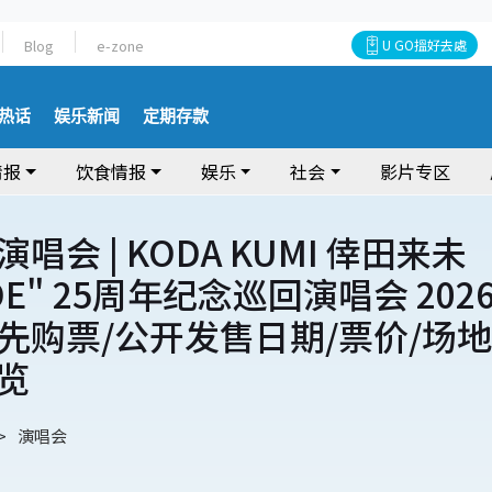
Blog
e-zone
U GO搵好去處
热话
娱乐新闻
定期存款
情报
饮食情报
娱乐
社会
影片专区
唱会 | KODA KUMI 倖田来未
ODE" 25周年纪念巡回演唱会 202
先购票/公开发售日期/票价/场地
览
演唱会