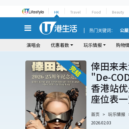
HK
Travel
Food
Beauty
热门关键词：
公屋
演唱会
优惠着数
玩乐情报
购物
倖田来未演
"De-C
香港站优
座位表一
首页
玩乐情报
2026.02.03