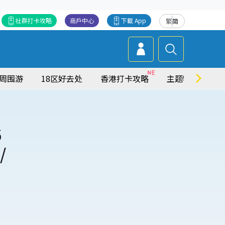
社群打卡攻略
商戶中心
下載 App
繁
简
周围游
18区好去处
香港打卡攻略
主题特集
6
/