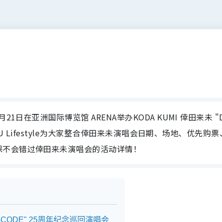
日在亚洲国际博览馆 ARENA举办KODA KUMI 倖田来未 "D
站，U Lifestyle为大家整合倖田来未演唱会日期、场地、优先购
保不会错过倖田来未演唱会的活动详情！
e-CODE" 25周年纪念巡回演唱会