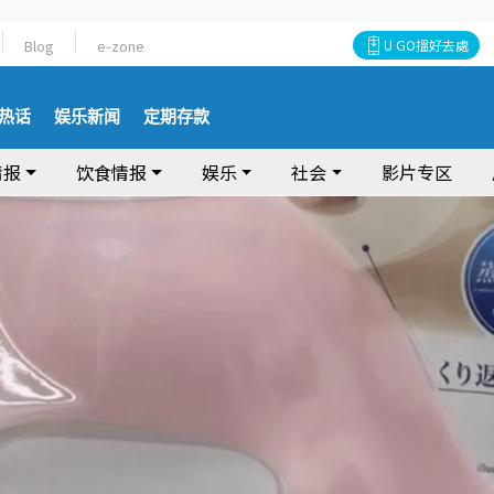
Blog
e-zone
U GO搵好去處
热话
娱乐新闻
定期存款
情报
饮食情报
娱乐
社会
影片专区