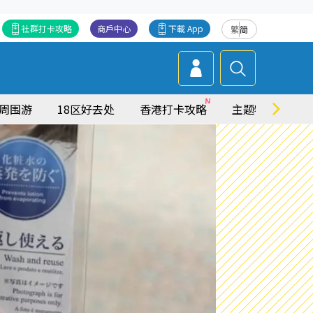
社群打卡攻略
商戶中心
下載 App
繁
简
周围游
18区好去处
香港打卡攻略
主题特集