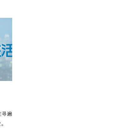
在寻遍
空。