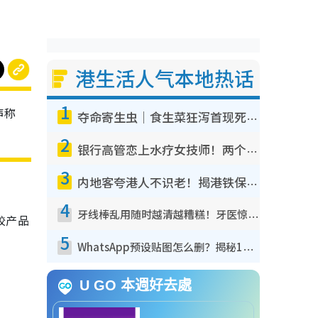
港生活人气本地热话
1
声称
夺命寄生虫｜食生菜狂泻首现死者！疫潮恶化录1.8万宗病例 揭洗菜3大谬误
2
银行高管恋上水疗女技师！两个月借128万惊觉“沉船”沉落火海 揭背后疑似邪教操控卖淫
3
内地客夸港人不识老！揭港铁保鲜级冷气 港人求放过：别投诉
4
牙线棒乱用随时越清越糟糕！牙医惊揭盲目过户细菌恐致龋齿：这种才是日常真保养
胶产品
5
WhatsApp预设贴图怎么删？揭秘1招“反向操作”还原简洁界面 附3步实测教程
U GO 本週好去處