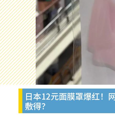
日本12元面膜罩爆红！
敷得？