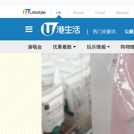
HK
Travel
Food
Beauty
热门关键词：
公屋
演唱会
优惠着数
玩乐情报
购物