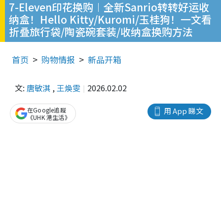
7-Eleven印花换购︱全新Sanrio转转好运收
纳盒！Hello Kitty/Kuromi/玉桂狗！一文看
折叠旅行袋/陶瓷碗套装/收纳盒换购方法
首页
购物情报
新品开箱
文:
唐敏淇
,
王煥雯
2026.02.02
在Google追蹤
用 App 睇文
《UHK 港生活》