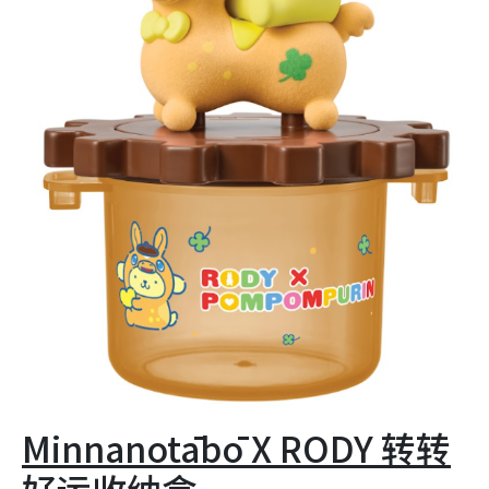
Minnanotābō X RODY 转转