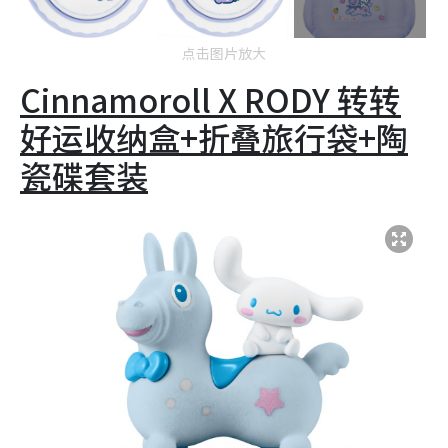
点击图片放大
Cinnamoroll X RODY 转转
好运收纳盒
+折叠旅行袋+陶
瓷碟套装