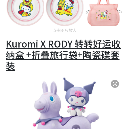
点击图片放大
Kuromi X RODY
转转好运收
纳盒 +折叠旅行袋+陶瓷碟套
装