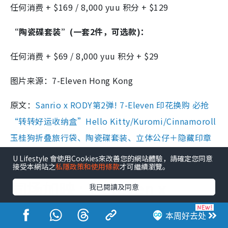
任何消费 + $169 / 8,000 yuu 积分 + $129
“陶瓷碟套装”(一套2件，可选款)：
任何消费 + $69 / 8,000 yuu 积分 + $29
图片来源：7-Eleven Hong Kong
原文：
Sanrio x RODY第2弹! 7-Eleven 印花换购 必抢
“转转好运收纳盒”Hello Kitty/Kuromi/Cinnamoroll
玉桂狗折叠旅行袋、陶瓷碟套装、立体公仔＋隐藏印章
(附换购详情)
U Lifestyle 會使用Cookies來改善您的網站體驗，請確定您同意
接受本網站之
私隱政策和使用條款
才可繼續瀏覽。
同场加映 : 7-Eleven x
我已閱讀及同意
Sanrio x Rody联乘推出贺年
本周好去处
系列！1:19隐藏版Kuromi、