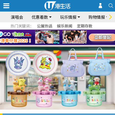
演唱会
优惠着数
玩乐情报
购物情报
热门关键词：
公屋热话
娱乐新闻
定期存款