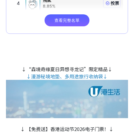
↓“森境奇缘夏日异想寻龙记”限定精品↓
↓漫游秘境地垫、多用途旅行收纳袋↓
↓ 【免费送】香港运动节2026电子门票！↓