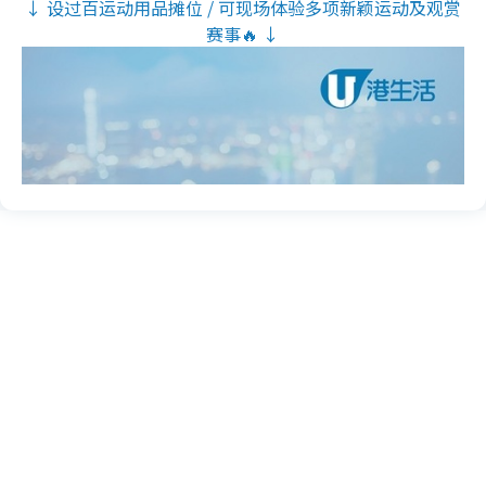
↓ 设过百运动用品摊位 / 可现场体验多项新颖运动及观赏
赛事🔥 ↓