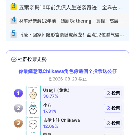
3
五索亲揭10年前负债人生逆袭奇迹！全靠去一地方转运后即遇上马先生
4
林芊妤亲解12年前“残厕Gathering”真相！高层解约一句话重创尊严，至今拒返TVB
5
《爱·回家》隐形富豪卧虎藏龙！盘点12位财气逼人的有钱艺人：这位美女3亿身家不愁做