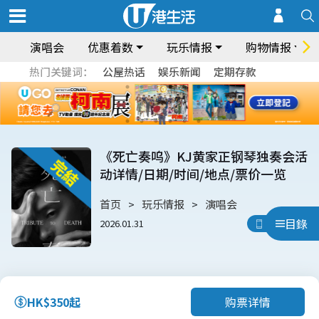
演唱会
优惠着数
玩乐情报
购物情报
热门关键词：
公屋热话
娱乐新闻
定期存款
《死亡奏呜》KJ黄家正钢琴独奏会活
动详情/日期/时间/地点/票价一览
首页
玩乐情报
演唱会
目錄
2026.01.31
用App睇
购票详情
HK$350起