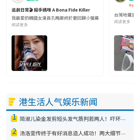
台灣
追劇日常🎬 殺手媽咪 A Bona Fide Killer
台灣地鐵宣
我最愛的韓國女演員孔曉振終於要回歸小螢幕啦!這次的劇本改編自同名
阅读更多
阅读更多
港生活人气娱乐新闻
1
简淑儿染金发剪短头发气质判若两人！吓坏老公麦大力都认不出：“你做什么？”
2
汤洛雯传终于有好消息造人成功！两大细节曝孕味极浓引猜测：大肚婆先会咁！