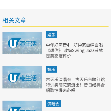
相关文章
娱乐
中年好声音4｜郑仲豪自弹自唱
《想你》 改编Swing Jazz获林
志美高度评价
娱乐
古天乐演唱会｜古天乐首踏红馆
特训卖萌花絮流出！昔日经典合
唱歌惊爆未必唱
演唱会