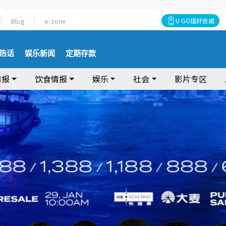
Blog
e-zone
U GO搵好去處
热话
娱乐新闻
定期存款
情报
饮食情报
娱乐
社会
影片专区