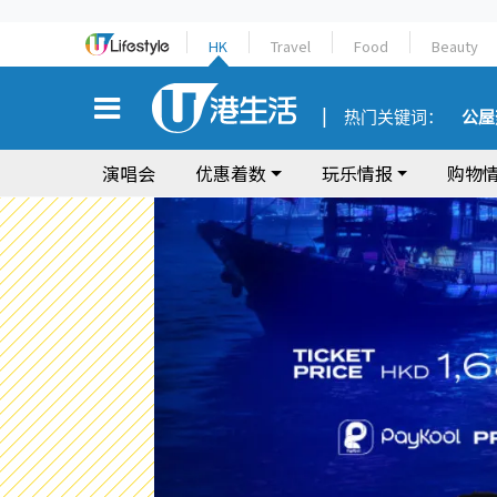
HK
Travel
Food
Beauty
热门关键词：
公屋
演唱会
优惠着数
玩乐情报
购物