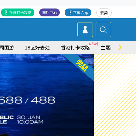
社群打卡攻略
商戶中心
下載 App
繁
简
周围游
18区好去处
香港打卡攻略
主题特集