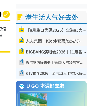
港生活人气好去处
1
体育馆
【8月生日优惠2026】全港85大食买玩著数攻略 自助餐/火锅放题同行免费＋诚品/DONKI送现金券
详
2
人夫集团｜Klook套票/优先订票/公开售票抢票攻略！附票价.购票连结.场地座位表
3
BIGBANG演唱会2026︱11月香港启德开3场！实名制VIP申请、优先购票攻略
4
香港室内好去处︱逾35大够冷气室内好去处推荐 室内活动免费避雨无惧下雨
5
KTV推荐2026︱全港13大卡拉OK好去处！最低36元起 日语歌都有！(附地址+收费详情)
U GO 本週好去處