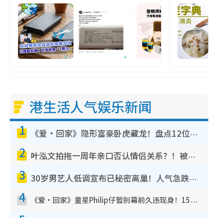
港生活人气娱乐新闻
1
《爱·回家》隐形富豪卧虎藏龙！盘点12位财气逼人的有钱艺人：这位美女3亿身家不愁做
2
叶泓文拍拖一周年亲口否认情侣关系？！被质疑感情造假竟称GM“普通同事”
3
30岁男艺人低调宣布已秘密离巢！人气急跌变失踪人口：“这几年过得并不容易”
4
《爱·回家》童星Philip仔暂别幕前久违现身！15岁近况暴风成长长高变帅气少年