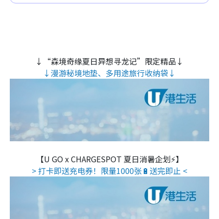
↓“森境奇缘夏日异想寻龙记”限定精品↓
↓漫游秘境地垫、多用途旅行收纳袋↓
【U GO x CHARGESPOT 夏日消暑企划⚡】
> 打卡即送充电券！限量1000张🔋送完即止 <