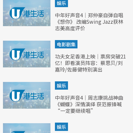
娱乐
中年好声音4｜郑仲豪自弹自唱
《想你》 改编Swing Jazz获林
志美高度评价
电影剧集
功夫女足香港上映｜票房突破21
亿！即看演员阵容：蔡思贝/刘
嘉玲/佐藤健特别演出
娱乐
中年好声音4｜周志康挑战神曲
《蝴蝶》深情演绎 获范振锋喊
“一定要继续唱”
娱乐