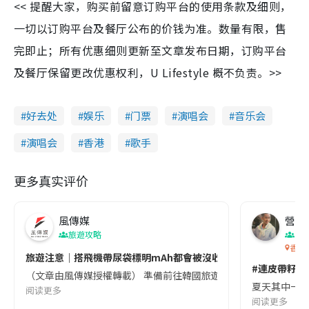
<< 提醒大家，购买前留意订购平台的使用条款及细则，
一切以订购平台及餐厅公布的价钱为准。数量有限，售
完即止；所有优惠细则更新至文章发布日期，订购平台
及餐厅保留更改优惠权利，U Lifestyle 概不负责。>>
好去处
娱乐
门票
演唱会
音乐会
演唱会
香港
歌手
更多真实评价
風傳媒
營養教
旅遊攻略
生
香港
旅遊注意｜搭飛機帶尿袋標明mAh都會被沒收😱出發前切記檢查「1
#連皮帶籽都
（文章由風傳媒授權轉載） 準備前往韓國旅遊的民眾，近期要特別留
夏天其中一種時
阅读更多
阅读更多