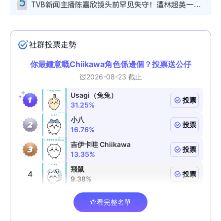
5
TVB新闻主播陈嘉欣镜头前罕见失守！遭林超英一句话突袭吓坏当场大笑