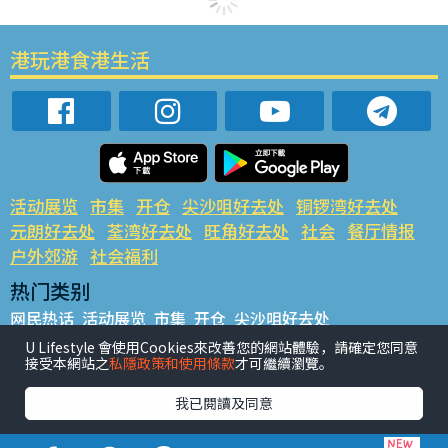
港玩港食港生活
活动展览
市集
开仓
尖沙咀好去处
铜锣湾好去处
元朗好去处
荃湾好去处
旺角好去处
社会
餐厅情报
户外郊游
社会福利
热门类别
网民热话
活动展览
市集
开仓
尖沙咀好去处
铜锣湾好去处
元朗好去处
荃湾好去处
旺角好去处
社会
U Lifestyle 會使用Cookies來改善您的網站體驗，請確定您同意
接受本網站之
私隱政策和使用條款
才可繼續瀏覽。
餐厅情报
户外郊游
热门标签
我已閱讀及同意
#UGO揾好去处
#人气活动推介
#美食社群热话