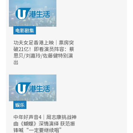
电影剧集
功夫女足香港上映｜票房突
破21亿！即看演员阵容：蔡
思贝/刘嘉玲/佐藤健特别演
出
娱乐
中年好声音4｜周志康挑战神
曲《蝴蝶》深情演绎 获范振
锋喊“一定要继续唱”