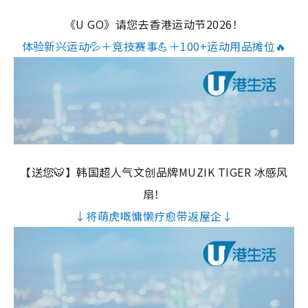
《U GO》请您去香港运动节2026！
体验新兴运动💦＋竞技赛事💪＋100+运动用品摊位🔥
【送您🐯】韩国超人气文创品牌MUZIK TIGER 冰感风
扇！
↓将萌虎嘅慵懒疗愈带返屋企↓