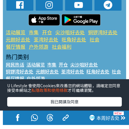
活动展览
市集
开仓
尖沙咀好去处
铜锣湾好去处
元朗好去处
荃湾好去处
旺角好去处
社会
餐厅情报
户外郊游
社会福利
热门类别
网民热话
活动展览
市集
开仓
尖沙咀好去处
铜锣湾好去处
元朗好去处
荃湾好去处
旺角好去处
社会
餐厅情报
户外郊游
U Lifestyle 會使用Cookies來改善您的網站體驗，請確定您同意
热门标签
接受本網站之
私隱政策和使用條款
才可繼續瀏覽。
#UGO揾好去处
#人气活动推介
#美食社群热话
我已閱讀及同意
#亲子玩乐好去处
#ULifestyle应用程式
#限时抢
#UJetso礼物放送
#ULifestyle商户中心
#著数
#网络热话
本周好去处