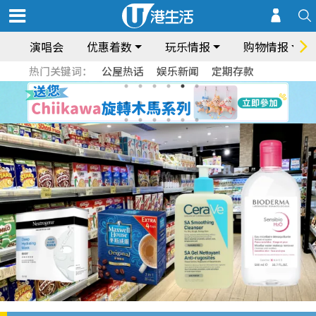
演唱会
优惠着数
玩乐情报
购物情报
热门关键词：
公屋热话
娱乐新闻
定期存款