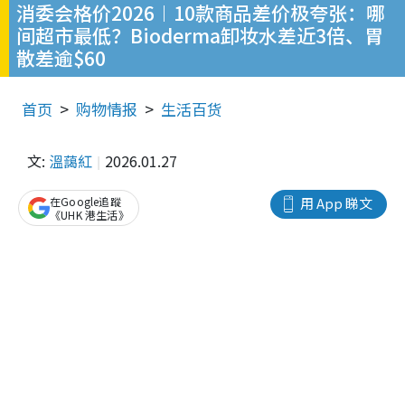
消委会格价2026︱10款商品差价极夸张：哪
间超市最低？Bioderma卸妆水差近3倍、胃
散差逾$60
首页
购物情报
生活百货
文:
溫藹紅
2026.01.27
在Google追蹤
用 App 睇文
《UHK 港生活》