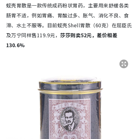
蚬壳胃散是一款传统成药粉状胃药，主要用来舒缓各类
肠胃不适，例如胃痛、胃酸过多、胀气、消化不良、食
滞、水土不服等。目前蚬壳Shell胃散（60克）在屈臣氏
及万宁同样售119.9元，
莎莎则卖52元，差价相差
130.6%