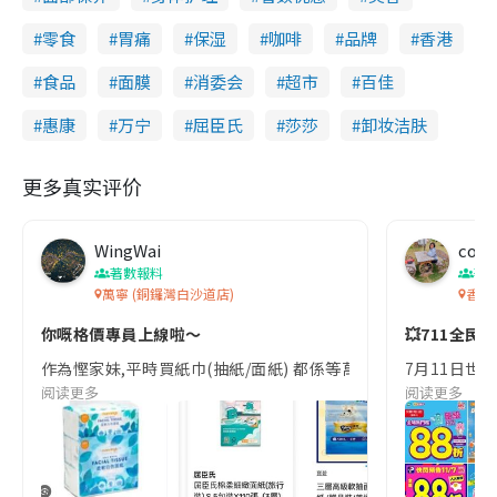
零食
胃痛
保湿
咖啡
品牌
香港
食品
面膜
消委会
超市
百佳
惠康
万宁
屈臣氏
莎莎
卸妆洁肤
更多真实评价
WingWai
co c
著數報料
著
萬寧 (銅鑼灣白沙道店)
香港
你嘅格價專員上線啦～
💥711全民
作為慳家妹,平時買紙巾(抽紙/面紙) 都係等萬寧星期三先買,因為Mann
7月11日世界大
阅读更多
阅读更多