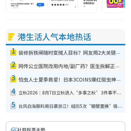
港生活人气本地热话
1
装修拆铁闸随时变贼人目标？网友揭2大关键用途：装新款等于白装？附新旧铁闸分别
2
网传公立医院改用内地/副厂药？医生拆解正副厂分别，揭4类人换药随时出事
3
怕虫人士夏季救星！日本3COINS爆红驱虫神器$45起 1招“全程免触碰”轻松搞定小强
4
立秋2026｜8月7日立秋进入“多事之秋” 3件事不可做！专家教6招开运 清杂物／钱包纳气接好运
5
台风白海豚料周日袭浙江！经历5次“眼壁置换”极罕见 成登陆内地最长途台风