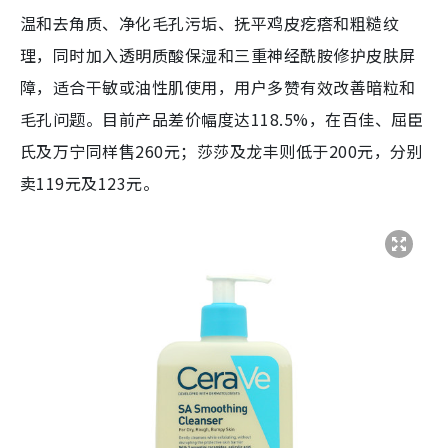
温和去角质、净化毛孔污垢、抚平鸡皮疙瘩和粗糙纹
理，同时加入透明质酸保湿和三重神经酰胺修护皮肤屏
障，适合干敏或油性肌使用，用户多赞有效改善暗粒和
毛孔问题。目前产品差价幅度达118.5%，在百佳、屈臣
氏及万宁同样售260元；莎莎及龙丰则低于200元，分别
卖119元及123元。