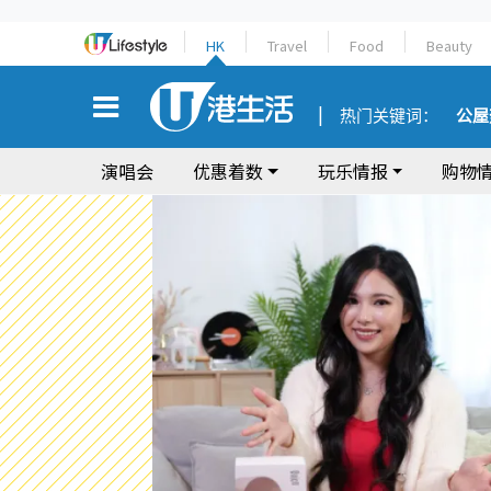
HK
Travel
Food
Beauty
热门关键词：
公屋
演唱会
优惠着数
玩乐情报
购物