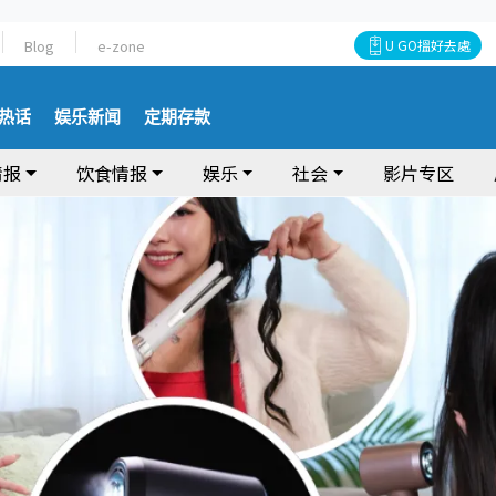
Blog
e-zone
U GO搵好去處
热话
娱乐新闻
定期存款
情报
饮食情报
娱乐
社会
影片专区