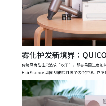
雾化护发新境界：QUICO H
传统风筒往往只追求“吹干”，却容易因过度加热
HairEssence 风筒 则彻底打破了这个定律