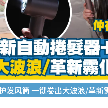
+护发风筒 一键卷出大波浪/革