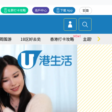
社群打卡攻略
商戶中心
下載 App
繁
简
周围游
18区好去处
香港打卡攻略
主题特集