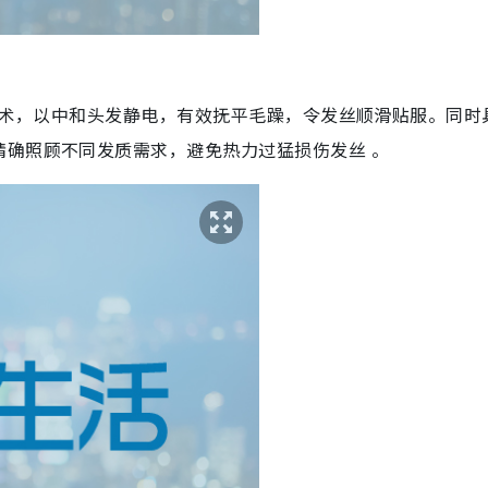
效负离子技术，以中和头发静电，有效抚平毛躁，令发丝顺滑贴服。同
精确照顾不同发质需求，避免热力过猛损伤发丝 。