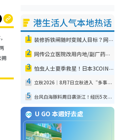
港生活人气本地热话
1
事，
装修拆铁闸随时变贼人目标？网友揭2大关键用途：装新款等于白装？附新旧铁闸分别
两
2
网传公立医院改用内地/副厂药？医生拆解正副厂分别，揭4类人换药随时出事
松拥
3
怕虫人士夏季救星！日本3COINS爆红驱虫神器$45起 1招“全程免触碰”轻松搞定小强
4
立秋2026｜8月7日立秋进入“多事之秋” 3件事不可做！专家教6招开运 清杂物／钱包纳气接好运
5
台风白海豚料周日袭浙江！经历5次“眼壁置换”极罕见 成登陆内地最长途台风
U GO 本週好去處