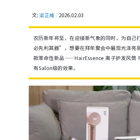
文:
梁芷維
2026.02.03
农历新年将至，在迎接新气象的同时，为自己
必先利其器”，想要在拜年聚会中展现光泽亮丽的
款革命性新品——HairEssence 离子护发风筒
有Salon级的效果。