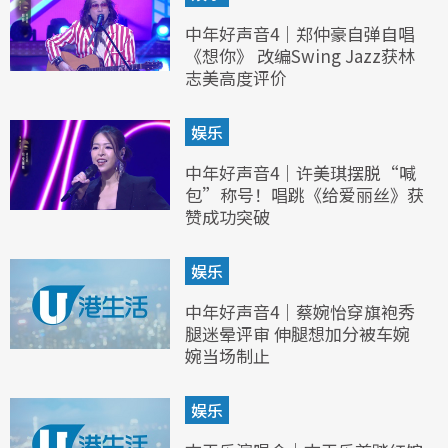
中年好声音4｜郑仲豪自弹自唱
《想你》 改编Swing Jazz获林
志美高度评价
娱乐
中年好声音4｜许美琪摆脱“喊
包”称号！唱跳《给爱丽丝》获
赞成功突破
娱乐
中年好声音4｜蔡婉怡穿旗袍秀
腿迷晕评审 伸腿想加分被车婉
婉当场制止
娱乐