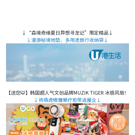
↓“森境奇缘夏日异想寻龙记”限定精品↓
↓漫游秘境地垫、多用途旅行收纳袋↓
【送您🐯】韩国超人气文创品牌MUZIK TIGER 冰感风扇！
↓将萌虎嘅慵懒疗愈带返屋企↓