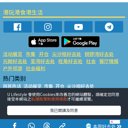
港玩港食港生活
活动展览
市集
开仓
尖沙咀好去处
铜锣湾好去处
元朗好去处
荃湾好去处
旺角好去处
社会
餐厅情报
户外郊游
社会福利
热门类别
网民热话
活动展览
市集
开仓
尖沙咀好去处
铜锣湾好去处
元朗好去处
荃湾好去处
旺角好去处
社会
U Lifestyle 會使用Cookies來改善您的網站體驗，請確定您同意
接受本網站之
私隱政策和使用條款
才可繼續瀏覽。
餐厅情报
户外郊游
热门标签
我已閱讀及同意
#UGO揾好去处
#人气活动推介
#美食社群热话
#亲子玩乐好去处
#ULifestyle应用程式
#限时抢
本周好去处