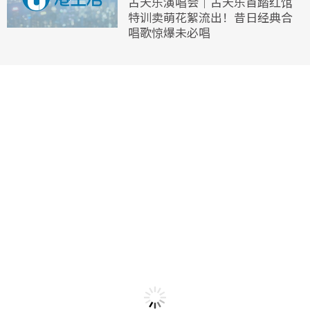
古天乐演唱会｜古天乐首踏红馆
特训卖萌花絮流出！昔日经典合
唱歌惊爆未必唱