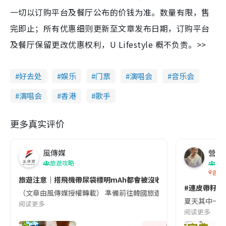
一切以订购平台及餐厅公布的价钱为准。数量有限，售
完即止；所有优惠细则更新至文章发布日期，订购平台
及餐厅保留更改优惠权利，U Lifestyle 概不负责。>>
好去处
娱乐
门票
演唱会
音乐会
演唱会
香港
歌手
更多真实评价
風傳媒
營養教
旅遊攻略
生
香港
旅遊注意｜搭飛機帶尿袋標明mAh都會被沒收😱出發前切記檢查「1
#連皮帶籽都
（文章由風傳媒授權轉載） 準備前往韓國旅遊的民眾，近期要特別留
夏天其中一種時
阅读更多
阅读更多