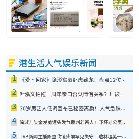
港生活人气娱乐新闻
1
《爱·回家》隐形富豪卧虎藏龙！盘点12位财气逼人的有钱艺人：这位美女3亿身家不愁做
2
叶泓文拍拖一周年亲口否认情侣关系？！被质疑感情造假竟称GM“普通同事”
3
30岁男艺人低调宣布已秘密离巢！人气急跌变失踪人口：“这几年过得并不容易”
4
简淑儿染金发剪短头发气质判若两人！吓坏老公麦大力都认不出：“你做什么？”
5
TVB新闻主播陈嘉欣镜头前罕见失守！遭林超英一句话突袭吓坏当场大笑