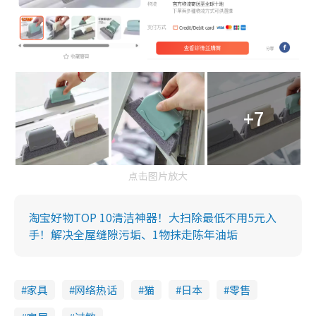
+7
点击图片放大
淘宝好物TOP 10清洁神器！大扫除最低不用5元入
手！解决全屋缝隙污垢、1物抹走陈年油垢
家具
网络热话
猫
日本
零售