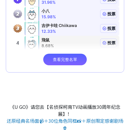
《U GO》请您去【名侦探柯南TV动画播放30周年纪念
展】！
还原经典名场面📹＋30位角色同框📸＋原创限定感谢剧场
🍿