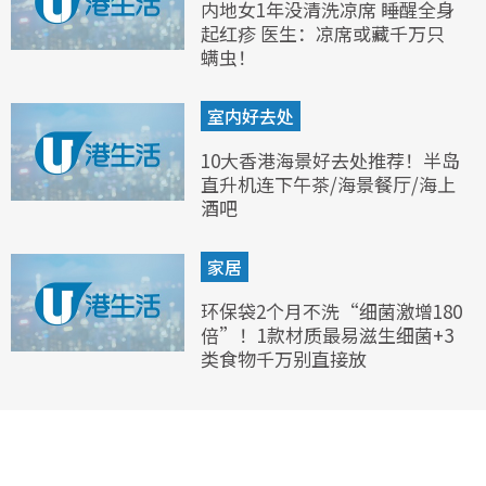
内地女1年没清洗凉席 睡醒全身
起红疹 医生：凉席或藏千万只
螨虫！
室内好去处
10大香港海景好去处推荐！半岛
直升机连下午茶/海景餐厅/海上
酒吧
家居
环保袋2个月不洗“细菌激增180
倍”！1款材质最易滋生细菌+3
类食物千万别直接放