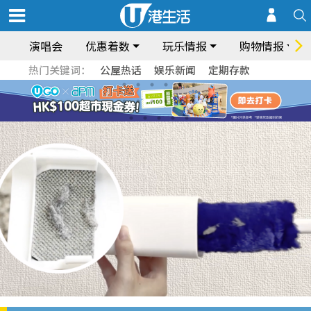
演唱会
优惠着数
玩乐情报
购物情报
热门关键词：
公屋热话
娱乐新闻
定期存款