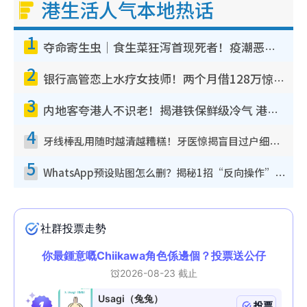
港生活人气本地热话
1
夺命寄生虫｜食生菜狂泻首现死者！疫潮恶化录1.8万宗病例 揭洗菜3大谬误
2
银行高管恋上水疗女技师！两个月借128万惊觉“沉船”沉落火海 揭背后疑似邪教操控卖淫
3
内地客夸港人不识老！揭港铁保鲜级冷气 港人求放过：别投诉
4
牙线棒乱用随时越清越糟糕！牙医惊揭盲目过户细菌恐致龋齿：这种才是日常真保养
5
WhatsApp预设贴图怎么删？揭秘1招“反向操作”还原简洁界面 附3步实测教程