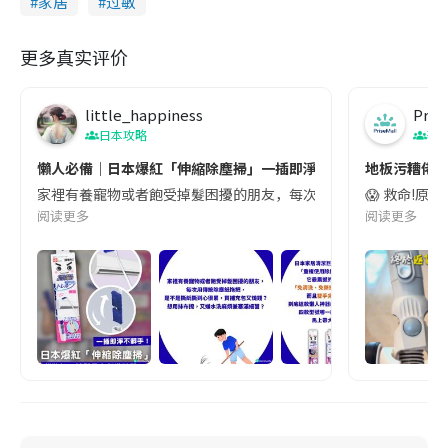
家居
过敏
更多真实评价
little_happiness
Pris
日本攻略
著
懶人必備｜日本爆紅「伸縮除塵掃」一插即淨不髒手！貓狗奴、掉
地板污糟佬告急
家裡有養寵物或者飽受掉髮困擾的朋友，每次用傳統除塵紙拖把，是不
😱 救命!原來
阅读更多
阅读更多