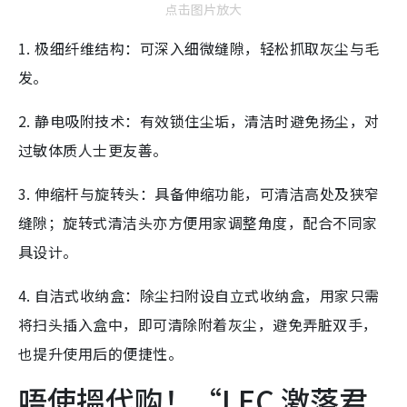
点击图片放大
1. 极细纤维结构：可深入细微缝隙，轻松抓取灰尘与毛
发。
2. 静电吸附技术：有效锁住尘垢，清洁时避免扬尘，对
过敏体质人士更友善。
3. 伸缩杆与旋转头：具备伸缩功能，可清洁高处及狭窄
缝隙；旋转式清洁头亦方便用家调整角度，配合不同家
具设计。
4. 自洁式收纳盒：除尘扫附设自立式收纳盒，用家只需
将扫头插入盒中，即可清除附着灰尘，避免弄脏双手，
也提升使用后的便捷性。
唔使搵代购！“LEC 激落君