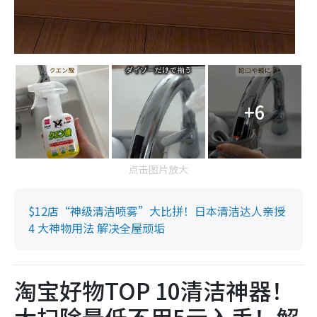
+6
点击图片放大
$12店“神级清洁喷雾”大比拼！日本清洁达人亲授
4 大神物用法 解决全屋顽垢
淘宝好物TOP 10清洁神器！
大扫除最低不用5元入手！解