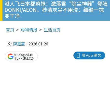
港人飞日本都疯抢！激落君“除尘神器”登陆
DONKI/AEON、秒清灰尘不用洗：细缝一抹
变干净
首页
购物情报
生活百货
文:
陳嘉蕙
2026.01.26
在Google追蹤
用 App 睇文
《UHK 港生活》