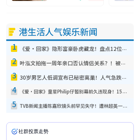
港生活人气娱乐新闻
1
《爱·回家》隐形富豪卧虎藏龙！盘点12位财气逼人的有钱艺人：这位美女3亿身家不愁做
2
叶泓文拍拖一周年亲口否认情侣关系？！被质疑感情造假竟称GM“普通同事”
3
30岁男艺人低调宣布已秘密离巢！人气急跌变失踪人口：“这几年过得并不容易”
4
《爱·回家》童星Philip仔暂别幕前久违现身！15岁近况暴风成长长高变帅气少年
5
TVB新闻主播陈嘉欣镜头前罕见失守！遭林超英一句话突袭吓坏当场大笑