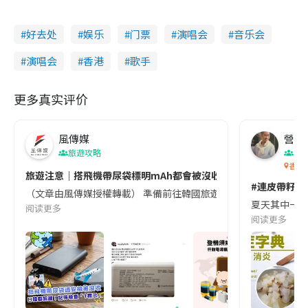
好去处
娱乐
门票
演唱会
音乐会
演唱会
香港
歌手
更多真实评价
風傳媒
營養教
旅遊攻略
生
香港
旅遊注意｜搭飛機帶尿袋標明mAh都會被沒收😱出發前切記檢查「1
#連皮帶籽都
（文章由風傳媒授權轉載） 準備前往韓國旅遊的民眾，近期要特別留
夏天其中一種時
阅读更多
阅读更多