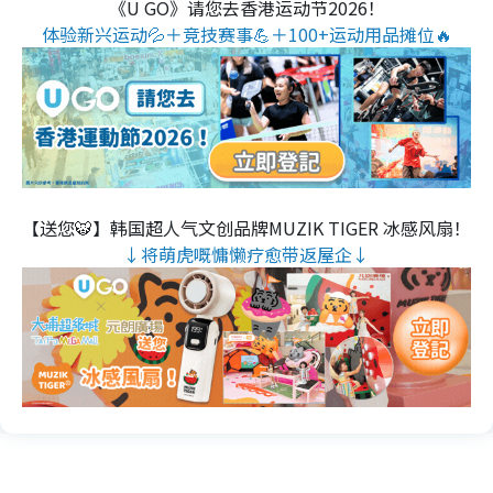
《U GO》请您去香港运动节2026！
体验新兴运动💦＋竞技赛事💪＋100+运动用品摊位🔥
【送您🐯】韩国超人气文创品牌MUZIK TIGER 冰感风扇！
↓将萌虎嘅慵懒疗愈带返屋企↓