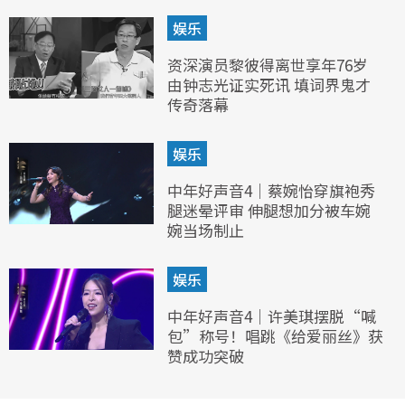
娱乐
资深演员黎彼得离世享年76岁
由钟志光证实死讯 填词界鬼才
传奇落幕
娱乐
中年好声音4｜蔡婉怡穿旗袍秀
腿迷晕评审 伸腿想加分被车婉
婉当场制止
娱乐
中年好声音4｜许美琪摆脱“喊
包”称号！唱跳《给爱丽丝》获
赞成功突破