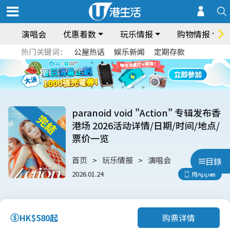
演唱会
优惠着数
玩乐情报
购物情报
热门关键词：
公屋热话
娱乐新闻
定期存款
paranoid void "Action" 专辑发布香
港场 2026活动详情/日期/时间/地点/
票价一览
首页
玩乐情报
演唱会
目錄
2026.01.24
用App睇
购票详情
HK$580起