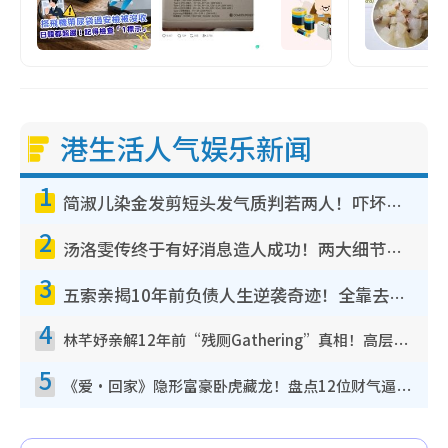
港生活人气娱乐新闻
1
简淑儿染金发剪短头发气质判若两人！吓坏老公麦大力都认不出：“你做什么？”
2
汤洛雯传终于有好消息造人成功！两大细节曝孕味极浓引猜测：大肚婆先会咁！
3
五索亲揭10年前负债人生逆袭奇迹！全靠去一地方转运后即遇上马先生
4
林芊妤亲解12年前“残厕Gathering”真相！高层解约一句话重创尊严，至今拒返TVB
5
《爱·回家》隐形富豪卧虎藏龙！盘点12位财气逼人的有钱艺人：这位美女3亿身家不愁做