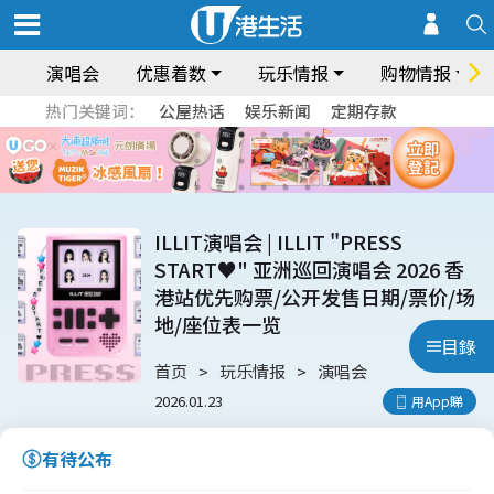
演唱会
优惠着数
玩乐情报
购物情报
热门关键词：
公屋热话
娱乐新闻
定期存款
ILLIT演唱会 | ILLIT "PRESS
START♥︎" 亚洲巡回演唱会 2026 香
港站优先购票/公开发售日期/票价/场
地/座位表一览
目錄
首页
玩乐情报
演唱会
2026.01.23
用App睇
有待公布