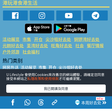
港玩港食港生活
活动展览
市集
开仓
尖沙咀好去处
铜锣湾好去处
元朗好去处
荃湾好去处
旺角好去处
社会
餐厅情报
户外郊游
社会福利
热门类别
网民热话
活动展览
市集
开仓
尖沙咀好去处
铜锣湾好去处
元朗好去处
荃湾好去处
旺角好去处
社会
U Lifestyle 會使用Cookies來改善您的網站體驗，請確定您同意
接受本網站之
私隱政策和使用條款
才可繼續瀏覽。
餐厅情报
户外郊游
热门标签
我已閱讀及同意
#UGO揾好去处
#人气活动推介
#美食社群热话
#亲子玩乐好去处
#ULifestyle应用程式
#限时抢
本周好去处
#UJetso礼物放送
#ULifestyle商户中心
#著数
#网络热话