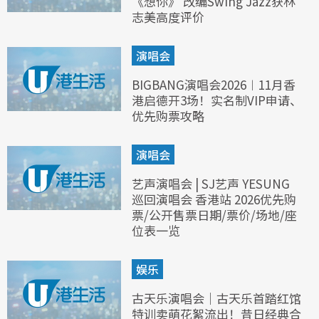
《想你》 改编Swing Jazz获林
志美高度评价
演唱会
BIGBANG演唱会2026︱11月香
港启德开3场！实名制VIP申请、
优先购票攻略
演唱会
艺声演唱会 | SJ艺声 YESUNG
巡回演唱会 香港站 2026优先购
票/公开售票日期/票价/场地/座
位表一览
娱乐
古天乐演唱会｜古天乐首踏红馆
特训卖萌花絮流出！昔日经典合