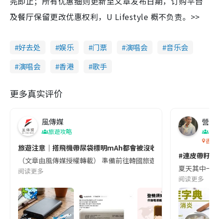
完即止；所有优惠细则更新至文章发布日期，订购平台
及餐厅保留更改优惠权利，U Lifestyle 概不负责。>>
好去处
娱乐
门票
演唱会
音乐会
演唱会
香港
歌手
更多真实评价
風傳媒
營養教
旅遊攻略
生
香港
旅遊注意｜搭飛機帶尿袋標明mAh都會被沒收😱出發前切記檢查「1
#連皮帶籽都
（文章由風傳媒授權轉載） 準備前往韓國旅遊的民眾，近期要特別留
夏天其中一種時
阅读更多
阅读更多