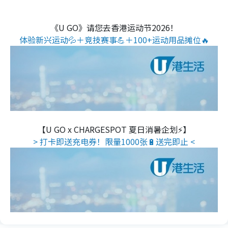
《U GO》请您去香港运动节2026！
体验新兴运动💦＋竞技赛事💪＋100+运动用品摊位🔥
【U GO x CHARGESPOT 夏日消暑企划⚡】
> 打卡即送充电券！限量1000张🔋送完即止 <