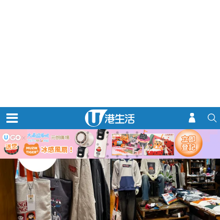
演唱会
优惠着数
玩乐情报
购物情报
热门关键词：
公屋热话
娱乐新闻
定期存款