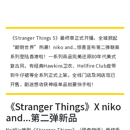
《Stranger Things 5》最终章正式开播，全城掀起
“颠倒世界”热潮！niko and...惊喜宣布第二弹联乘
系列登陆香港啦！一系列商品完美还原80年代美式
复古风，有经典Hawkins卫衣、Hellfire Club皮带
到牛仔裙等全系列正式上架。全线门店及网店现已
开售，剧迷想收获神级单品就要快手啦！
《Stranger Things》X niko
and...第二弹新品
Netflix神剧《Stranger Things》（怪奇物语）最终季
终于迎来大结局，剧迷们除了忙着追剧，更不能错过这
波最强联乘！日本时尚品牌 niko and... 宣布与