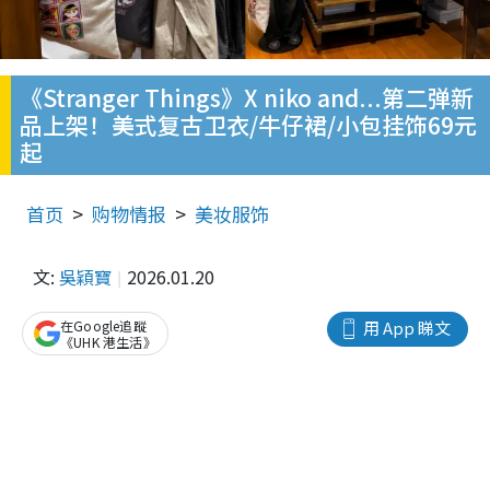
《Stranger Things》X niko and...第二弹新
品上架！美式复古卫衣/牛仔裙/小包挂饰69元
起
首页
购物情报
美妆服饰
文:
吳穎寶
2026.01.20
在Google追蹤
用 App 睇文
《UHK 港生活》