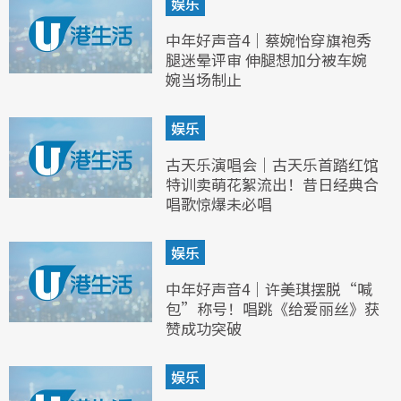
娱乐
中年好声音4｜蔡婉怡穿旗袍秀
腿迷晕评审 伸腿想加分被车婉
婉当场制止
娱乐
古天乐演唱会｜古天乐首踏红馆
特训卖萌花絮流出！昔日经典合
唱歌惊爆未必唱
娱乐
中年好声音4｜许美琪摆脱“喊
包”称号！唱跳《给爱丽丝》获
赞成功突破
娱乐