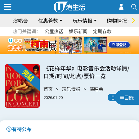
演唱会
优惠着数
玩乐情报
购物情报
热门关键词：
公屋热话
娱乐新闻
定期存款
《花样年华》电影音乐会活动详情/
日期/时间/地点/票价一览
首页
玩乐情报
演唱会
目錄
2026.01.20
用App睇
有待公布