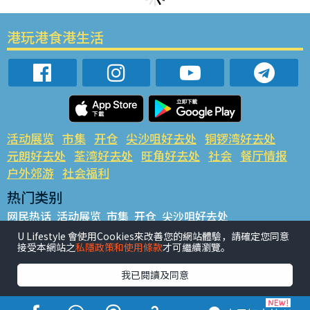
港玩港食港生活
活动展览
市集
开仓
尖沙咀好去处
铜锣湾好去处
元朗好去处
荃湾好去处
旺角好去处
社会
餐厅情报
户外郊游
社会福利
热门类别
网民热话
活动展览
市集
开仓
尖沙咀好去处
铜锣湾好去处
元朗好去处
荃湾好去处
旺角好去处
社会
U Lifestyle 會使用Cookies來改善您的網站體驗，請確定您同意
接受本網站之
私隱政策和使用條款
才可繼續瀏覽。
餐厅情报
户外郊游
热门标签
我已閱讀及同意
#UGO揾好去处
#人气活动推介
#美食社群热话
#亲子玩乐好去处
#ULifestyle应用程式
#限时抢