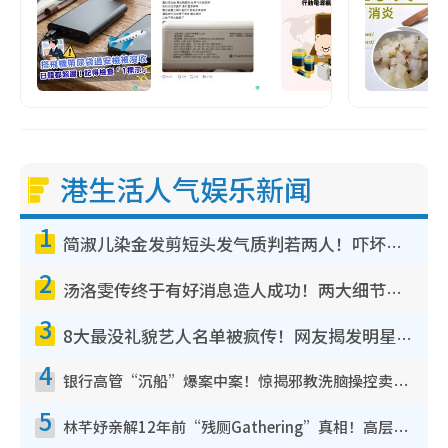
港生活人气娱乐新闻
1
简淑儿染金发剪短头发气质判若两人！吓坏老公麦大力都认不出：“你做什么？”
2
汤洛雯传终于有好消息造人成功！两大细节曝孕味极浓引猜测：大肚婆先会咁！
3
8大最没礼貌艺人名单被疯传！网友揭发明星真面目，一致数落这一位是无品天花板？
4
银行高管“沉船”爆案中案！惊揭邪教洗脑操控卖淫被吞600万，幕后黑手讲多错多
5
林芊妤亲解12年前“残厕Gathering”真相！高层解约一句话重创尊严，至今拒返TVB