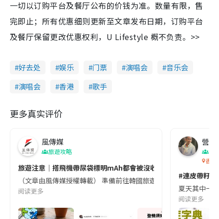
一切以订购平台及餐厅公布的价钱为准。数量有限，售
完即止；所有优惠细则更新至文章发布日期，订购平台
及餐厅保留更改优惠权利，U Lifestyle 概不负责。>>
好去处
娱乐
门票
演唱会
音乐会
演唱会
香港
歌手
更多真实评价
風傳媒
營養教
旅遊攻略
生
香港
旅遊注意｜搭飛機帶尿袋標明mAh都會被沒收😱出發前切記檢查「1
#連皮帶籽都
（文章由風傳媒授權轉載） 準備前往韓國旅遊的民眾，近期要特別留
夏天其中一種時
阅读更多
阅读更多