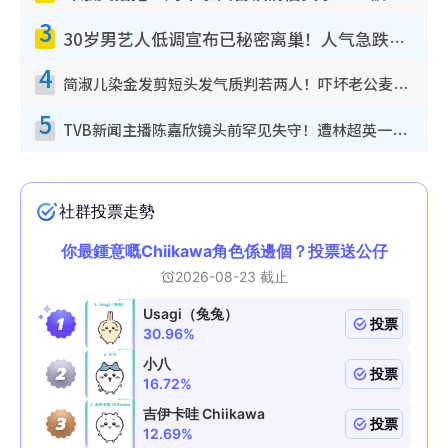
3
30岁男艺人低调宣布已秘密离巢！人气急跌变失踪人口：“这几年过得并不容易”
4
简淑儿染金发剪短头发气质判若两人！吓坏老公麦大力都认不出：“你做什么？”
5
TVB新闻主播陈嘉欣镜头前罕见失守！遭林超英一句话突袭吓坏当场大笑