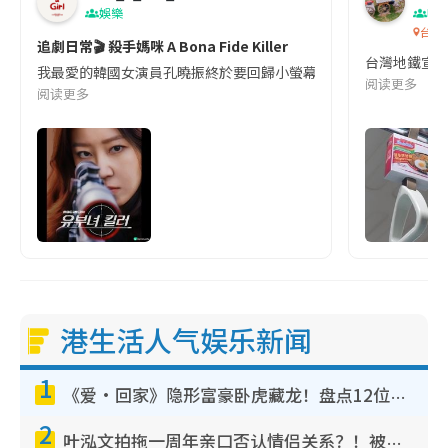
娛樂
吹
台灣
追劇日常🎬 殺手媽咪 A Bona Fide Killer
台灣地鐵宣
我最愛的韓國女演員孔曉振終於要回歸小螢幕啦!這次的劇本改編自同名
阅读更多
阅读更多
港生活人气娱乐新闻
1
《爱·回家》隐形富豪卧虎藏龙！盘点12位财气逼人的有钱艺人：这位美女3亿身家不愁做
2
叶泓文拍拖一周年亲口否认情侣关系？！被质疑感情造假竟称GM“普通同事”