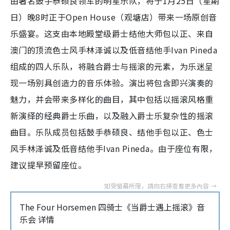
由著名鼓手恭硕良领军的明星乐队，将于1月25日（星期
日）晚8时正于Open House（观塘店）带来一场原创音
乐盛宴。这支由本地殿堂级爵士结他大师包以正、来自
澳门的顶流色士风手林泽诚以及低音结他手Ivan Pineda
组成的四人乐队，将融合爵士与摇滚的元素，为乐迷呈
现一场别具创造力的音乐体验。演出将包含即兴演奏的
魅力，并会带来多样化的曲目，其中包括以摇滚风格重
新演绎的经典爵士乐曲，以及融入爵士乐复杂性的摇滚
曲目。乐队成员包括鼓手恭硕良、结他手包以正、色士
风手林泽诚及低音结他手Ivan Pineda。由于座位有限，
建议提早预留座位。
The Four Horsemen 四骑士《当爵士遇上摇滚》音
乐会 详情