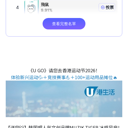
《U GO》请您去香港运动节2026！
体验新兴运动💦＋竞技赛事💪＋100+运动用品摊位🔥
【送您🐯】韩国超人气文创品牌MUZIK TIGER 冰感风扇！