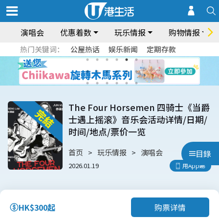
演唱会
优惠着数
玩乐情报
购物情报
热门关键词：
公屋热话
娱乐新闻
定期存款
The Four Horsemen 四骑士《当爵
士遇上摇滚》音乐会活动详情/日期/
时间/地点/票价一览
首页
玩乐情报
演唱会
目錄
2026.01.19
用App睇
购票详情
HK$300起