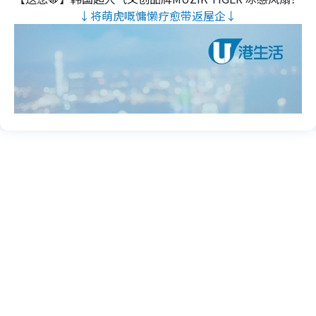
↓将萌虎嘅慵懒疗愈带返屋企↓