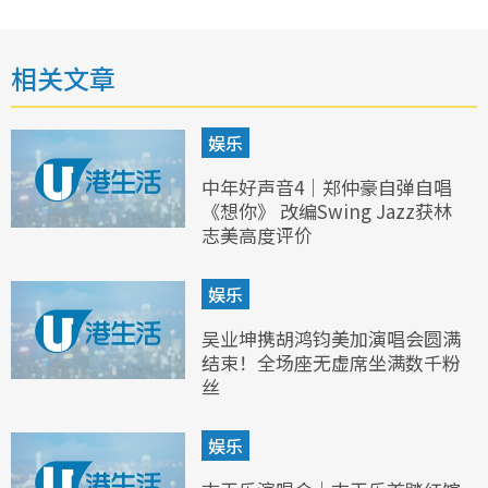
相关文章
娱乐
中年好声音4｜郑仲豪自弹自唱
《想你》 改编Swing Jazz获林
志美高度评价
娱乐
吴业坤携胡鸿钧美加演唱会圆满
结束！全场座无虚席坐满数千粉
丝
娱乐