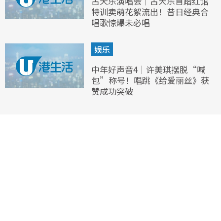
古天乐演唱会｜古天乐首踏红馆
特训卖萌花絮流出！昔日经典合
唱歌惊爆未必唱
娱乐
中年好声音4｜许美琪摆脱“喊
包”称号！唱跳《给爱丽丝》获
赞成功突破