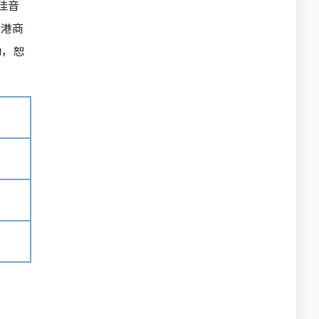
佳音
码港商
动，恕