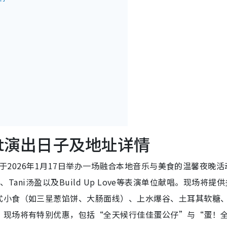
Night演出日子及地址详情
 将于2026年1月17日举办一场融合本地音乐与美食的温馨夜晚
陈懿、Tani汤盈以及Build Up Love等表演单位献唱。现场将提
式小食（如三星葱馅饼、大肠面线）、上水爆谷、土耳其软糖
，现场将有特别优惠，包括“全天候行佳佳蛋公仔”与“蛋！