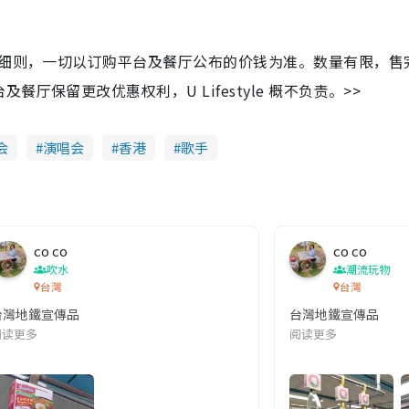
及细则，一切以订购平台及餐厅公布的价钱为准。数量有限，售
保留更改优惠权利，U Lifestyle 概不负责。>>
会
演唱会
香港
歌手
co co
co co
吹水
潮流玩物
台灣
台灣
台灣地鐵宣傳品
台灣地鐵宣傳品
本改編自同名網絡漫畫,故事主軸圍繞女主角柳寶娜 —— 表面上是一間公司
阅读更多
阅读更多