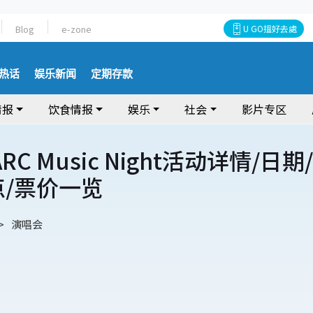
Blog
e-zone
U GO搵好去處
热话
娱乐新闻
定期存款
情报
饮食情报
娱乐
社会
影片专区
ARC Music Night活动详情/日期/
点/票价一览
演唱会