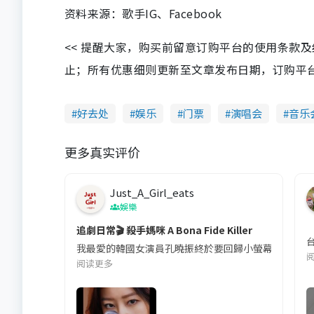
资料来源：歌手IG、Facebook
<< 提醒大家，购买前留意订购平台的使用条款
止；所有优惠细则更新至文章发布日期，订购平台及餐厅
好去处
娱乐
门票
演唱会
音乐
更多真实评价
Just_A_Girl_eats
娛樂
追劇日常🎬 殺手媽咪 A Bona Fide Killer
我最愛的韓國女演員孔曉振終於要回歸小螢幕啦!這次的劇
阅读更多