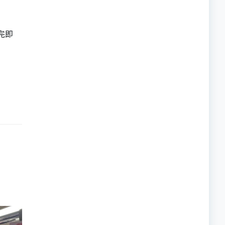
完即
的職員,但其實暗地裡是負責處決逃過法網罪犯的阻擊手｡ 劇情從柳寶娜結束