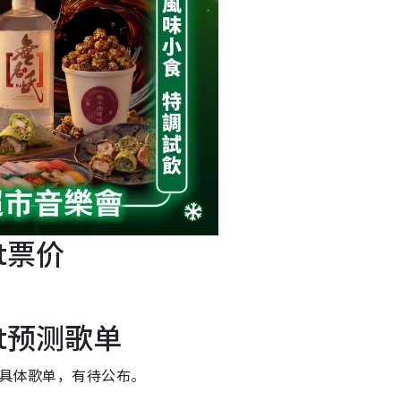
ht票价
ght预测歌单
ght具体歌单，有待公布。