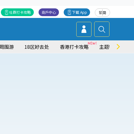
社群打卡攻略
商戶中心
下載 App
繁
简
周围游
18区好去处
香港打卡攻略
主题特集