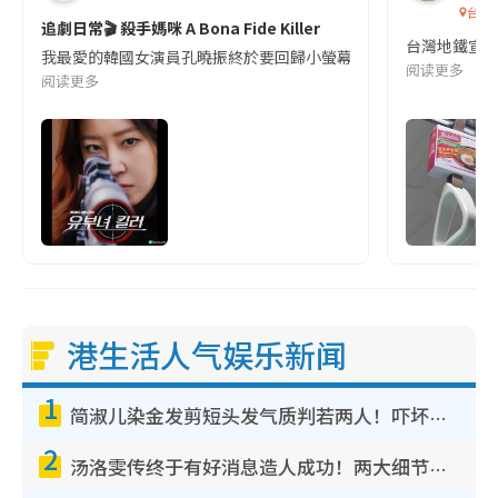
台灣
追劇日常🎬 殺手媽咪 A Bona Fide Killer
台灣地鐵宣
我最愛的韓國女演員孔曉振終於要回歸小螢幕啦!這次的劇本改編自同名
阅读更多
阅读更多
港生活人气娱乐新闻
1
简淑儿染金发剪短头发气质判若两人！吓坏老公麦大力都认不出：“你做什么？”
2
汤洛雯传终于有好消息造人成功！两大细节曝孕味极浓引猜测：大肚婆先会咁！