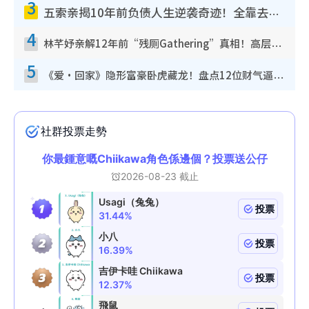
3
五索亲揭10年前负债人生逆袭奇迹！全靠去一地方转运后即遇上马先生
4
林芊妤亲解12年前“残厕Gathering”真相！高层解约一句话重创尊严，至今拒返TVB
5
《爱·回家》隐形富豪卧虎藏龙！盘点12位财气逼人的有钱艺人：这位美女3亿身家不愁做