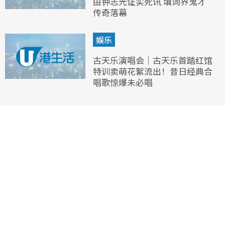
由钟志光证实死讯 填词界鬼才
传奇落幕
娱乐
古天乐演唱会｜古天乐首踏红馆
特训卖萌花絮流出！昔日经典合
唱歌惊爆未必唱