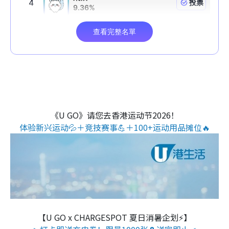
《U GO》请您去香港运动节2026！
体验新兴运动💦＋竞技赛事💪＋100+运动用品摊位🔥
【U GO x CHARGESPOT 夏日消暑企划⚡】