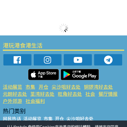
港玩港食港生活
活动展览
市集
开仓
尖沙咀好去处
铜锣湾好去处
元朗好去处
荃湾好去处
旺角好去处
社会
餐厅情报
户外郊游
社会福利
热门类别
网民热话
活动展览
市集
开仓
尖沙咀好去处
铜锣湾好去处
元朗好去处
荃湾好去处
旺角好去处
社会
U Lifestyle 會使用Cookies來改善您的網站體驗，請確定您同意