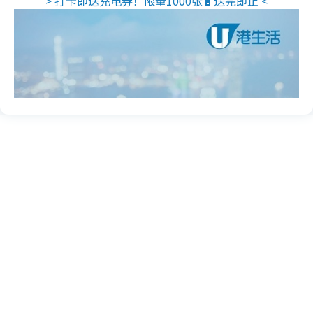
> 打卡即送充电券！限量1000张🔋送完即止 <