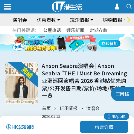
演唱会
优惠着数
玩乐情报
购物情报
热门关键词：
公屋热话
娱乐新闻
定期存款
Anson Seabra演唱会 | Anson
Seabra "THE I Must Be Dreaming
亚洲巡回演唱会 2026 香港站优先购
票/公开发售日期/票价/场地/座位表
目錄
一览
首页
玩乐情报
演唱会
2026.01.15
用App睇
购票详情
HK$599起