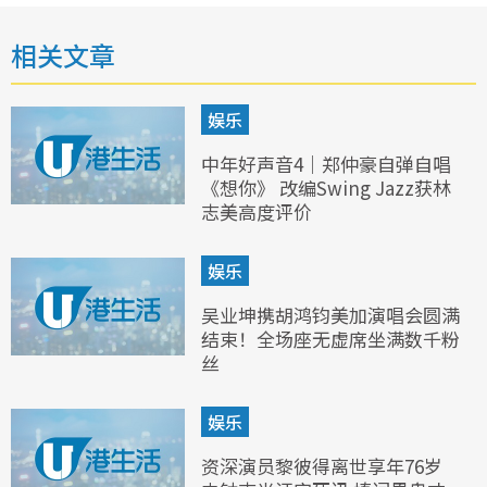
相关文章
娱乐
中年好声音4｜郑仲豪自弹自唱
《想你》 改编Swing Jazz获林
志美高度评价
娱乐
吴业坤携胡鸿钧美加演唱会圆满
结束！全场座无虚席坐满数千粉
丝
娱乐
资深演员黎彼得离世享年76岁