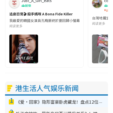
Just_A_Girl_eats
co c
娛樂
吹
台灣
追劇日常🎬 殺手媽咪 A Bona Fide Killer
台灣地鐵宣
我最愛的韓國女演員孔曉振終於要回歸小螢幕啦!這次的劇本改編自同名
阅读更多
阅读更多
港生活人气娱乐新闻
1
《爱·回家》隐形富豪卧虎藏龙！盘点12位财气逼人的有钱艺人：这位美女3亿身家不愁做
2