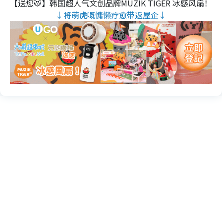
【送您🐯】韩国超人气文创品牌MUZIK TIGER 冰感风扇！
↓将萌虎嘅慵懒疗愈带返屋企↓