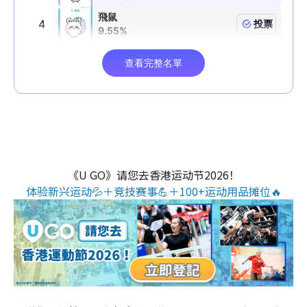
《U GO》请您去香港运动节2026！
体验新兴运动💦＋竞技赛事💪＋100+运动用品摊位🔥