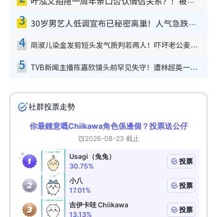
叶泓文拍拖一周年亲口否认情侣关系？！被质疑感情造假竟称GM“普通同事”
3
30岁男艺人低调宣布已秘密离巢！人气急跌变失踪人口：“这几年过得并不容易”
4
简淑儿染金发剪短头发气质判若两人！吓坏老公麦大力都认不出：“你做什么？”
5
TVB新闻主播陈嘉欣镜头前罕见失守！遭林超英一句话突袭吓坏当场大笑