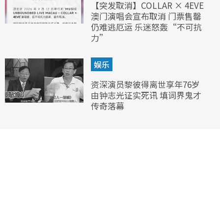
【突发取消】COLLAR × 4EVE
澳门演唱会宣布取消 门票售罄
仍难逃厄运 乐迷怒轰“不可抗
力”
娱乐
资深演员黎彼得离世享年76岁
由钟志光证实死讯 填词界鬼才
传奇落幕