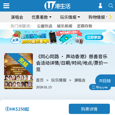
演唱会
优惠着数
玩乐情报
购物情报
热门关键词：
公屋热话
娱乐新闻
定期存款
《同心同路 · 声动香港》慈善音乐
会活动详情/日期/时间/地点/票价一
览
首页
玩乐情报
演唱会
目錄
2026.01.15
用App睇
购票详情
HK$250起