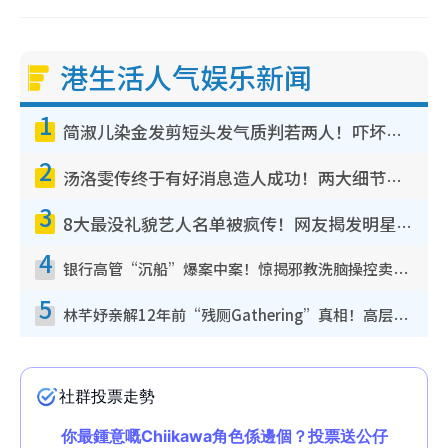
港生活人气娱乐新闻
1
简淑儿染金发剪短头发气质判若两人！吓坏老公麦大力都认不出：“你做什么？”
2
汤洛雯传终于有好消息造人成功！两大细节曝孕味极浓引猜测：大肚婆先会咁！
3
8大最没礼貌艺人名单被疯传！网友揭发明星真面目，一致数落这一位是无品天花板？
4
银行高管“沉船”爆案中案！惊揭邪教洗脑操控卖淫被吞600万，幕后黑手讲多错多
5
林芊妤亲解12年前“残厕Gathering”真相！高层解约一句话重创尊严，至今拒返TVB