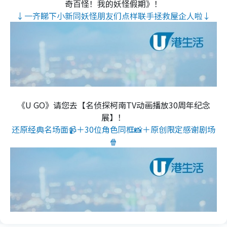
奇百怪！我的妖怪假期》！
↓一齐睇下小新同妖怪朋友们点样联手拯救屋企人啦↓
《U GO》请您去【名侦探柯南TV动画播放30周年纪念
展】！
还原经典名场面📹＋30位角色同框📸＋原创限定感谢剧场
🍿