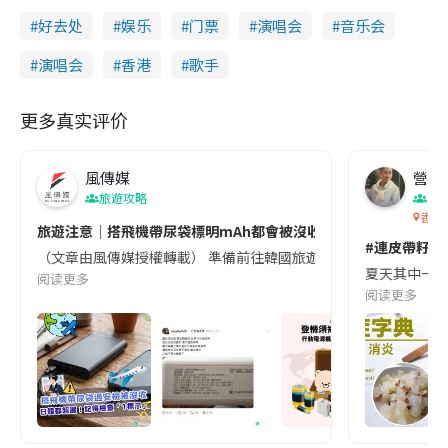
好去处
娱乐
门票
演唱会
音乐会
演唱会
香港
歌手
更多真实评价
風傳媒
營養教
旅遊攻略
生
香港
旅遊注意｜搭飛機帶尿袋標明mAh都會被沒收😱出發前切記檢查「1
#連皮帶籽都
（文章由風傳媒授權轉載） 準備前往韓國旅遊的民眾，近期要特別留
夏天其中一種時
阅读更多
阅读更多