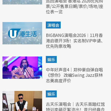
巡回演唱会 香港站 2026优先购
票/公开售票日期/票价/场地/座
位表一览
演唱会
BIGBANG演唱会2026︱11月香
港启德开3场！实名制VIP申请、
优先购票攻略
娱乐
中年好声音4｜郑仲豪自弹自唱
《想你》 改编Swing Jazz获林
志美高度评价
娱乐
古天乐演唱会｜古天乐首踏红馆
特训卖萌花絮流出！昔日经典合