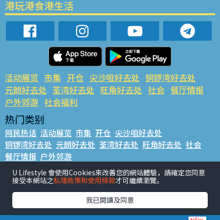
港玩港食港生活
活动展览
市集
开仓
尖沙咀好去处
铜锣湾好去处
元朗好去处
荃湾好去处
旺角好去处
社会
餐厅情报
户外郊游
社会福利
热门类别
网民热话
活动展览
市集
开仓
尖沙咀好去处
铜锣湾好去处
元朗好去处
荃湾好去处
旺角好去处
社会
餐厅情报
户外郊游
热门标签
U Lifestyle 會使用Cookies來改善您的網站體驗，請確定您同意
接受本網站之
私隱政策和使用條款
才可繼續瀏覽。
#UGO揾好去处
#人气活动推介
#美食社群热话
#亲子玩乐好去处
#ULifestyle应用程式
#限时抢
我已閱讀及同意
#UJetso礼物放送
#ULifestyle商户中心
#著数
#网络热话