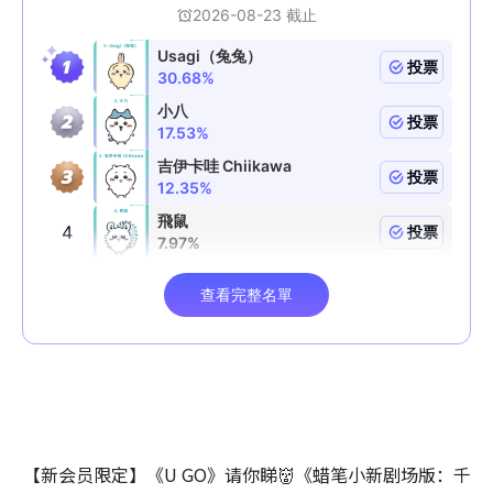
【新会员限定】《U GO》请你睇👹《蜡笔小新剧场版：千