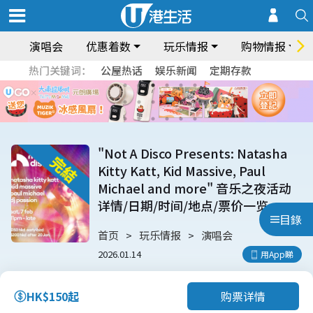
演唱会
优惠着数
玩乐情报
购物情报
热门关键词：
公屋热话
娱乐新闻
定期存款
"Not A Disco Presents: Natasha
Kitty Katt, Kid Massive, Paul
Michael and more" 音乐之夜活动
详情/日期/时间/地点/票价一览
目錄
首页
玩乐情报
演唱会
2026.01.14
用App睇
购票详情
HK$150起