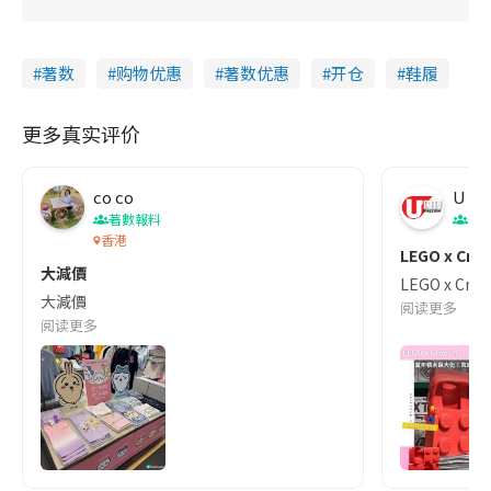
著数
购物优惠
著数优惠
开仓
鞋履
更多真实评价
co co
U Ma
著數報料
美
香港
LEGO x 
大減價
LEGO x 
大減價
阅读更多
阅读更多