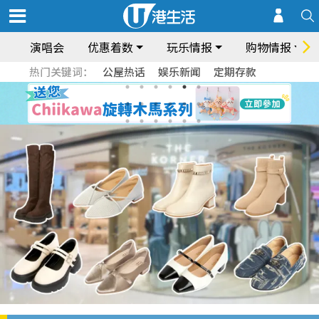
演唱会
优惠着数
玩乐情报
购物情报
热门关键词：
公屋热话
娱乐新闻
定期存款