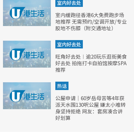
室内好去处
室内缓跑径香港6大免费跑步场
地推荐 无需预约/空调开放/专业
胶地不伤膝（附交通地址）
室内好去处
旺角好去处︱逾20玩乐逛街美食
好去处 拍拖打卡自拍馆按摩SPA
推荐
热话
公屋申请｜60岁岳母苦等4年获
派天水围130呎公屋 嫌太小难转
身坚持拒绝 网友：套房凑合讲
好划算