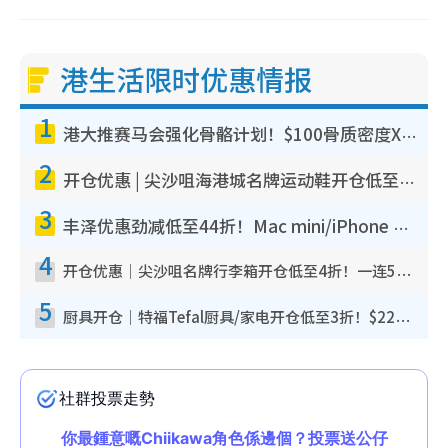
港生活限时优惠情报
1
港大推赛马会强化骨骼计划！$100骨质密度X光检查 完成免费运动训练送超市礼券！附参加资格
2
开仓优惠 | 尖沙咀海港城名牌运动鞋开仓低至1折！On鞋$899起/Joy&Peace鞋履$98起
3
丰泽优惠劲减低至44折！Mac mini/iPhone 17 Pro大减价！厨房家电$220起
4
开仓优惠｜尖沙咀名牌行李箱开仓低至4折！一连5日 American Tourister/ace./Hallmark $200起
5
厨具开仓｜特福Tefal厨具/家电开仓低至3折！$220起买平底锅/炒锅/汤锅！电饭煲/吸尘器/挂烫机$418起