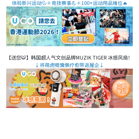
体验新兴运动💦＋竞技赛事💪＋100+运动用品摊位🔥
【送您🐯】韩国超人气文创品牌MUZIK TIGER 冰感风扇！
↓将萌虎嘅慵懒疗愈带返屋企↓