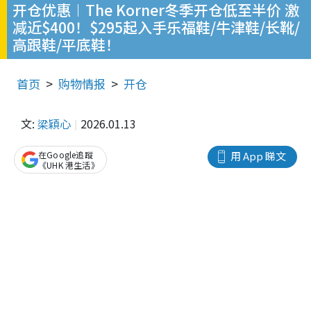
开仓优惠︱The Korner冬季开仓低至半价 激
减近$400！$295起入手乐福鞋/牛津鞋/长靴/
高跟鞋/平底鞋！
首页
购物情报
开仓
文:
梁穎心
2026.01.13
在Google追蹤
用 App 睇文
《UHK 港生活》