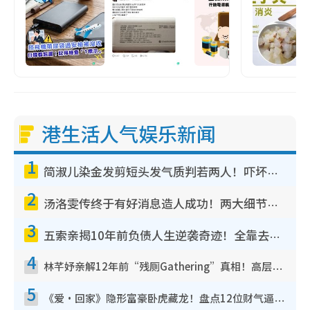
港生活人气娱乐新闻
1
简淑儿染金发剪短头发气质判若两人！吓坏老公麦大力都认不出：“你做什么？”
2
汤洛雯传终于有好消息造人成功！两大细节曝孕味极浓引猜测：大肚婆先会咁！
3
五索亲揭10年前负债人生逆袭奇迹！全靠去一地方转运后即遇上马先生
4
林芊妤亲解12年前“残厕Gathering”真相！高层解约一句话重创尊严，至今拒返TVB
5
《爱·回家》隐形富豪卧虎藏龙！盘点12位财气逼人的有钱艺人：这位美女3亿身家不愁做