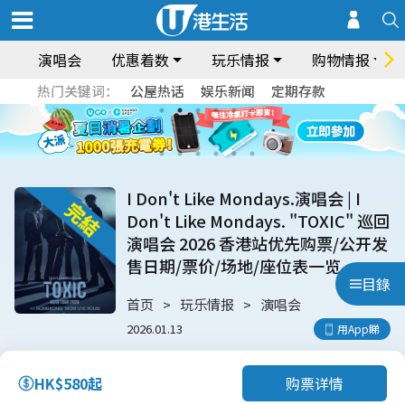
演唱会
优惠着数
玩乐情报
购物情报
热门关键词：
公屋热话
娱乐新闻
定期存款
I Don't Like Mondays.演唱会 | I
Don't Like Mondays. "TOXIC" 巡回
演唱会 2026 香港站优先购票/公开发
售日期/票价/场地/座位表一览
目錄
首页
玩乐情报
演唱会
2026.01.13
用App睇
购票详情
HK$580起