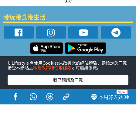
港玩港食港生活
活动展览
市集
开仓
尖沙咀好去处
铜锣湾好去处
U Lifestyle 會使用Cookies來改善您的網站體驗，請確定您同意
接受本網站之
私隱政策和使用條款
才可繼續瀏覽。
元朗好去处
荃湾好去处
旺角好去处
社会
餐厅情报
户外郊游
社会福利
我已閱讀及同意
热门类别
网民热话
活动展览
市集
开仓
尖沙咀好去处
本周好去处
铜锣湾好去处
元朗好去处
荃湾好去处
旺角好去处
社会
餐厅情报
户外郊游
热门标签
#UGO揾好去处
#人气活动推介
#美食社群热话