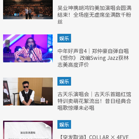
吴业坤携胡鸿钧美加演唱会圆满
结束！全场座无虚席坐满数千粉
丝
娱乐
中年好声音4｜郑仲豪自弹自唱
《想你》 改编Swing Jazz获林
志美高度评价
娱乐
古天乐演唱会｜古天乐首踏红馆
特训卖萌花絮流出！昔日经典合
唱歌惊爆未必唱
娱乐
【突发取消】COLLAR × 4EVE