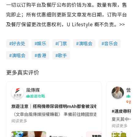
一切以订购平台及餐厅公布的价钱为准。数量有限，售
完即止；所有优惠细则更新至文章发布日期，订购平台
及餐厅保留更改优惠权利，U Lifestyle 概不负责。>>
好去处
娱乐
门票
演唱会
音乐会
演唱会
香港
歌手
更多真实评价
風傳媒
營養教
旅遊攻略
生
香港
旅遊注意｜搭飛機帶尿袋標明mAh都會被沒收😱出發前切記檢查「1
#連皮帶籽都
（文章由風傳媒授權轉載） 準備前往韓國旅遊的民眾，近期要特別留
夏天其中一種時
阅读更多
阅读更多