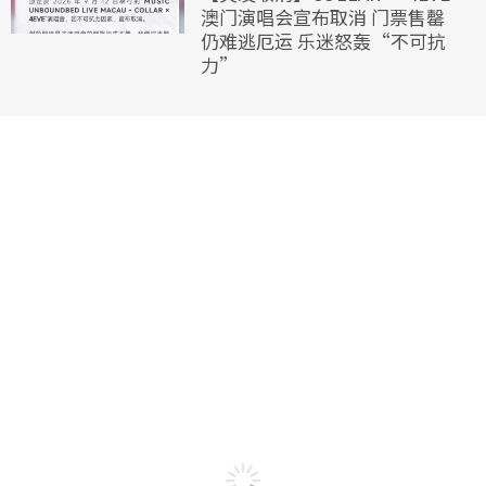
澳门演唱会宣布取消 门票售罄
仍难逃厄运 乐迷怒轰“不可抗
力”