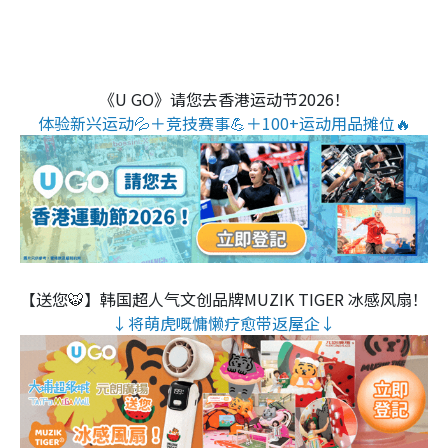
《U GO》请您去香港运动节2026！
体验新兴运动💦＋竞技赛事💪＋100+运动用品摊位🔥
【送您🐯】韩国超人气文创品牌MUZIK TIGER 冰感风扇！
↓将萌虎嘅慵懒疗愈带返屋企↓