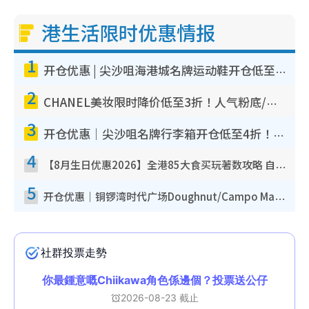
港生活限时优惠情报
1
开仓优惠 | 尖沙咀海港城名牌运动鞋开仓低至1折！On鞋$899起/Joy&Peace鞋履$98起
2
CHANEL美妆限时降价低至3折！人气粉底/唇膏/精华液低至$275！COCO香水都有平
3
开仓优惠｜尖沙咀名牌行李箱开仓低至4折！一连5日 American Tourister/ace./Hallmark $200起
4
【8月生日优惠2026】全港85大食买玩著数攻略 自助餐/火锅放题同行免费＋诚品/DONKI送现金券
5
开仓优惠｜铜锣湾时代广场Doughnut/Campo Marzio开仓低至1折！背囊、书包、手袋劈价$200起