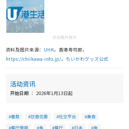
点击图片放大
资料及图片来源：
UHK
，香港寿司郎，
https://chiikawa-info.jp/
，
ちいかわグッズ公式
活动资讯
开始日期
2026年1月13日起
著数
饮食优惠
社交平台
美食
餐厅情报
鱼
餐厅
日本
鱼