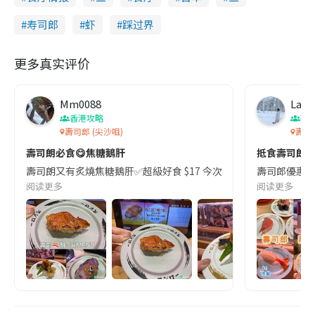
寿司郎
虾
踩过界
更多真实评价
Mm0088
Lala
香港攻略
著
壽司郎 (尖沙咀)
壽司郎
壽司朗必食😋焦糖鵝肝
抵食壽司郎！
壽司朗又有炙燒焦糖鵝肝✅超級好食 $17 今次我總試左另外2款新品 1
壽司郎優惠價真
阅读更多
阅读更多