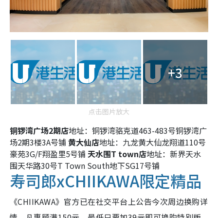
+3
点击图片放大
铜锣湾广场2期店
地址：铜锣湾骆克道463-483号铜锣湾广
场2期3楼3A号铺
黄大仙店
地址：九龙黄大仙龙翔道110号
豪苑3G/F翔盈里5号铺
天水围T town店
地址：新界天水
围天华路30号T Town South地下SG17号铺
寿司郎xCHIIKAWA限定精品
《CHIIKAWA》官方已在社交平台上公告今次周边换购详
情，凡惠顾满150元，最低只要加39元即可换购特别版