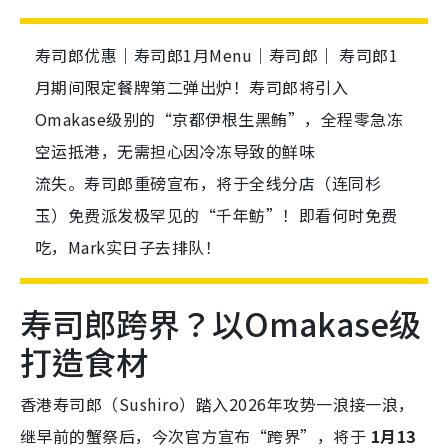
寿司郎优惠｜寿司郎1月Menu｜寿司郎｜ 寿司郎1
月期间限定餐牌第二弹出炉！寿司郎将引入
Omakase级别的“京都伊根生黑鲔”，全程零急冻
空运抵港，无需担心因冷冻导致的鲜味
流失。寿司郎重磅宣布，将于全线分店（连同杉
玉）免费派发极罕见的“千年鲂”！即看何时免费
吃，Mark实日子去排队！
寿司郎跨界？以Omakase级
打造食材
香港寿司郎（Sushiro）踏入2026年攻势一浪接一浪，
继早前的蟹祭后，今次官方宣布“跨界”，将于
1月13