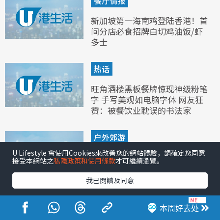
餐厅情报
新加坡第一海南鸡登陆香港！首
间分店必食招牌白切鸡油饭/虾
多士
热话
旺角酒楼黑板餐牌惊现神级粉笔
字 手写美观如电脑字体 网友狂
赞：被餐饮业耽误的书法家
户外郊游
U Lifestyle 會使用Cookies來改善您的網站體驗，請確定您同意
香港仔好去处︱一日游逾10玩乐
接受本網站之
私隱政策和使用條款
才可繼續瀏覽。
景点美食 特色避风塘游览团/香
港仔下水塘打卡
我已閱讀及同意
本周好去处