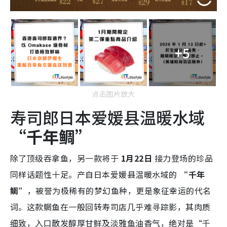
+5
点击图片放大
寿司郎日本爱媛县温暖水域
“千年鲷”
除了顶级吞拿鱼，另一款将于
1月22日
接力登场的珍品
同样话题性十足。产自日本爱媛县温暖水域的
“千年
鲷”
，被誉为极稀有的梦幻鱼种，更是象征幸运的代名
词。这款鲷鱼在一般回转寿司店几乎难寻踪影，其肉质
细致，入口散发醇厚甘鲜及淡雅鱼油香气，绝对是“千