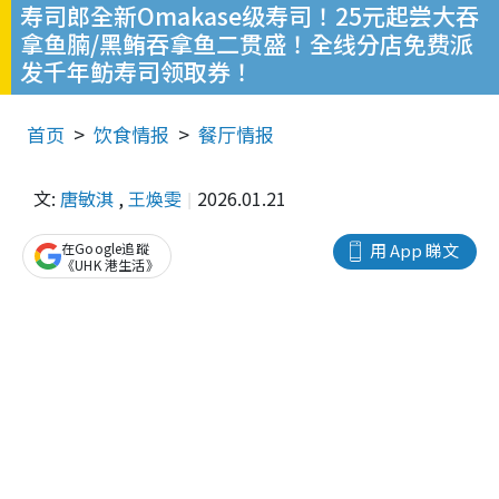
寿司郎全新Omakase级寿司！25元起尝大吞
拿鱼腩/黑鲔吞拿鱼二贯盛！全线分店免费派
发千年鲂寿司领取券！
首页
饮食情报
餐厅情报
文:
唐敏淇
,
王煥雯
2026.01.21
在Google追蹤
用 App 睇文
《UHK 港生活》