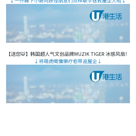
↓一齐睇下小新同妖怪朋友们点样联手拯救屋企人啦↓
【送您🐯】韩国超人气文创品牌MUZIK TIGER 冰感风扇！
↓将萌虎嘅慵懒疗愈带返屋企↓