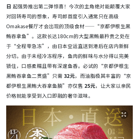
日
起强势推出第二弹惊喜！今次的主角绝对能颠覆大家
对回转寿司的想象，寿司郎首度引入通常只在高级
Omakase餐厅才会出现的顶级食材——“京都伊根生黑
鲔吞拿鱼”。这款长达180cm的大型黑鲔最矜贵之处在
于“全程零急冻”，由日本空运直送到港后在店内新鲜
分切。由于未经冷冻程序，鱼肉的鲜味与水分得以完美
锁住，口感柔糯且带有深邃鱼香。必试的“京都伊根生
黑鲔吞拿鱼二贯盛”只需
32元
，而油脂极其丰富的“京
都伊根生黑鲔大吞拿鱼腩”亦仅售
25元
，让大家以亲民
价格就能享受到入口即融的奢华滋味。