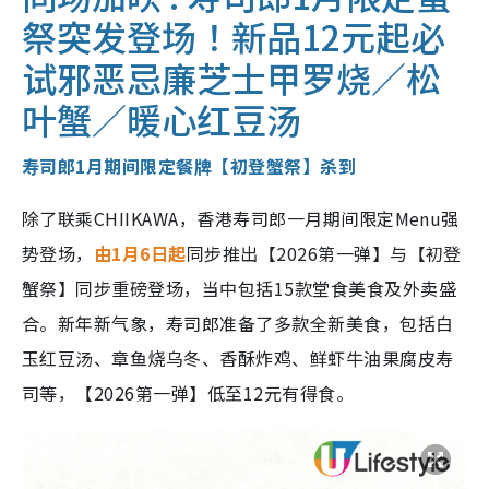
祭突发登场！新品12元起必
试邪恶忌廉芝士甲罗烧／松
叶蟹／暖心红豆汤
寿司郎1月期间限定餐牌【初登蟹祭】杀到
除了联乘CHIIKAWA，香港寿司郎一月期间限定Menu强
势登场，
由1月6日起
同步推出【2026第一弹】与【初登
蟹祭】同步重磅登场，当中包括15款堂食美食及外卖盛
合。新年新气象，寿司郎准备了多款全新美食，包括白
玉红豆汤、章鱼烧乌冬、香酥炸鸡、鲜虾牛油果腐皮寿
司等，【2026第一弹】低至12元有得食。