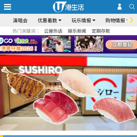
演唱会
优惠着数
玩乐情报
购物情报
热门关键词：
公屋热话
娱乐新闻
定期存款