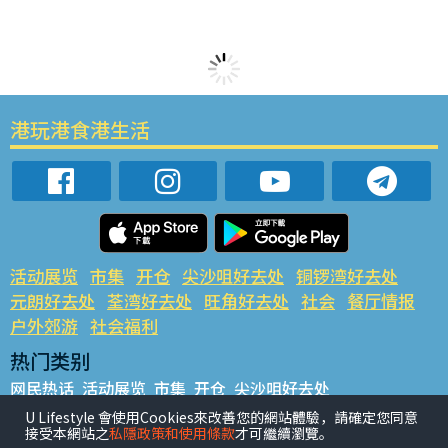
港玩港食港生活
活动展览
市集
开仓
尖沙咀好去处
铜锣湾好去处
元朗好去处
荃湾好去处
旺角好去处
社会
餐厅情报
户外郊游
社会福利
热门类别
网民热话
活动展览
市集
开仓
尖沙咀好去处
铜锣湾好去处
元朗好去处
荃湾好去处
旺角好去处
社会
U Lifestyle 會使用Cookies來改善您的網站體驗，請確定您同意
接受本網站之
私隱政策和使用條款
才可繼續瀏覽。
餐厅情报
户外郊游