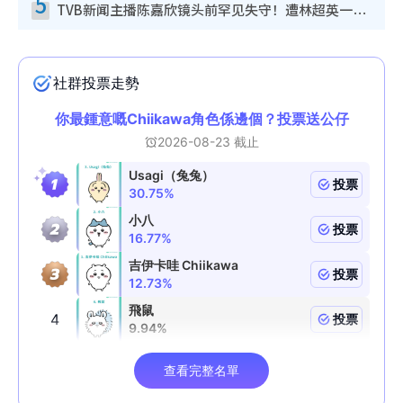
5
TVB新闻主播陈嘉欣镜头前罕见失守！遭林超英一句话突袭吓坏当场大笑