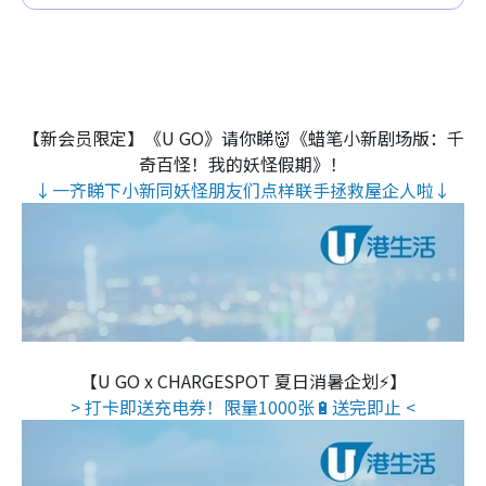
【新会员限定】《U GO》请你睇👹《蜡笔小新剧场版：千
奇百怪！我的妖怪假期》！
↓一齐睇下小新同妖怪朋友们点样联手拯救屋企人啦↓
【U GO x CHARGESPOT 夏日消暑企划⚡】
> 打卡即送充电券！限量1000张🔋送完即止 <