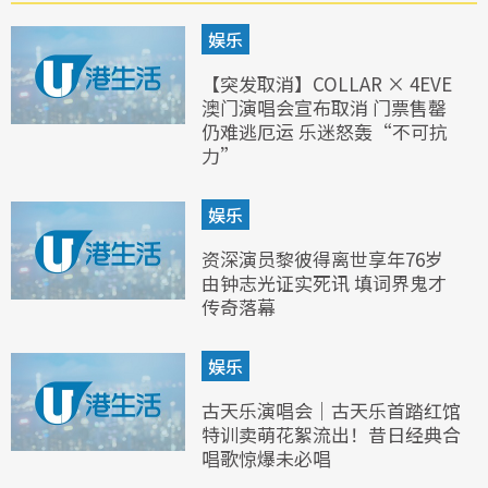
娱乐
【突发取消】COLLAR × 4EVE
澳门演唱会宣布取消 门票售罄
仍难逃厄运 乐迷怒轰“不可抗
力”
娱乐
资深演员黎彼得离世享年76岁
由钟志光证实死讯 填词界鬼才
传奇落幕
娱乐
古天乐演唱会｜古天乐首踏红馆
特训卖萌花絮流出！昔日经典合
唱歌惊爆未必唱