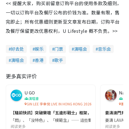
<< 提醒大家，购买前留意订购平台的使用条款及细则，
一切以订购平台及餐厅公布的价钱为准。数量有限，售
完即止；所有优惠细则更新至文章发布日期，订购平台
及餐厅保留更改优惠权利，U Lifestyle 概不负责。>>
好去处
娱乐
门票
演唱会
音乐会
演唱会
香港
歌手
更多真实评价
U GO
Nay
演唱會
演
GIN LEE 李幸倪 LIVE IN HONG KONG 2026
姜濤KE
【騷前快訊】突破樂壇「五邊形戰士」框架，唱出最真實的李幸倪 | Gin L
姜濤澳門見！
「悶」、「沒特色」、「模範生」—— 這些聲音曾長久地圍繞著 Gin 
姜濤 LAVA世界
阅读更多
阅读更多