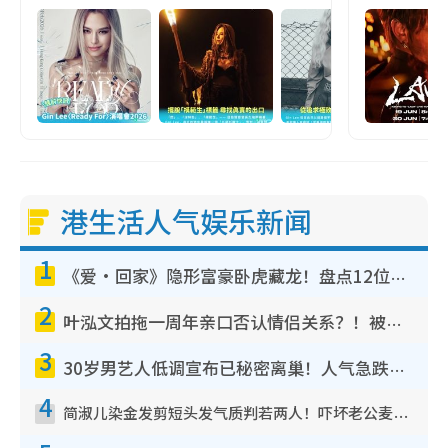
港生活人气娱乐新闻
1
《爱·回家》隐形富豪卧虎藏龙！盘点12位财气逼人的有钱艺人：这位美女3亿身家不愁做
2
叶泓文拍拖一周年亲口否认情侣关系？！被质疑感情造假竟称GM“普通同事”
3
30岁男艺人低调宣布已秘密离巢！人气急跌变失踪人口：“这几年过得并不容易”
4
简淑儿染金发剪短头发气质判若两人！吓坏老公麦大力都认不出：“你做什么？”