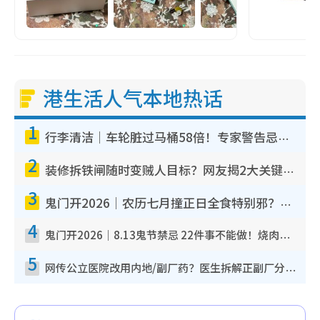
港生活人气本地热话
1
行李清洁｜车轮脏过马桶58倍！专家警告忌用酒精擦 教1招免脏手除菌
2
装修拆铁闸随时变贼人目标？网友揭2大关键用途：装新款等于白装？附新旧铁闸分别
3
鬼门开2026｜农历七月撞正日全食特别邪？专家警告切忌做一事！揭4大禁忌+2招保平安
4
鬼门开2026｜8.13鬼节禁忌 22件事不能做！烧肉、刺身要少食？半夜勿吹口哨/打给个电话
5
网传公立医院改用内地/副厂药？医生拆解正副厂分别，揭4类人换药随时出事