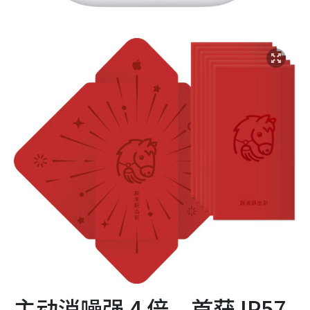
主动消噪强 4 倍 首获 IP57