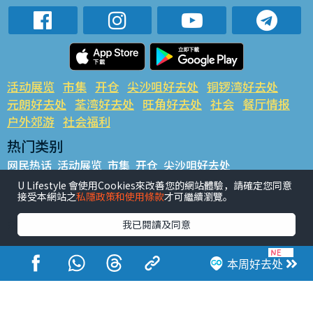
活动展览
市集
开仓
尖沙咀好去处
铜锣湾好去处
元朗好去处
荃湾好去处
旺角好去处
社会
餐厅情报
户外郊游
社会福利
热门类别
网民热话
活动展览
市集
开仓
尖沙咀好去处
铜锣湾好去处
元朗好去处
荃湾好去处
旺角好去处
社会
U Lifestyle 會使用Cookies來改善您的網站體驗，請確定您同意
接受本網站之
私隱政策和使用條款
才可繼續瀏覽。
餐厅情报
户外郊游
热门标签
我已閱讀及同意
#UGO揾好去处
#人气活动推介
#美食社群热话
#亲子玩乐好去处
#ULifestyle应用程式
#限时抢
本周好去处
#UJetso礼物放送
#ULifestyle商户中心
#著数
#网络热话
香港经济日报版权所有©2026