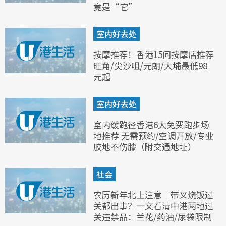
竟是“它”
室内好去处
按摩推荐！香港15间按摩店推荐
旺角/尖沙咀/元朗/大埔最低98
元起
室内好去处
室内缓跑径香港6大免费跑步场
地推荐 无需预约/空调开放/专业
胶地不伤膝（附交通地址）
社会
农历新年北上注意︱带叉烧饭过
关都出事？一文看清中港两地过
关违禁品：兰花/药油/尿袋限制