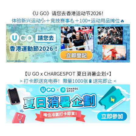
《U GO》请您去香港运动节2026！
体验新兴运动💦＋竞技赛事💪＋100+运动用品摊位🔥
【U GO x CHARGESPOT 夏日消暑企划⚡】
> 打卡即送充电券！限量1000张🔋送完即止 <