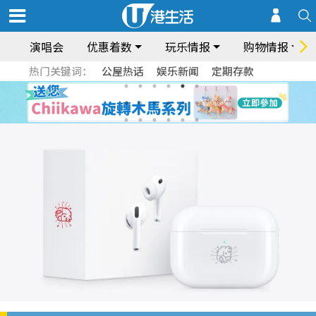
演唱会
优惠着数
玩乐情报
购物情报
热门关键词：
公屋热话
娱乐新闻
定期存款