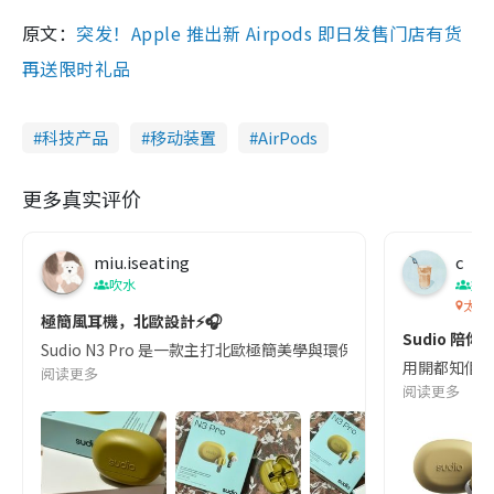
原文：
突发！Apple 推出新 Airpods 即日发售门店有货
再送限时礼品
科技产品
移动装置
AirPods
更多真实评价
miu.iseating
c
吹水
娛
太平
極簡風耳機，北歐設計⚡️🎧
Sudio 陪你
Sudio N3 Pro 是一款主打北歐極簡美學與環保材質的真無線藍牙耳機
用開都知佢係｢
阅读更多
阅读更多