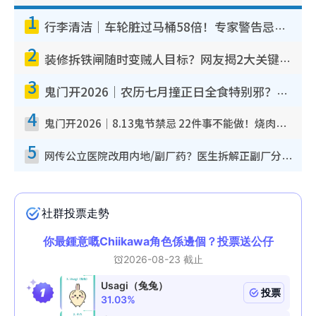
1
行李清洁｜车轮脏过马桶58倍！专家警告忌用酒精擦 教1招免脏手除菌
2
装修拆铁闸随时变贼人目标？网友揭2大关键用途：装新款等于白装？附新旧铁闸分别
3
鬼门开2026｜农历七月撞正日全食特别邪？专家警告切忌做一事！揭4大禁忌+2招保平安
4
鬼门开2026｜8.13鬼节禁忌 22件事不能做！烧肉、刺身要少食？半夜勿吹口哨/打给个电话
5
网传公立医院改用内地/副厂药？医生拆解正副厂分别，揭4类人换药随时出事