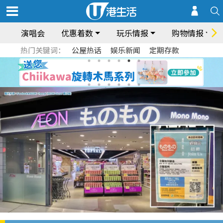
演唱会
优惠着数
玩乐情报
购物情报
热门关键词：
公屋热话
娱乐新闻
定期存款