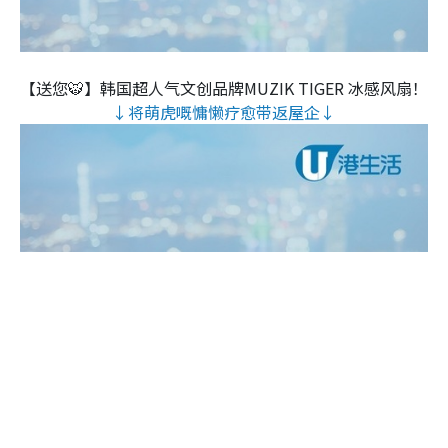
【送您🐯】韩国超人气文创品牌MUZIK TIGER 冰感风扇！
↓将萌虎嘅慵懒疗愈带返屋企↓