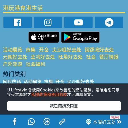
港玩港食港生活
活动展览
市集
开仓
尖沙咀好去处
铜锣湾好去处
元朗好去处
荃湾好去处
旺角好去处
社会
餐厅情报
户外郊游
社会福利
热门类别
网民热话
活动展览
市集
开仓
尖沙咀好去处
铜锣湾好去处
元朗好去处
荃湾好去处
旺角好去处
社会
U Lifestyle 會使用Cookies來改善您的網站體驗，請確定您同意
接受本網站之
私隱政策和使用條款
才可繼續瀏覽。
餐厅情报
户外郊游
热门标签
我已閱讀及同意
#UGO揾好去处
#人气活动推介
#美食社群热话
#亲子玩乐好去处
#ULifestyle应用程式
#限时抢
本周好去处
#UJetso礼物放送
#ULifestyle商户中心
#著数
#网络热话