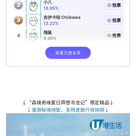
↓“森境奇缘夏日异想寻龙记”限定精品↓
↓漫游秘境地垫、多用途旅行收纳袋↓