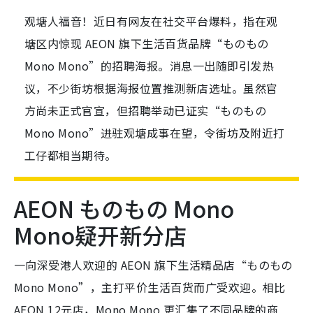
观塘人福音！近日有网友在社交平台爆料，指在观
塘区内惊现 AEON 旗下生活百货品牌“ものもの
Mono Mono”的招聘海报。消息一出随即引发热
议，不少街坊根据海报位置推测新店选址。虽然官
方尚未正式官宣，但招聘举动已证实“ものもの
Mono Mono”进驻观塘成事在望，令街坊及附近打
工仔都相当期待。
AEON ものもの Mono
Mono疑开新分店
一向深受港人欢迎的 AEON 旗下生活精品店“ものもの
Mono Mono”，主打平价生活百货而广受欢迎。相比
AEON 12元店，Mono Mono 更汇集了不同品牌的商