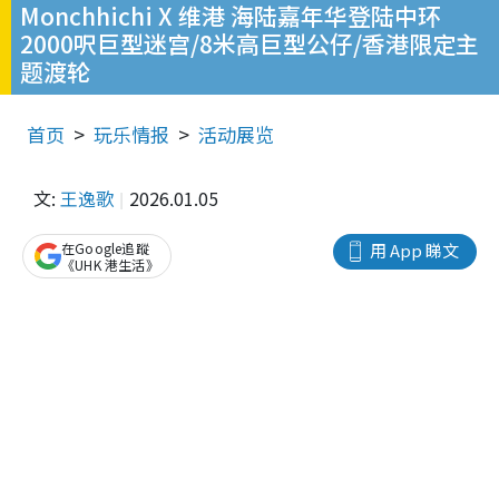
Monchhichi X 维港 海陆嘉年华登陆中环
2000呎巨型迷宫/8米高巨型公仔/香港限定主
题渡轮
首页
玩乐情报
活动展览
文:
王逸歌
2026.01.05
在Google追蹤
用 App 睇文
《UHK 港生活》