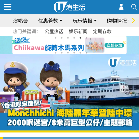
演唱会
优惠着数
玩乐情报
购物情报
热门关键词：
公屋热话
娱乐新闻
定期存款