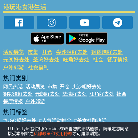
港玩港食港生活
活动展览
市集
开仓
尖沙咀好去处
铜锣湾好去处
元朗好去处
荃湾好去处
旺角好去处
社会
餐厅情报
户外郊游
社会福利
热门类别
网民热话
活动展览
市集
开仓
尖沙咀好去处
铜锣湾好去处
元朗好去处
荃湾好去处
旺角好去处
社会
餐厅情报
户外郊游
热门标签
#UGO揾好去处
#人气活动推介
#美食社群热话
#亲子玩乐好去处
#ULifestyle应用程式
#限时抢
U Lifestyle 會使用Cookies來改善您的網站體驗，請確定您同意
接受本網站之
私隱政策和使用條款
才可繼續瀏覽。
#UJetso礼物放送
#ULifestyle商户中心
#著数
#网络热话