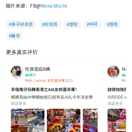
图片来源：FB@
Monchhichi
亲子好去处
好去处
渡轮
中环
游戏
展览
更多真实评价
吃貨混血B媽
Nay
親子
打
AIA Carnival 友邦嘉年華2025
AIR
半個鬼仔玩轉香港之AIA友邦嘉年華！
啟德拍拖熱點
媽媽我由中學開始就已經有去AIA,今年決定帶個仔去感受下先🤩每逢聖誕
AIRSIDE
阅读更多
阅读更多