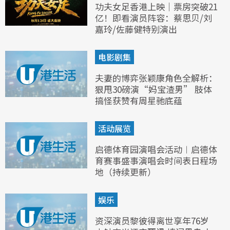
功夫女足香港上映｜票房突破21
亿！即看演员阵容：蔡思贝/刘
嘉玲/佐藤健特别演出
电影剧集
夫妻的博弈张颖康角色全解析：
狠甩30磅演“妈宝渣男” 肢体
搞怪获赞有周星驰底蕴
活动展览
启德体育园演唱会活动︱启德体
育赛事盛事演唱会时间表日程场
地（持续更新）
娱乐
资深演员黎彼得离世享年76岁