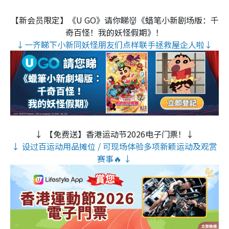
【新会员限定】《U GO》请你睇👹《蜡笔小新剧场版：千
奇百怪！我的妖怪假期》！
↓一齐睇下小新同妖怪朋友们点样联手拯救屋企人啦↓
↓ 【免费送】香港运动节2026电子门票！↓
↓ 设过百运动用品摊位 / 可现场体验多项新颖运动及观赏
赛事🔥 ↓