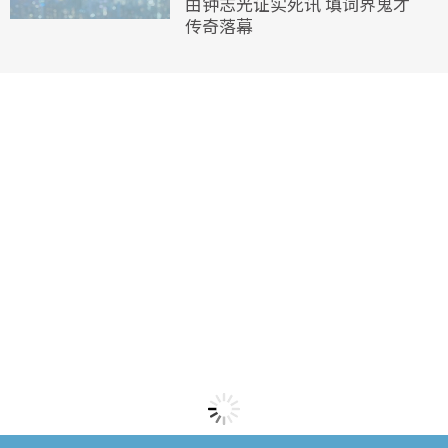
由钟志光证实死讯 填词界鬼才
传奇落幕