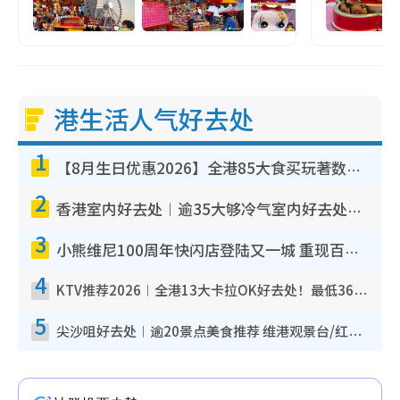
港生活人气好去处
1
【8月生日优惠2026】全港85大食买玩著数攻略 自助餐/火锅放题同行免费＋诚品/DONKI送现金券
2
香港室内好去处︱逾35大够冷气室内好去处推荐 室内活动免费避雨无惧下雨
3
小熊维尼100周年快闪店登陆又一城 重现百亩森林经典场景／独家限定盲盒登场／专属DIY香水
4
KTV推荐2026︱全港13大卡拉OK好去处！最低36元起 日语歌都有！(附地址+收费详情)
5
尖沙咀好去处︱逾20景点美食推荐 维港观景台/红磡古迹/九龙公园/室内游乐场