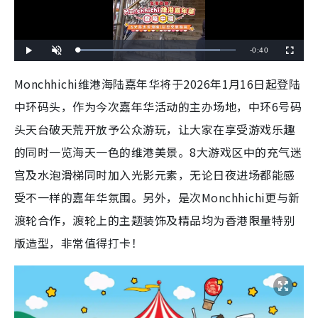
R
-
0:40
L
P
U
F
o
l
n
u
a
a
m
l
e
d
y
u
l
Monchhichi维港海陆嘉年华将于2026年1月16日起登陆
e
t
s
d
e
c
m
:
r
中环码头，作为今次嘉年华活动的主办场地，中环6号码
9
e
0
e
a
.
n
0
头天台破天荒开放予公众游玩，让大家在享受游戏乐趣
9
i
%
的同时一览海天一色的维港美景。8大游戏区中的充气迷
n
宫及水泡滑梯同时加入光影元素，无论日夜进场都能感
i
受不一样的嘉年华氛围。另外，是次Monchhichi更与新
n
渡轮合作，渡轮上的主题装饰及精品均为香港限量特别
g
版造型，非常值得打卡！
T
i
m
e