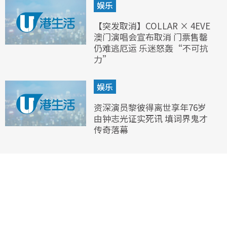
娱乐
【突发取消】COLLAR × 4EVE
澳门演唱会宣布取消 门票售罄
仍难逃厄运 乐迷怒轰“不可抗
力”
娱乐
资深演员黎彼得离世享年76岁
由钟志光证实死讯 填词界鬼才
传奇落幕