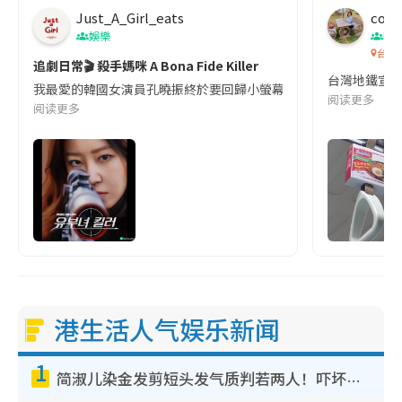
Just_A_Girl_eats
co c
娛樂
吹
台灣
追劇日常🎬 殺手媽咪 A Bona Fide Killer
台灣地鐵宣
我最愛的韓國女演員孔曉振終於要回歸小螢幕啦!這次的劇本改編自同名
阅读更多
阅读更多
港生活人气娱乐新闻
1
简淑儿染金发剪短头发气质判若两人！吓坏老公麦大力都认不出：“你做什么？”