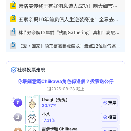
2
汤洛雯传终于有好消息造人成功！两大细节曝孕味极浓引猜测：大肚婆先会咁！
3
五索亲揭10年前负债人生逆袭奇迹！全靠去一地方转运后即遇上马先生
4
林芊妤亲解12年前“残厕Gathering”真相！高层解约一句话重创尊严，至今拒返TVB
5
《爱·回家》隐形富豪卧虎藏龙！盘点12位财气逼人的有钱艺人：这位美女3亿身家不愁做