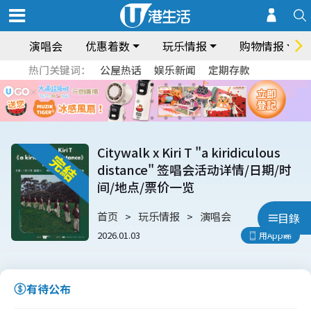
演唱会
优惠着数
玩乐情报
购物情报
热门关键词：
公屋热话
娱乐新闻
定期存款
Citywalk x Kiri T "a kiridiculous
distance" 签唱会活动详情/日期/时
间/地点/票价一览
首页
玩乐情报
演唱会
目錄
2026.01.03
用App睇
有待公布