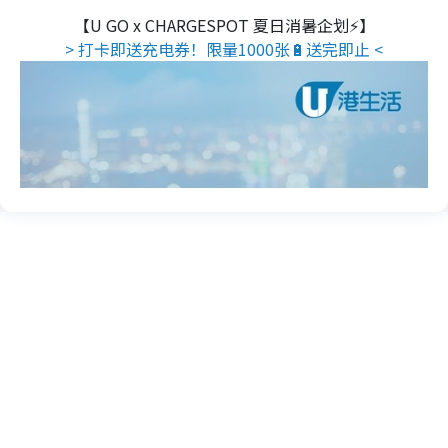
【U GO x CHARGESPOT 夏日消暑企划⚡】
> 打卡即送充电券！限量1000张🔋送完即止 <