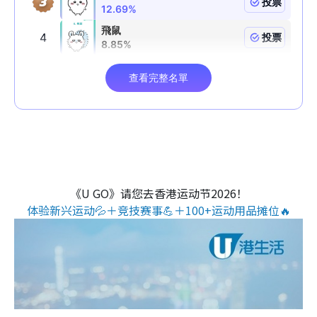
《U GO》请您去香港运动节2026！
体验新兴运动💦＋竞技赛事💪＋100+运动用品摊位🔥