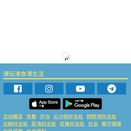
港玩港食港生活
活动展览
市集
开仓
尖沙咀好去处
铜锣湾好去处
元朗好去处
荃湾好去处
旺角好去处
社会
餐厅情报
户外郊游
社会福利