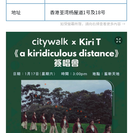
地址
香港荃湾杨屋道1号‎及18号