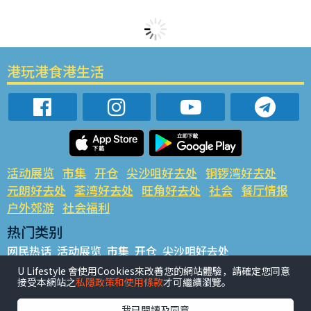
港玩港食港生活
活动展览
市集
开仓
尖沙咀好去处
铜锣湾好去处
元朗好去处
荃湾好去处
旺角好去处
社会
餐厅情报
户外郊游
社会福利
热门类别
网民热话
活动展览
市集
开仓
尖沙咀好去处
铜锣湾好去处
元朗好去处
荃湾好去处
旺角好去处
社会
U Lifestyle 會使用Cookies來改善您的網站體驗，請確定您同意
接受本網站之
私隱政策和使用條款
才可繼續瀏覽。
餐厅情报
户外郊游
热门标签
我已閱讀及同意