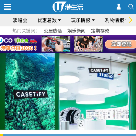
演唱会
优惠着数
玩乐情报
购物情报
热门关键词：
公屋热话
娱乐新闻
定期存款