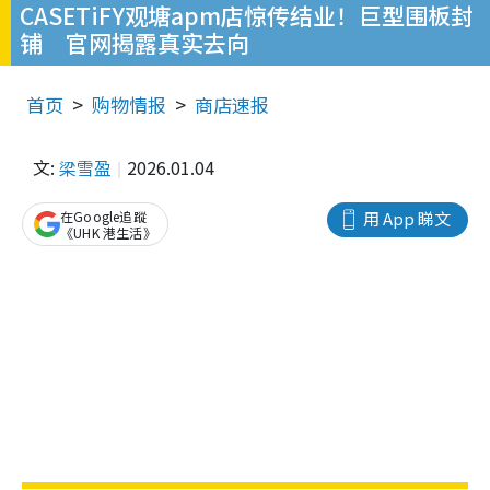
CASETiFY观塘apm店惊传结业！巨型围板封
铺 官网揭露真实去向
首页
购物情报
商店速报
文:
梁雪盈
2026.01.04
在Google追蹤
用 App 睇文
《UHK 港生活》