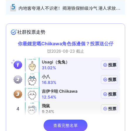
5
内地客夸港人不识老！揭港铁保鲜级冷气 港人求放过：别投诉