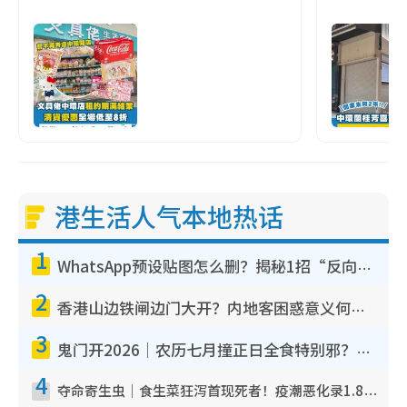
港生活人气本地热话
1
WhatsApp预设贴图怎么删？揭秘1招“反向操作”还原简洁界面 附3步实测教程
2
香港山边铁闸边门大开？内地客困惑意义何在！网友神回复：这种叫法理性防御
3
鬼门开2026｜农历七月撞正日全食特别邪？专家警告切忌做一事！揭4大禁忌+2招保平安
4
夺命寄生虫｜食生菜狂泻首现死者！疫潮恶化录1.8万宗病例 揭洗菜3大谬误