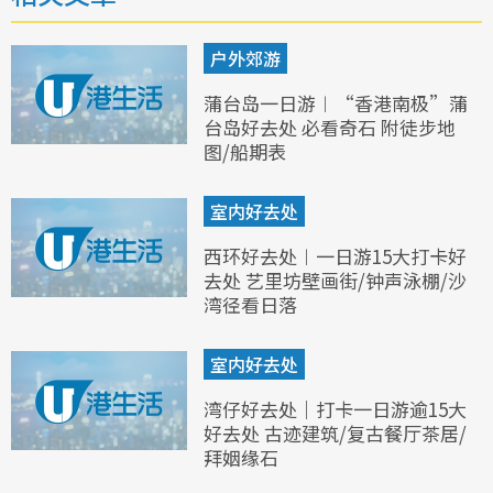
户外郊游
蒲台岛一日游︱“香港南极”蒲
台岛好去处 必看奇石 附徒步地
图/船期表
室内好去处
西环好去处︱一日游15大打卡好
去处 艺里坊壁画街/钟声泳棚/沙
湾径看日落
室内好去处
湾仔好去处｜打卡一日游逾15大
好去处 古迹建筑/复古餐厅茶居/
拜姻缘石