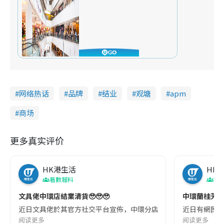
网络热话
品牌
结业
观塘
apm
商场
更多真实评价
HK港生活
HK
著數報料
吹
文具佬中環店結業清貨🥹🥹🥹
中環蘭桂芳
近日文具佬於其官方社交平台宣佈，中環分店因租約期滿正式結業。並於
近日有網民於
阅读更多
阅读更多