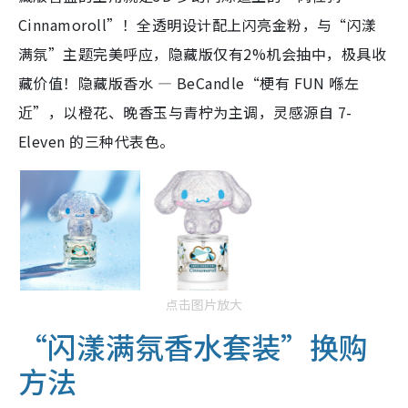
Cinnamoroll”！全透明设计配上闪亮金粉，与“闪漾
满氛”主题完美呼应，
隐藏版仅有
2%机会抽中，极具收
藏价值！隐藏版香水 — BeCandle“梗有 FUN 喺左
近”，以橙花、晚香玉与青柠为主调，灵感源自 7-
Eleven 的三种代表色。
点击图片放大
“闪漾满氛香水套装”换购
方法