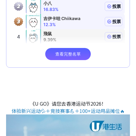
《U GO》请您去香港运动节2026！
体验新兴运动💦＋竞技赛事💪＋100+运动用品摊位🔥