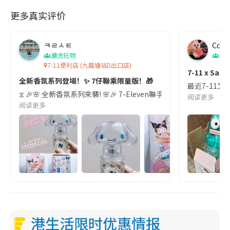
更多真实评价
ㅋㄹㅅㅌ
Coo
潮流玩物
美
7-11便利店 (九龍塘站D出口店)
7-11 x San
全新香氛系列登場！✨ 7仔聯乘限量版！🎁
最近7-11又
⧖ 🎉🌸 全新香氛系列來襲! 🌸🎉 7-Eleven聯手Sanrio🌺推出
阅读更多
阅读更多
港生活限时优惠情报