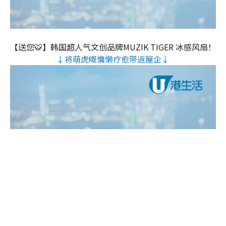
【送您🐯】韩国超人气文创品牌MUZIK TIGER 冰感风扇！
↓将萌虎嘅慵懒疗愈带返屋企↓