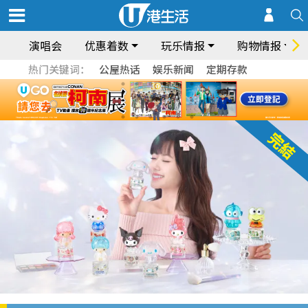
演唱会
优惠着数
玩乐情报
购物情报
热门关键词：
公屋热话
娱乐新闻
定期存款