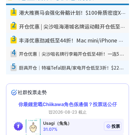
1
港大推赛马会强化骨骼计划！$100骨质密度X光检查 完成免费运动训练送超市礼券！附参加资格
2
开仓优惠 | 尖沙咀海港城名牌运动鞋开仓低至1折！On鞋$899起/Joy&Peace鞋履$98起
3
丰泽优惠劲减低至44折！Mac mini/iPhone 17 Pro大减价！厨房家电$220起
4
开仓优惠｜尖沙咀名牌行李箱开仓低至4折！一连5日 American Tourister/ace./Hallmark $200起
5
厨具开仓｜特福Tefal厨具/家电开仓低至3折！$220起买平底锅/炒锅/汤锅！电饭煲/吸尘器/挂烫机$418起