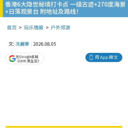
香港6大隐世秘境打卡点 一级古迹+270度海景
+日落观景台 附地址及路线！
首页
玩乐情报
户外郊游
文:
冼麗華
2026.08.05
在Google追蹤
用 App 睇文
《UHK 港生活》