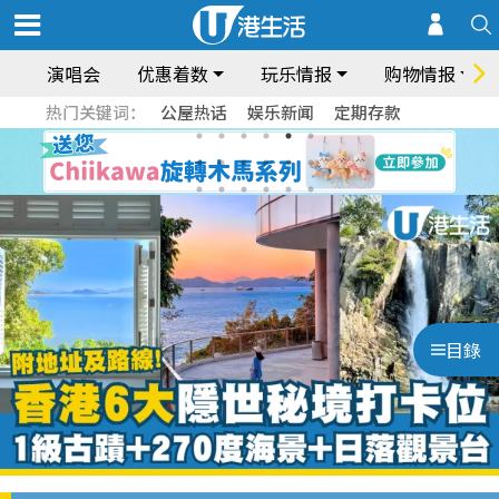
演唱会
优惠着数
玩乐情报
购物情报
热门关键词：
公屋热话
娱乐新闻
定期存款
目錄