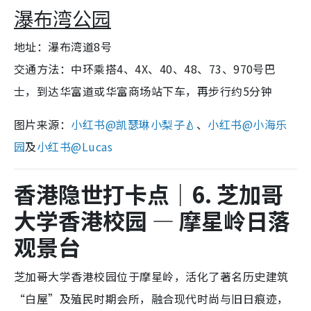
瀑布湾公园
地址：瀑布湾道8号
交通方法：中环乘搭4、4X、40、48、73、970号巴
士，到达华富道或华富商场站下车，再步行约5分钟
图片来源：
小红书@凯瑟琳小梨子🍐
、
小红书@小海乐
园
及
小红书@Lucas
香港隐世打卡点｜6. 芝加哥
大学香港校园 — 摩星岭日落
观景台
芝加哥大学香港校园位于摩星岭，活化了著名历史建筑
“白屋”及殖民时期会所，融合现代时尚与旧日痕迹，