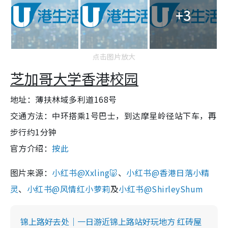
+3
点击图片放大
芝加哥大学香港校园
地址：薄扶林域多利道168号
交通方法：中环搭乘1号巴士，到达摩星岭径站下车，再
步行约1分钟
官方介绍：
按此
图片来源：
小红书@Xxling🐷
、
小红书@香港日落小精
灵
、
小红书@风情红小萝莉
及
小红书@ShirleyShum
锦上路好去处｜一日游近锦上路站好玩地方 红砖屋