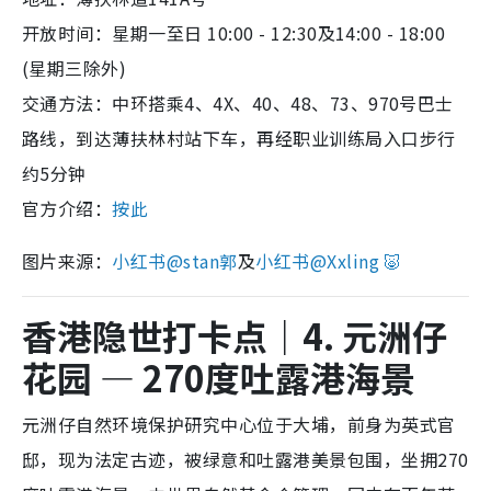
开放时间：星期一至日 10:00 - 12:30及14:00 - 18:00
(星期三除外)
交通方法：中环搭乘4、4X、40、48、73、970号巴士
路线，到达薄扶林村站下车，再经职业训练局入口步行
约5分钟
官方介绍：
按此
图片来源：
小红书@stan郭
及
小红书@Xxling 🐷
香港隐世打卡点｜4. 元洲仔
花园 — 270度吐露港海景
元洲仔自然环境保护研究中心位于大埔，前身为英式官
邸，现为法定古迹，被绿意和吐露港美景包围，坐拥270