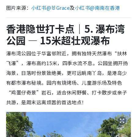
图片来源：
小红书@🐰Grace
及
小红书@南南在香港
香港隐世打卡点｜5. 瀑布湾
公园 — 15米超壮观瀑布
瀑布湾公园位于华富邨附近，拥有独特天然瀑布“扶林
飞瀑”，瀑布高约15米，四季水流不息。公园坐拥开扬
海景，日落时份景致绝美，更可远眺南丫岛，是港岛少
有都市瀑布秘境。园内有烧烤场、儿童游乐场及特色
“鸡蛋仔奇景”岩石，适合休闲野餐、打卡散步或亲子
共游，是周末远离烦嚣的首选地点！