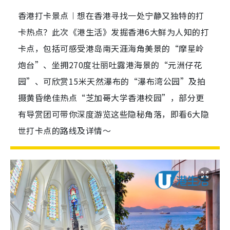
香港打卡景点︱想在香港寻找一处宁静又独特的打
卡热点？此次《港生活》发掘香港6大鲜为人知的打
卡点，包括可感受港岛南天涯海角美景的“摩星岭
炮台”、坐拥270度壮丽吐露港海景的“元洲仔花
园”、可欣赏15米天然瀑布的“瀑布湾公园”及拍
摄黄昏绝佳热点“芝加哥大学香港校园”，部分更
有导赏团可带你深度游览这些隐秘角落，即看6大隐
世打卡点的路线及详情～