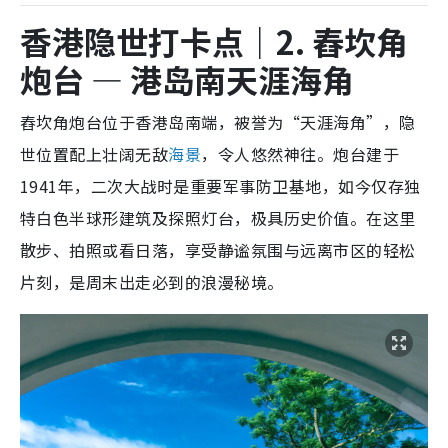
香港隐世打卡点｜2. 舂坎角
炮台 — 港岛南天涯海角
舂坎角炮台位于香港岛南端，被誉为“天涯海角”，隐
世位置配上壮阔无敌
海景
，令人悠然神往。炮台建于
1941年，二次大战时是重要军事防卫基地，如今仅存独
特白色半球形建筑及探照灯台，极具历史价值。在这里
散步、拍照或看日落，享受静谧氛围与远离市区的轻松
片刻，是周末出走必到的浪漫秘境。