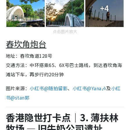
+4
点击图片放大
舂坎角炮台
地址：舂坎角道128号
交通方法：中环搭乘65、6X号巴士路线，到达舂坎角海
滩站下车，再步行约20分钟
图片来源：
小红书@随拍留影
、
小红书@Yana🎶
及
小红
书@stan郭
香港隐世打卡点｜3. 薄扶林
牧场 — 旧牛奶公司遗址