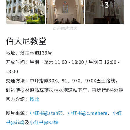
+3
点击图片放大
伯大尼教堂
地址：薄扶林道139号
开放时间：星期一至六 11:00 - 18:00 / 星期日 12:00 -
18:00
交通方法：中环搭乘30X、91、970、970X巴士路线，
到达薄扶林道站或薄扶林水塘道站下车，再步行约4分钟
官方介绍：
按此
图片来源：
小红书@stan郭
、
小红书@c.mehere
、
小红
书@菲鸡
及
小红书@Ka妹