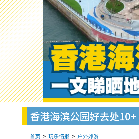
香港海滨公园好去处10+
首页
玩乐情报
户外郊游