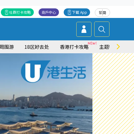
社群打卡攻略
商戶中心
下載 App
繁
简
周围游
18区好去处
香港打卡攻略
主题特集