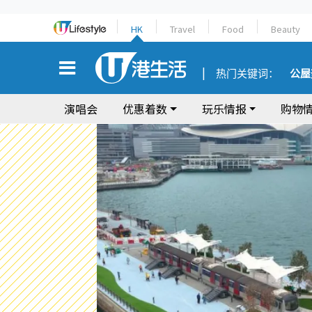
HK
Travel
Food
Beauty
热门关键词：
公屋
演唱会
优惠着数
玩乐情报
购物