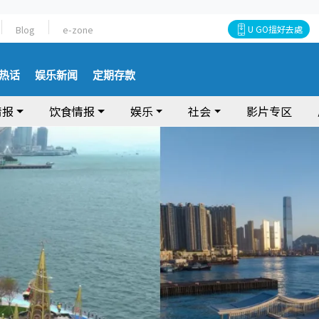
Blog
e-zone
U GO搵好去處
热话
娱乐新闻
定期存款
情报
饮食情报
娱乐
社会
影片专区