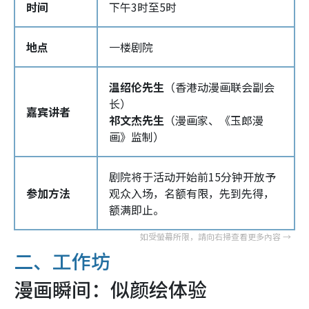
时间
下午3时至5时
地点
一楼剧院
温绍伦先生
（香港动漫画联会副会
长）
嘉宾讲者
祁文杰先生
（漫画家、《玉郎漫
画》监制）
剧院将于活动开始前15分钟开放予
参加方法
观众入场，名额有限，先到先得，
额满即止。
二、工作坊
漫画瞬间：似颜绘体验