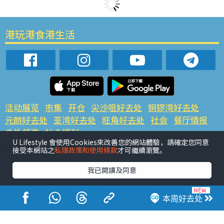
港玩港食港生活
活动展览
市集
开仓
尖沙咀好去处
铜锣湾好去处
元朗好去处
荃湾好去处
旺角好去处
社会
餐厅情报
户外郊游
社会福利
U Lifestyle 會使用Cookies來改善您的網站體驗，請確定您同意
热门类别
接受本網站之
私隱政策和使用條款
才可繼續瀏覽。
网民热话
活动展览
市集
开仓
尖沙咀好去处
我已閱讀及同意
铜锣湾好去处
元朗好去处
荃湾好去处
旺角好去处
社会
餐厅情报
户外郊游
本周好去处
热门标签
#UGO揾好去处
#人气活动推介
#美食社群热话