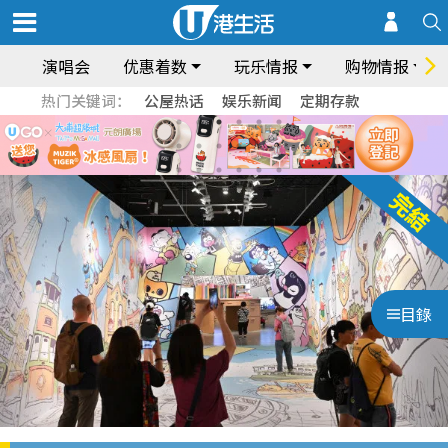
演唱会
优惠着数
玩乐情报
购物情报
热门关键词：
公屋热话
娱乐新闻
定期存款
目錄