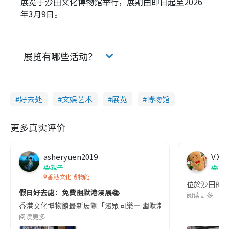
展览于沙田文化博物馆举行，展期由即日起至2026
年3月9日。
展览有哪些活动？
好去处
文娱艺术
展览
博物馆
更多真实评价
asheryuen2019
V.X
親子
香
香港文化博物館
位於沙田的香
假日好去處：免費幽默港漫展📚
阅读更多
香港文化博物館最新展覽「漫眾同樂— 幽默港漫格格趣」正式開鑼。
阅读更多