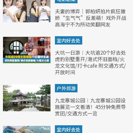
夫妻的博弈｜郭柏妍拍片疯狂撒
娇“生气气”反差萌！戏外开战
高海宁不为所动笑翻网友
室内好去处
大坑一日游︱大坑逾20个好去处
虎豹别墅重开/港式怀旧面档/火
龙文化馆/打卡cafe 附交通方式/
开放时间
户外郊游
九龙寨城公园︱九龙寨城公园设
施展览一文看清！45分钟免费导
赏团/交通方式一览
室内好去处