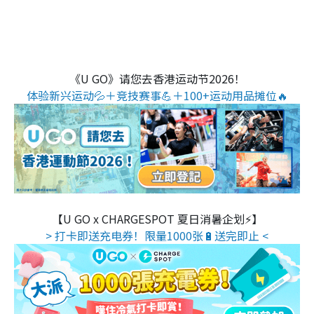
《U GO》请您去香港运动节2026！
体验新兴运动💦＋竞技赛事💪＋100+运动用品摊位🔥
【U GO x CHARGESPOT 夏日消暑企划⚡】
> 打卡即送充电券！限量1000张🔋送完即止 <