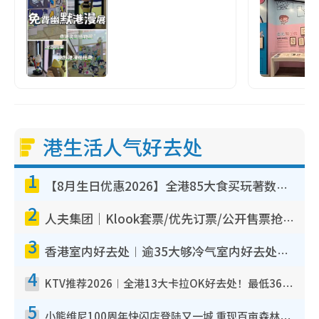
港生活人气好去处
1
【8月生日优惠2026】全港85大食买玩著数攻略 自助餐/火锅放题同行免费＋诚品/DONKI送现金券
2
人夫集团｜Klook套票/优先订票/公开售票抢票攻略！附票价.购票连结.场地座位表
3
香港室内好去处︱逾35大够冷气室内好去处推荐 室内活动免费避雨无惧下雨
4
KTV推荐2026︱全港13大卡拉OK好去处！最低36元起 日语歌都有！(附地址+收费详情)
5
小熊维尼100周年快闪店登陆又一城 重现百亩森林经典场景／独家限定盲盒登场／专属DIY香水